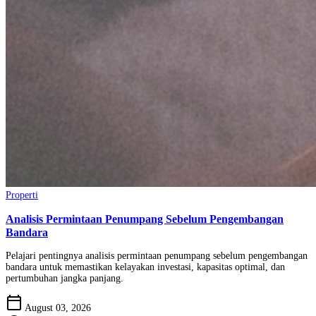
Properti
Analisis Permintaan Penumpang Sebelum Pengembangan
Bandara
Pelajari pentingnya analisis permintaan penumpang sebelum pengembangan
bandara untuk memastikan kelayakan investasi, kapasitas optimal, dan
pertumbuhan jangka panjang.
calendar_today
August 03, 2026