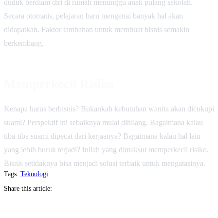
duduk berdiam diri di rumah menunggu anak pulang sekolah.
Secara otomatis, pelajaran baru mengenai banyak hal akan
didapatkan. Faktor tambahan untuk membuat bisnis semakin
berkembang.
Memperkecil Risiko
Kenapa harus berbisnis? Bukankah kebutuhan wanita akan dicukupi
suami? Perspektif ini sebaiknya mulai dihilang. Bagaimana kalau
tiba-tiba suami dipecat dari kerjaanya? Bagaimana kalau hal lain
yang lebih buruk terjadi? Inilah yang dimaksut memperkecil risiko.
Bisnis setidaknya bisa menjadi solusi terbaik untuk mengatasinya.
Tags:
Teknologi
Share this article: