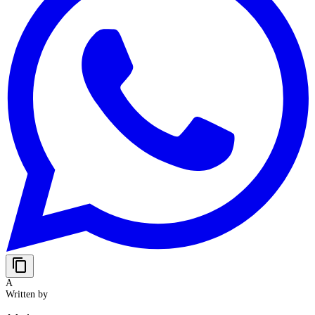
content_copy
A
Written by