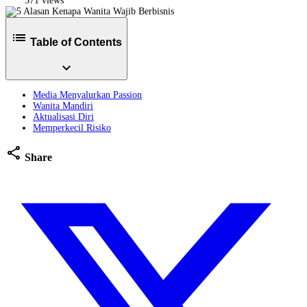
371 views
list
Table of Contents
expand_more
Media Menyalurkan Passion
Wanita Mandiri
Aktualisasi Diri
Memperkecil Risiko
share
Share