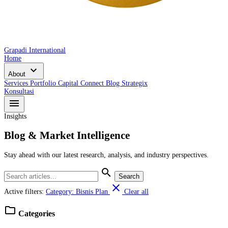
Grapadi International
Home
expand_more
About
Services
Portfolio
Capital Connect
Blog
Strategix
Konsultasi
menu
Insights
Blog & Market Intelligence
Stay ahead with our latest research, analysis, and industry perspectives.
search
Search
close
Active filters:
Category: Bisnis Plan
Clear all
folder
Categories