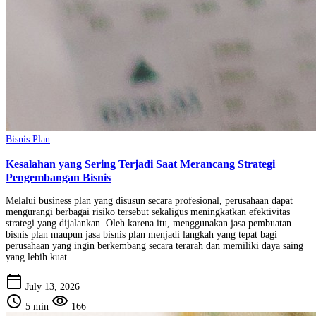
Bisnis Plan
Kesalahan yang Sering Terjadi Saat Merancang Strategi
Pengembangan Bisnis
Melalui business plan yang disusun secara profesional, perusahaan dapat
mengurangi berbagai risiko tersebut sekaligus meningkatkan efektivitas
strategi yang dijalankan. Oleh karena itu, menggunakan jasa pembuatan
bisnis plan maupun jasa bisnis plan menjadi langkah yang tepat bagi
perusahaan yang ingin berkembang secara terarah dan memiliki daya saing
yang lebih kuat.
calendar_today
July 13, 2026
schedule
visibility
5 min
166