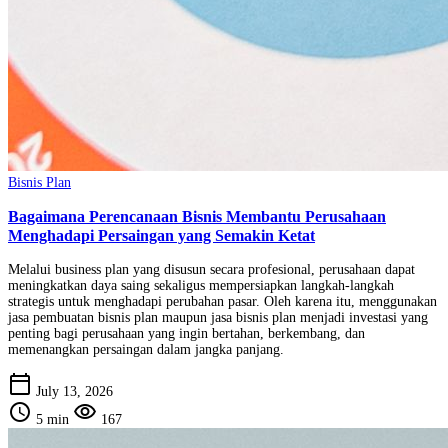
Bisnis Plan
Bagaimana Perencanaan Bisnis Membantu Perusahaan
Menghadapi Persaingan yang Semakin Ketat
Melalui business plan yang disusun secara profesional, perusahaan dapat
meningkatkan daya saing sekaligus mempersiapkan langkah-langkah
strategis untuk menghadapi perubahan pasar. Oleh karena itu, menggunakan
jasa pembuatan bisnis plan maupun jasa bisnis plan menjadi investasi yang
penting bagi perusahaan yang ingin bertahan, berkembang, dan
memenangkan persaingan dalam jangka panjang.
calendar_today
July 13, 2026
schedule
visibility
5 min
167