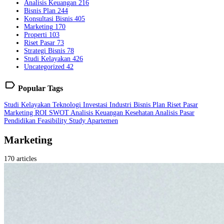
Analisis Keuangan
216
Bisnis Plan
244
Konsultasi Bisnis
405
Marketing
170
Properti
103
Riset Pasar
73
Strategi Bisnis
78
Studi Kelayakan
426
Uncategorized
42
label
Popular Tags
Studi Kelayakan
Teknologi
Investasi
Industri
Bisnis Plan
Riset Pasar
Marketing
ROI
SWOT
Analisis Keuangan
Kesehatan
Analisis Pasar
Pendidikan
Feasibility Study
Apartemen
Marketing
170 articles