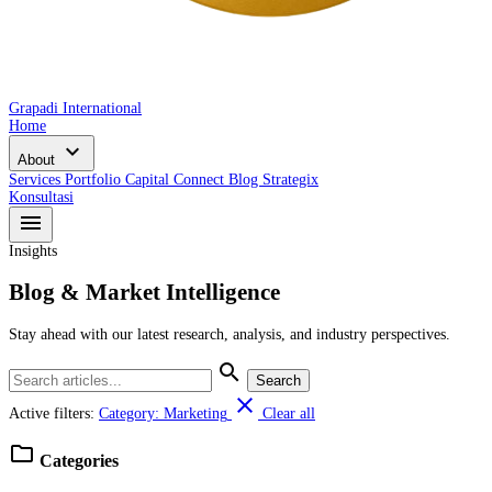
Grapadi International
Home
expand_more
About
Services
Portfolio
Capital Connect
Blog
Strategix
Konsultasi
menu
Insights
Blog & Market Intelligence
Stay ahead with our latest research, analysis, and industry perspectives.
search
Search
close
Active filters:
Category: Marketing
Clear all
folder
Categories