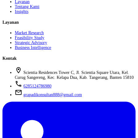
Layanan
Tentang Kami
Insights
Layanan
Market Research
Feasibility Study
Strategic Advisory
Business Intelligence
Kontak
location_on
Scientia Residences Tower C, Jl. Scientia Square Utara, Kel.
Curug Sangereng, Kec. Kelapa Dua, Kab. Tangerang, Banten 15810
phone
6285124786980
mail
grapadikonsultan888@gmail.com