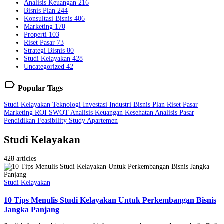
Analisis Keuangan
216
Bisnis Plan
244
Konsultasi Bisnis
406
Marketing
170
Properti
103
Riset Pasar
73
Strategi Bisnis
80
Studi Kelayakan
428
Uncategorized
42
label
Popular Tags
Studi Kelayakan
Teknologi
Investasi
Industri
Bisnis Plan
Riset Pasar
Marketing
ROI
SWOT
Analisis Keuangan
Kesehatan
Analisis Pasar
Pendidikan
Feasibility Study
Apartemen
Studi Kelayakan
428 articles
Studi Kelayakan
10 Tips Menulis Studi Kelayakan Untuk Perkembangan Bisnis
Jangka Panjang