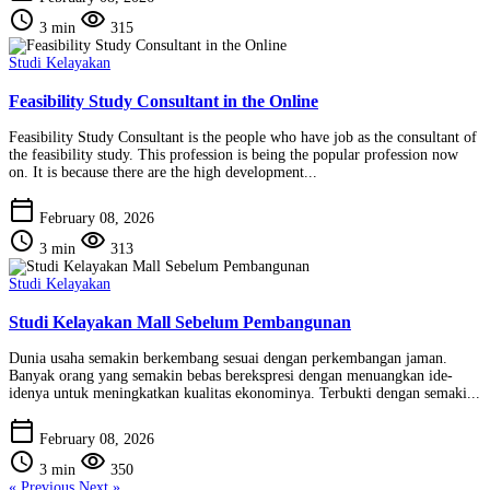
schedule
visibility
3 min
315
Studi Kelayakan
Feasibility Study Consultant in the Online
Feasibility Study Consultant is the people who have job as the consultant of
the feasibility study. This profession is being the popular profession now
on. It is because there are the high development...
calendar_today
February 08, 2026
schedule
visibility
3 min
313
Studi Kelayakan
Studi Kelayakan Mall Sebelum Pembangunan
Dunia usaha semakin berkembang sesuai dengan perkembangan jaman.
Banyak orang yang semakin bebas berekspresi dengan menuangkan ide-
idenya untuk meningkatkan kualitas ekonominya. Terbukti dengan semaki...
calendar_today
February 08, 2026
schedule
visibility
3 min
350
« Previous
Next »