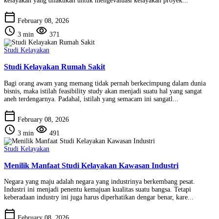
kelayakan yang dilakukan untuk mengevaluasi kelayakan proyek...
calendar_today
February 08, 2026
schedule
visibility
3 min
371
Studi Kelayakan
Studi Kelayakan Rumah Sakit
Bagi orang awam yang memang tidak pernah berkecimpung dalam dunia
bisnis, maka istilah feasibility study akan menjadi suatu hal yang sangat
aneh terdengarnya. Padahal, istilah yang semacam ini sangatl...
calendar_today
February 08, 2026
schedule
visibility
3 min
491
Studi Kelayakan
Menilik Manfaat Studi Kelayakan Kawasan Industri
Negara yang maju adalah negara yang industrinya berkembang pesat.
Industri ini menjadi penentu kemajuan kualitas suatu bangsa. Tetapi
keberadaan industry ini juga harus diperhatikan dengar benar, kare...
calendar_today
February 08, 2026