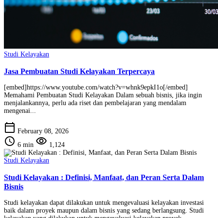
Studi Kelayakan
Jasa Pembuatan Studi Kelayakan Terpercaya
[embed]https://www.youtube.com/watch?v=whnk9epkI1o[/embed]
Memahami Pembuatan Studi Kelayakan Dalam sebuah bisnis, jika ingin
menjalankannya, perlu ada riset dan pembelajaran yang mendalam
mengenai...
calendar_today
February 08, 2026
schedule
visibility
6 min
1,124
Studi Kelayakan
Studi Kelayakan : Definisi, Manfaat, dan Peran Serta Dalam
Bisnis
Studi kelayakan dapat dilakukan untuk mengevaluasi kelayakan investasi
baik dalam proyek maupun dalam bisnis yang sedang berlangsung. Studi