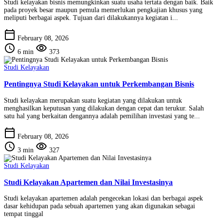
Studi kelayakan bisnis memungkinkan suatu usaha tertata dengan baik. Baik
pada proyek besar maupun pemula memerlukan pengkajian khusus yang
meliputi berbagai aspek. Tujuan dari dilakukannya kegiatan i...
calendar_today
February 08, 2026
schedule
visibility
6 min
373
Studi Kelayakan
Pentingnya Studi Kelayakan untuk Perkembangan Bisnis
Studi kelayakan merupakan suatu kegiatan yang dilakukan untuk
menghasilkan keputusan yang dilakukan dengan cepat dan terukur. Salah
satu hal yang berkaitan dengannya adalah pemilihan investasi yang te...
calendar_today
February 08, 2026
schedule
visibility
3 min
327
Studi Kelayakan
Studi Kelayakan Apartemen dan Nilai Investasinya
Studi kelayakan apartemen adalah pengecekan lokasi dan berbagai aspek
dasar kehidupan pada sebuah apartemen yang akan digunakan sebagai
tempat tinggal