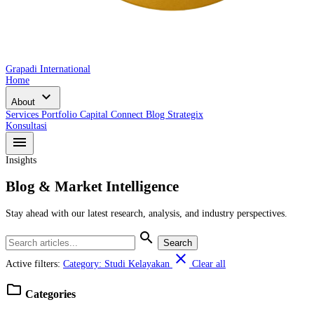
Grapadi International
Home
expand_more
About
Services
Portfolio
Capital Connect
Blog
Strategix
Konsultasi
menu
Insights
Blog & Market Intelligence
Stay ahead with our latest research, analysis, and industry perspectives.
search
Search
close
Active filters:
Category: Studi Kelayakan
Clear all
folder
Categories