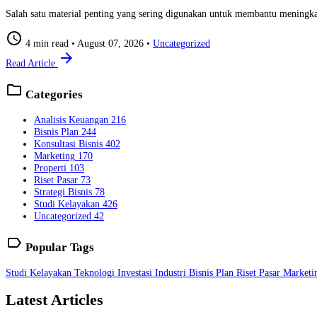
Salah satu material penting yang sering digunakan untuk membantu meningkatka
schedule
4 min read
•
August 07, 2026
•
Uncategorized
arrow_forward
Read Article
folder
Categories
Analisis Keuangan
216
Bisnis Plan
244
Konsultasi Bisnis
402
Marketing
170
Properti
103
Riset Pasar
73
Strategi Bisnis
78
Studi Kelayakan
426
Uncategorized
42
label
Popular Tags
Studi Kelayakan
Teknologi
Investasi
Industri
Bisnis Plan
Riset Pasar
Market
Latest Articles