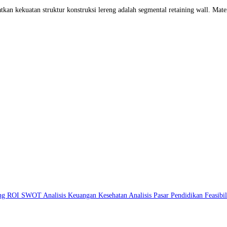
n kekuatan struktur konstruksi lereng adalah segmental retaining wall. Materi
ing
ROI
SWOT
Analisis Keuangan
Kesehatan
Analisis Pasar
Pendidikan
Feasibi