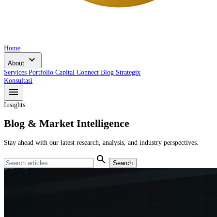
Home
expand_more
About
Services
Portfolio
Capital Connect
Blog
Strategix
Konsultasi
menu
Insights
Blog & Market Intelligence
Stay ahead with our latest research, analysis, and industry perspectives.
search
Search