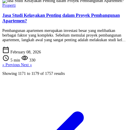
Properti
Jasa Studi Kelayakan Penting dalam Proyek Pembangunan
Apartemen?
Pembangunan apartemen merupakan investasi besar yang melibatkan
berbagai faktor yang kompleks. Sebelum memulai proyek pembangunan
apartemen, langkah awal yang sangat penting adalah melakukan studi kel...
calendar_today
February 08, 2026
schedule
visibility
5 min
330
« Previous
Next »
Showing
1171
to
1179
of
1757
results