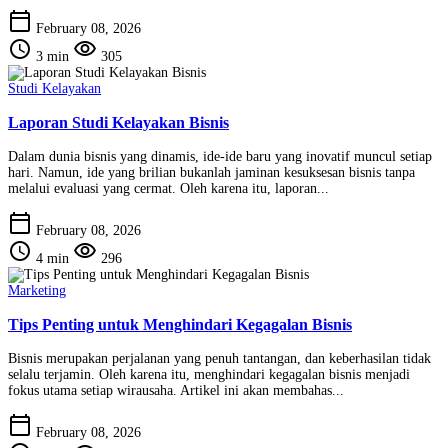
calendar_today
February 08, 2026
schedule
visibility
3 min
305
Studi Kelayakan
Laporan Studi Kelayakan Bisnis
Dalam dunia bisnis yang dinamis, ide-ide baru yang inovatif muncul setiap
hari. Namun, ide yang brilian bukanlah jaminan kesuksesan bisnis tanpa
melalui evaluasi yang cermat. Oleh karena itu, laporan...
calendar_today
February 08, 2026
schedule
visibility
4 min
296
Marketing
Tips Penting untuk Menghindari Kegagalan Bisnis
Bisnis merupakan perjalanan yang penuh tantangan, dan keberhasilan tidak
selalu terjamin. Oleh karena itu, menghindari kegagalan bisnis menjadi
fokus utama setiap wirausaha. Artikel ini akan membahas...
calendar_today
February 08, 2026