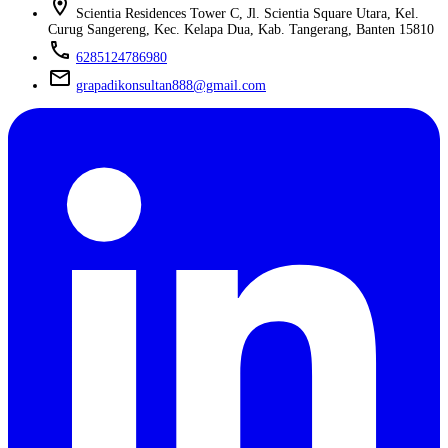
location_on
Scientia Residences Tower C, Jl. Scientia Square Utara, Kel.
Curug Sangereng, Kec. Kelapa Dua, Kab. Tangerang, Banten 15810
phone
6285124786980
mail
grapadikonsultan888@gmail.com