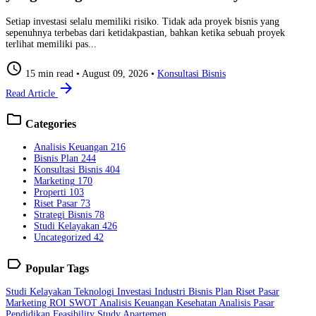
Setiap investasi selalu memiliki risiko. Tidak ada proyek bisnis yang
sepenuhnya terbebas dari ketidakpastian, bahkan ketika sebuah proyek
terlihat memiliki pas...
schedule
15 min read
•
August 09, 2026
•
Konsultasi Bisnis
arrow_forward
Read Article
folder
Categories
Analisis Keuangan
216
Bisnis Plan
244
Konsultasi Bisnis
404
Marketing
170
Properti
103
Riset Pasar
73
Strategi Bisnis
78
Studi Kelayakan
426
Uncategorized
42
label
Popular Tags
Studi Kelayakan
Teknologi
Investasi
Industri
Bisnis Plan
Riset Pasar
Marketing
ROI
SWOT
Analisis Keuangan
Kesehatan
Analisis Pasar
Pendidikan
Feasibility Study
Apartemen