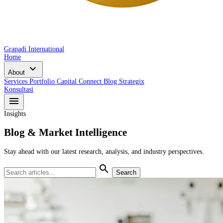
Grapadi International
Home
expand_more
About
Services
Portfolio
Capital Connect
Blog
Strategix
Konsultasi
menu
Insights
Blog & Market Intelligence
Stay ahead with our latest research, analysis, and industry perspectives.
search
Search