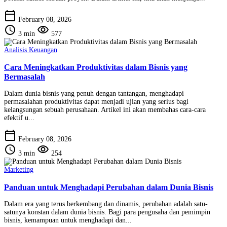
calendar_today
February 08, 2026
schedule
visibility
3 min
577
Analisis Keuangan
Cara Meningkatkan Produktivitas dalam Bisnis yang
Bermasalah
Dalam dunia bisnis yang penuh dengan tantangan, menghadapi
permasalahan produktivitas dapat menjadi ujian yang serius bagi
kelangsungan sebuah perusahaan. Artikel ini akan membahas cara-cara
efektif u...
calendar_today
February 08, 2026
schedule
visibility
3 min
254
Marketing
Panduan untuk Menghadapi Perubahan dalam Dunia Bisnis
Dalam era yang terus berkembang dan dinamis, perubahan adalah satu-
satunya konstan dalam dunia bisnis. Bagi para pengusaha dan pemimpin
bisnis, kemampuan untuk menghadapi dan...