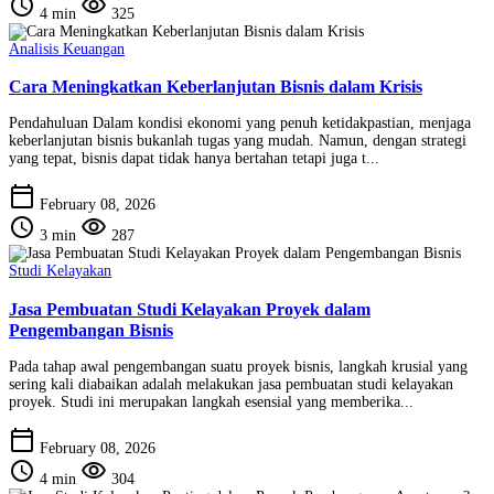
schedule
visibility
4 min
325
Analisis Keuangan
Cara Meningkatkan Keberlanjutan Bisnis dalam Krisis
Pendahuluan Dalam kondisi ekonomi yang penuh ketidakpastian, menjaga
keberlanjutan bisnis bukanlah tugas yang mudah. Namun, dengan strategi
yang tepat, bisnis dapat tidak hanya bertahan tetapi juga t...
calendar_today
February 08, 2026
schedule
visibility
3 min
287
Studi Kelayakan
Jasa Pembuatan Studi Kelayakan Proyek dalam
Pengembangan Bisnis
Pada tahap awal pengembangan suatu proyek bisnis, langkah krusial yang
sering kali diabaikan adalah melakukan jasa pembuatan studi kelayakan
proyek. Studi ini merupakan langkah esensial yang memberika...
calendar_today
February 08, 2026
schedule
visibility
4 min
304