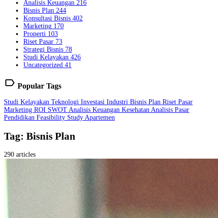
Analisis Keuangan
216
Bisnis Plan
244
Konsultasi Bisnis
402
Marketing
170
Properti
103
Riset Pasar
73
Strategi Bisnis
78
Studi Kelayakan
426
Uncategorized
41
label
Popular Tags
Studi Kelayakan
Teknologi
Investasi
Industri
Bisnis Plan
Riset Pasar
Marketing
ROI
SWOT
Analisis Keuangan
Kesehatan
Analisis Pasar
Pendidikan
Feasibility Study
Apartemen
Tag: Bisnis Plan
290 articles