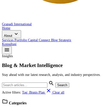
Grapadi International
Home
expand_more
About
Services
Portfolio
Capital Connect
Blog
Strategix
Konsultasi
menu
Insights
Blog & Market Intelligence
Stay ahead with our latest research, analysis, and industry perspectives.
search
Search
close
Active filters:
Tag: Bisnis Plan
Clear all
folder
Categories