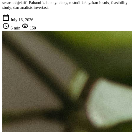
secara objektif. Pahami kaitannya dengan studi kelayakan bisnis, feasibility
study, dan analisis investasi.
calendar_today
July 16, 2026
schedule
visibility
6 min
150