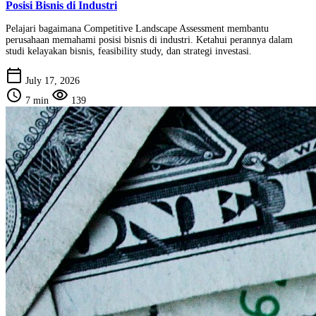
Posisi Bisnis di Industri
Pelajari bagaimana Competitive Landscape Assessment membantu
perusahaan memahami posisi bisnis di industri. Ketahui perannya dalam
studi kelayakan bisnis, feasibility study, dan strategi investasi.
calendar_today
July 17, 2026
schedule
visibility
7 min
139