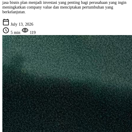
jasa bisnis plan menjadi investasi yang penting bagi perusahaan yang ingin
meningkatkan company value dan menciptakan pertumbuhan yang
berkelanjutan.
calendar_today
July 13, 2026
schedule
visibility
5 min
119