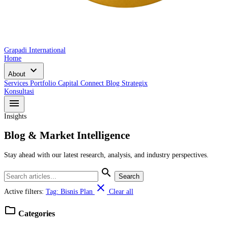
Grapadi International
Home
expand_more
About
Services
Portfolio
Capital Connect
Blog
Strategix
Konsultasi
menu
Insights
Blog & Market Intelligence
Stay ahead with our latest research, analysis, and industry perspectives.
search
Search
close
Active filters:
Tag: Bisnis Plan
Clear all
folder
Categories