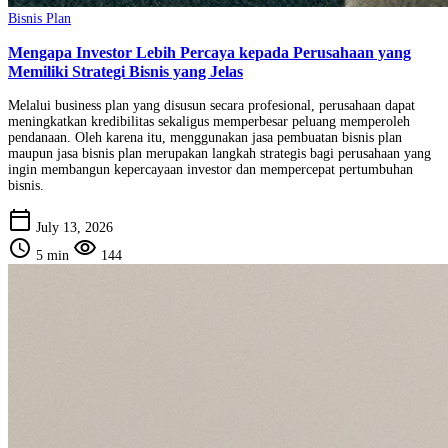
Bisnis Plan
Mengapa Investor Lebih Percaya kepada Perusahaan yang
Memiliki Strategi Bisnis yang Jelas
Melalui business plan yang disusun secara profesional, perusahaan dapat
meningkatkan kredibilitas sekaligus memperbesar peluang memperoleh
pendanaan. Oleh karena itu, menggunakan jasa pembuatan bisnis plan
maupun jasa bisnis plan merupakan langkah strategis bagi perusahaan yang
ingin membangun kepercayaan investor dan mempercepat pertumbuhan
bisnis.
calendar_today
July 13, 2026
schedule
visibility
5 min
144