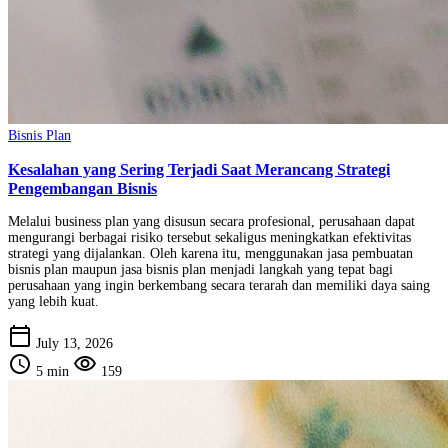
Bisnis Plan
Kesalahan yang Sering Terjadi Saat Merancang Strategi
Pengembangan Bisnis
Melalui business plan yang disusun secara profesional, perusahaan dapat
mengurangi berbagai risiko tersebut sekaligus meningkatkan efektivitas
strategi yang dijalankan. Oleh karena itu, menggunakan jasa pembuatan
bisnis plan maupun jasa bisnis plan menjadi langkah yang tepat bagi
perusahaan yang ingin berkembang secara terarah dan memiliki daya saing
yang lebih kuat.
calendar_today
July 13, 2026
schedule
visibility
5 min
159