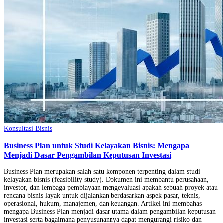
Konsultasi Bisnis
Business Plan untuk Studi Kelayakan Bisnis: Mengapa
Menjadi Dasar Pengambilan Keputusan Investasi
Business Plan merupakan salah satu komponen terpenting dalam studi
kelayakan bisnis (feasibility study). Dokumen ini membantu perusahaan,
investor, dan lembaga pembiayaan mengevaluasi apakah sebuah proyek atau
rencana bisnis layak untuk dijalankan berdasarkan aspek pasar, teknis,
operasional, hukum, manajemen, dan keuangan. Artikel ini membahas
mengapa Business Plan menjadi dasar utama dalam pengambilan keputusan
investasi serta bagaimana penyusunannya dapat mengurangi risiko dan