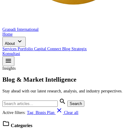
Grapadi International
Home
expand_more
About
Services
Portfolio
Capital Connect
Blog
Strategix
Konsultasi
menu
Insights
Blog & Market Intelligence
Stay ahead with our latest research, analysis, and industry perspectives.
search
Search
close
Active filters:
Tag: Bisnis Plan
Clear all
folder
Categories