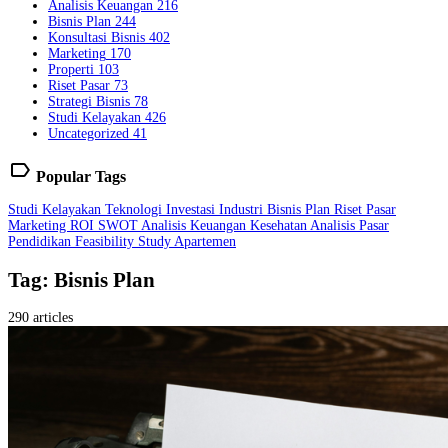
Analisis Keuangan
216
Bisnis Plan
244
Konsultasi Bisnis
402
Marketing
170
Properti
103
Riset Pasar
73
Strategi Bisnis
78
Studi Kelayakan
426
Uncategorized
41
label
Popular Tags
Studi Kelayakan
Teknologi
Investasi
Industri
Bisnis Plan
Riset Pasar
Marketing
ROI
SWOT
Analisis Keuangan
Kesehatan
Analisis Pasar
Pendidikan
Feasibility Study
Apartemen
Tag: Bisnis Plan
290 articles