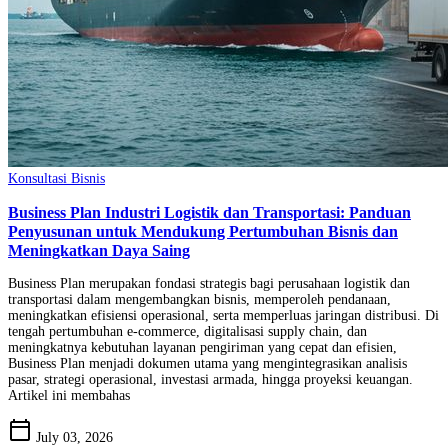
Konsultasi Bisnis
Business Plan Industri Logistik dan Transportasi: Panduan
Penyusunan untuk Mendukung Pertumbuhan Bisnis dan
Meningkatkan Daya Saing
Business Plan merupakan fondasi strategis bagi perusahaan logistik dan
transportasi dalam mengembangkan bisnis, memperoleh pendanaan,
meningkatkan efisiensi operasional, serta memperluas jaringan distribusi. Di
tengah pertumbuhan e-commerce, digitalisasi supply chain, dan
meningkatnya kebutuhan layanan pengiriman yang cepat dan efisien,
Business Plan menjadi dokumen utama yang mengintegrasikan analisis
pasar, strategi operasional, investasi armada, hingga proyeksi keuangan.
Artikel ini membahas
calendar_today
July 03, 2026