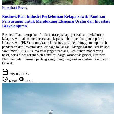
Konsultasi Bisnis
Business Plan Industri Perkebunan Kelapa Sawit: Panduan
Penyusunan untuk Mendukung Ekspansi Usaha dan Investasi
Berkelanjutan
Business Plan merupakan fondasi strategis bagi perusahaan perkebunan
kelapa sawit dalam merencanakan ekspansi lahan, pembangunan pabrik
kelapa sawit (PKS), peningkatan kapasitas produksi, hingga memperoleh
pendanaan dari investor dan lembaga keuangan. Mengingat industri kelapa
sawit memiliki siklus investasi jangka panjang, kebutuhan modal yang
besar, serta dipengaruhi oleh fluktuasi harga komoditas global, Business
Plan menjadi dokumen penting yang mengintegrasikan analisis pasar, studi
kelayak
calendar_today
July 03, 2026
schedule
visibility
6 min
209