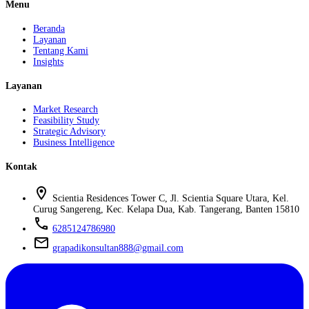
Menu
Beranda
Layanan
Tentang Kami
Insights
Layanan
Market Research
Feasibility Study
Strategic Advisory
Business Intelligence
Kontak
location_on
Scientia Residences Tower C, Jl. Scientia Square Utara, Kel.
Curug Sangereng, Kec. Kelapa Dua, Kab. Tangerang, Banten 15810
phone
6285124786980
mail
grapadikonsultan888@gmail.com