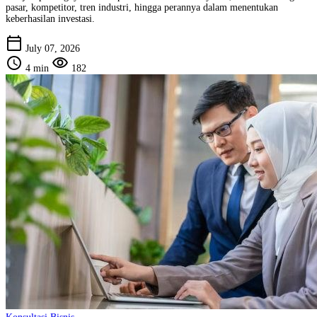
pasar, kompetitor, tren industri, hingga perannya dalam menentukan
keberhasilan investasi.
calendar_today
July 07, 2026
schedule
visibility
4 min
182