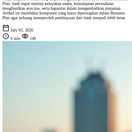
Plan, bank dapat menilai kelayakan usaha, kemampuan perusahaan
menghasilkan arus kas, serta kapasitas dalam mengembalikan pinjaman.
Artikel ini membahas komponen yang harus dipersiapkan dalam Business
Plan agar peluang memperoleh pembiayaan dari bank menjadi lebih besar.
calendar_today
July 03, 2026
schedule
visibility
6 min
140