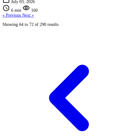
July 03, 2026
schedule
visibility
6 min
160
« Previous
Next »
Showing
64
to
72
of
290
results