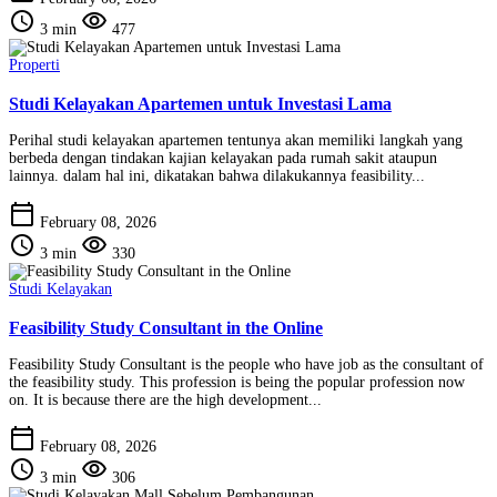
schedule
visibility
3 min
477
Properti
Studi Kelayakan Apartemen untuk Investasi Lama
Perihal studi kelayakan apartemen tentunya akan memiliki langkah yang
berbeda dengan tindakan kajian kelayakan pada rumah sakit ataupun
lainnya. dalam hal ini, dikatakan bahwa dilakukannya feasibility...
calendar_today
February 08, 2026
schedule
visibility
3 min
330
Studi Kelayakan
Feasibility Study Consultant in the Online
Feasibility Study Consultant is the people who have job as the consultant of
the feasibility study. This profession is being the popular profession now
on. It is because there are the high development...
calendar_today
February 08, 2026
schedule
visibility
3 min
306