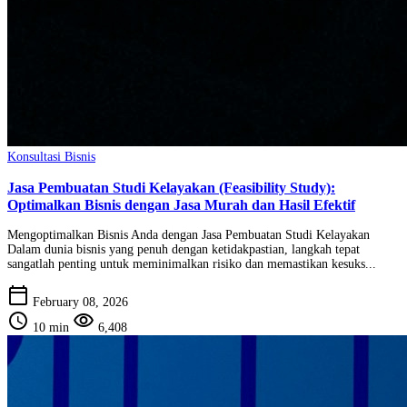
Konsultasi Bisnis
Jasa Pembuatan Studi Kelayakan (Feasibility Study):
Optimalkan Bisnis dengan Jasa Murah dan Hasil Efektif
Mengoptimalkan Bisnis Anda dengan Jasa Pembuatan Studi Kelayakan
Dalam dunia bisnis yang penuh dengan ketidakpastian, langkah tepat
sangatlah penting untuk meminimalkan risiko dan memastikan kesuks...
calendar_today
February 08, 2026
schedule
visibility
10 min
6,408