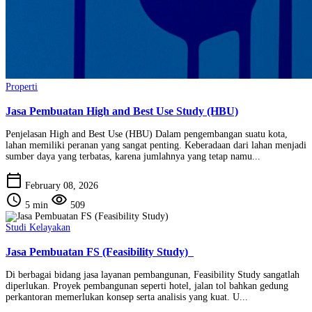
Properti
Jasa Pembuatan High and Best Use Study (HBU)
Penjelasan High and Best Use (HBU) Dalam pengembangan suatu kota,
lahan memiliki peranan yang sangat penting. Keberadaan dari lahan menjadi
sumber daya yang terbatas, karena jumlahnya yang tetap namu...
calendar_today
February 08, 2026
schedule
visibility
5 min
509
Studi Kelayakan
Jasa Pembuatan FS (Feasibility Study)
Di berbagai bidang jasa layanan pembangunan, Feasibility Study sangatlah
diperlukan. Proyek pembangunan seperti hotel, jalan tol bahkan gedung
perkantoran memerlukan konsep serta analisis yang kuat. U...