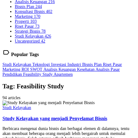
Analisis Keuangan
216
Bisnis Plan
244
Konsultasi Bisnis
402
Marketing
170
Properti
103
Riset Pasar
73
Strategi Bisnis
78
Studi Kelayakan
426
Uncategorized
42
label
Popular Tags
Studi Kelayakan
Teknologi
Investasi
Industri
Bisnis Plan
Riset Pasar
Marketing
ROI
SWOT
Analisis Keuangan
Kesehatan
Analisis Pasar
Pendidikan
Feasibility Study
Apartemen
Tag: Feasibility Study
94 articles
Studi Kelayakan
Study Kelayakan yang menjadi Penyelamat Bisnis
Berbicara mengenai dunia bisnis dan berbagai elemen di dalamnya, tentu
akan membuat beberapa orang menjadi lebih bergairah untuk memulai