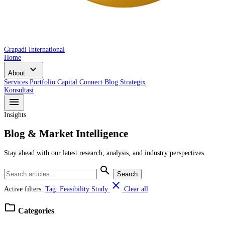
Grapadi International
Home
expand_more
About
Services
Portfolio
Capital Connect
Blog
Strategix
Konsultasi
menu
Insights
Blog & Market Intelligence
Stay ahead with our latest research, analysis, and industry perspectives.
search
Search
close
Active filters:
Tag: Feasibility Study
Clear all
folder
Categories