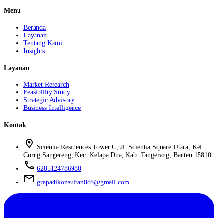
Menu
Beranda
Layanan
Tentang Kami
Insights
Layanan
Market Research
Feasibility Study
Strategic Advisory
Business Intelligence
Kontak
location_on
Scientia Residences Tower C, Jl. Scientia Square Utara, Kel.
Curug Sangereng, Kec. Kelapa Dua, Kab. Tangerang, Banten 15810
phone
6285124786980
mail
grapadikonsultan888@gmail.com