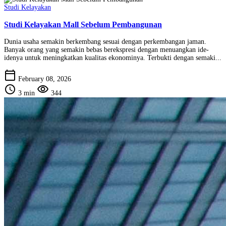
Studi Kelayakan
Studi Kelayakan Mall Sebelum Pembangunan
Dunia usaha semakin berkembang sesuai dengan perkembangan jaman.
Banyak orang yang semakin bebas berekspresi dengan menuangkan ide-
idenya untuk meningkatkan kualitas ekonominya. Terbukti dengan semaki...
calendar_today
February 08, 2026
schedule
visibility
3 min
344