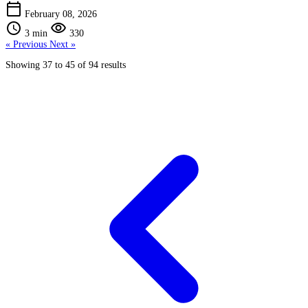
calendar_today
February 08, 2026
schedule
visibility
3 min
330
« Previous
Next »
Showing
37
to
45
of
94
results