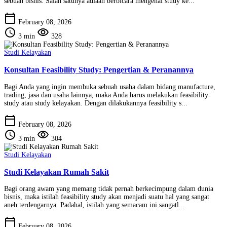
sebuah bisnis. Salah satunya adlaah berbicara mengenai study ke...
calendar_today
February 08, 2026
schedule
visibility
3 min
328
Studi Kelayakan
Konsultan Feasibility Study: Pengertian & Peranannya
Bagi Anda yang ingin membuka sebuah usaha dalam bidang manufacture,
trading, jasa dan usaha lainnya, maka Anda harus melakukan feasibility
study atau study kelayakan. Dengan dilakukannya feasibility s...
calendar_today
February 08, 2026
schedule
visibility
3 min
304
Studi Kelayakan
Studi Kelayakan Rumah Sakit
Bagi orang awam yang memang tidak pernah berkecimpung dalam dunia
bisnis, maka istilah feasibility study akan menjadi suatu hal yang sangat
aneh terdengarnya. Padahal, istilah yang semacam ini sangatl...
calendar_today
February 08, 2026