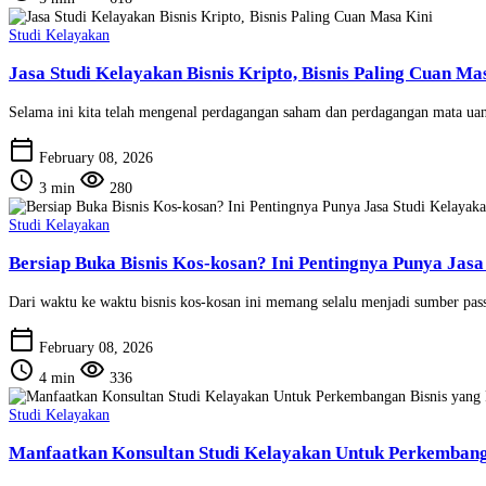
Studi Kelayakan
Jasa Studi Kelayakan Bisnis Kripto, Bisnis Paling Cuan Ma
Selama ini kita telah mengenal perdagangan saham dan perdagangan mata uan
calendar_today
February 08, 2026
schedule
visibility
3 min
280
Studi Kelayakan
Bersiap Buka Bisnis Kos-kosan? Ini Pentingnya Punya Jasa
Dari waktu ke waktu bisnis kos-kosan ini memang selalu menjadi sumber pass
calendar_today
February 08, 2026
schedule
visibility
4 min
336
Studi Kelayakan
Manfaatkan Konsultan Studi Kelayakan Untuk Perkembanga