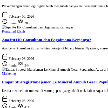
Perkembangan teknologi digital telah mengubah banyak hal termasuk dunia bi
calendar_today
February 08, 2026
schedule
visibility
3 min
283
Konsultasi Bisnis
Apa itu HR Consultant dan Bagaimana Kerjanya?
Apa benar konsultan itu hanya bisa bekerja di bidang bisnis? Nyatanya, cons
calendar_today
February 08, 2026
schedule
visibility
4 min
347
Marketing
Empat Strategi Manajemen Le Mineral Ampuh Geser Popula
Ketika membeli air mineral di warung, pasti yang ada di otak kalian Aqua buk
calendar_today
February 08, 2026
schedule
visibility
5 min
618