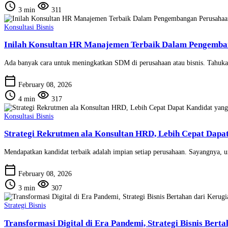
schedule
visibility
3 min
311
Konsultasi Bisnis
Inilah Konsultan HR Manajemen Terbaik Dalam Pengemba
Ada banyak cara untuk meningkatkan SDM di perusahaan atau bisnis. Tahuka
calendar_today
February 08, 2026
schedule
visibility
4 min
317
Konsultasi Bisnis
Strategi Rekrutmen ala Konsultan HRD, Lebih Cepat Dapa
Mendapatkan kandidat terbaik adalah impian setiap perusahaan. Sayangnya, u
calendar_today
February 08, 2026
schedule
visibility
3 min
307
Strategi Bisnis
Transformasi Digital di Era Pandemi, Strategi Bisnis Bert