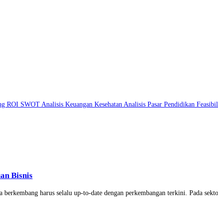
ing
ROI
SWOT
Analisis Keuangan
Kesehatan
Analisis Pasar
Pendidikan
Feasibi
an Bisnis
a berkembang harus selalu up-to-date dengan perkembangan terkini. Pada sekt