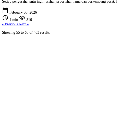
Setiap pengusaha tentu ingin usahanya bertahan lama dan berkembang pesat.
calendar_today
February 08, 2026
schedule
visibility
4 min
316
« Previous
Next »
Showing
55
to
63
of
403
results