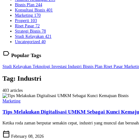
Bisnis Plan
244
Konsultasi Bisnis
401
Marketing
170
Properti
103
Riset Pasar
72
Strategi Bisnis
78
Studi Kelayakan
421
Uncategorized
40
label
Popular Tags
Studi Kelayakan
Teknologi
Investasi
Industri
Bisnis Plan
Riset Pasar
Market
Tag: Industri
403 articles
Marketing
Tips Melakukan Digitalisasi UMKM Sebagai Kunci Kemaju
Ketika roda zaman berputar semakin cepat, industri yang muncul dan berusah
calendar_today
February 08, 2026