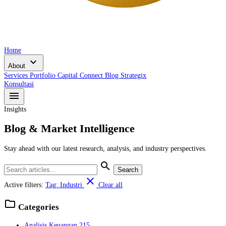
Home
expand_more
About
Services
Portfolio
Capital Connect
Blog
Strategix
Konsultasi
menu
Insights
Blog & Market Intelligence
Stay ahead with our latest research, analysis, and industry perspectives.
search
Search
close
Active filters:
Tag: Industri
Clear all
folder
Categories
Analisis Keuangan
215