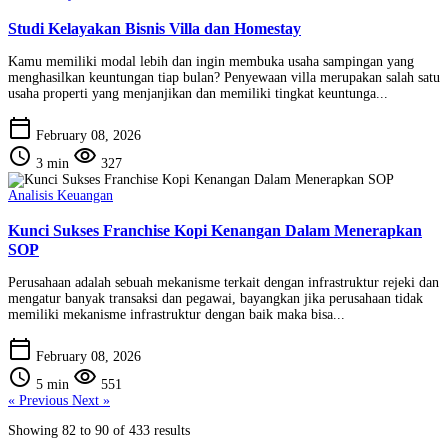
Studi Kelayakan Bisnis Villa dan Homestay
Kamu memiliki modal lebih dan ingin membuka usaha sampingan yang
menghasilkan keuntungan tiap bulan? Penyewaan villa merupakan salah satu
usaha properti yang menjanjikan dan memiliki tingkat keuntunga...
calendar_today
February 08, 2026
schedule
visibility
3 min
327
Analisis Keuangan
Kunci Sukses Franchise Kopi Kenangan Dalam Menerapkan
SOP
Perusahaan adalah sebuah mekanisme terkait dengan infrastruktur rejeki dan
mengatur banyak transaksi dan pegawai, bayangkan jika perusahaan tidak
memiliki mekanisme infrastruktur dengan baik maka bisa...
calendar_today
February 08, 2026
schedule
visibility
5 min
551
« Previous
Next »
Showing
82
to
90
of
433
results