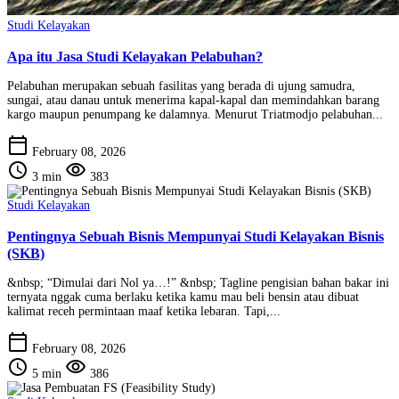
Studi Kelayakan
Apa itu Jasa Studi Kelayakan Pelabuhan?
Pelabuhan merupakan sebuah fasilitas yang berada di ujung samudra,
sungai, atau danau untuk menerima kapal-kapal dan memindahkan barang
kargo maupun penumpang ke dalamnya. Menurut Triatmodjo pelabuhan...
calendar_today
February 08, 2026
schedule
visibility
3 min
383
Studi Kelayakan
Pentingnya Sebuah Bisnis Mempunyai Studi Kelayakan Bisnis
(SKB)
&nbsp; “Dimulai dari Nol ya…!” &nbsp; Tagline pengisian bahan bakar ini
ternyata nggak cuma berlaku ketika kamu mau beli bensin atau dibuat
kalimat receh permintaan maaf ketika lebaran. Tapi,...
calendar_today
February 08, 2026
schedule
visibility
5 min
386