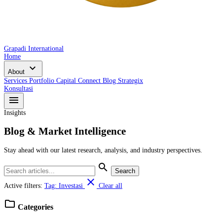
Grapadi International
Home
expand_more
About
Services
Portfolio
Capital Connect
Blog
Strategix
Konsultasi
menu
Insights
Blog & Market Intelligence
Stay ahead with our latest research, analysis, and industry perspectives.
search
Search
close
Active filters:
Tag: Investasi
Clear all
folder
Categories