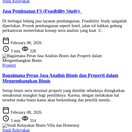
Studi Kelayakan
Jasa Pembuatan FS (Feasibility Study)
Di berbagai bidang jasa layanan pembangunan, Feasibility Study sangatlah
diperlukan. Proyek pembangunan seperti hotel, jalan tol bahkan gedung
perkantoran memerlukan konsep serta analisis yang kuat. U...
calendar_today
February 08, 2026
schedule
visibility
3 min
328
Properti
Bagaimana Peran Jasa Analisis Bisnis dan Properti dalam
Mengembangkan Bisnis
Setiap bisnis serta investasi properti yang dimiliki sebaiknya ditingkatkan
semaksimal mungkin bagi pemiliknya. Karena, dengan melakukan hal
tersebut maka bisnis kamu akan berkembang dan pemilik menda...
calendar_today
February 08, 2026
schedule
visibility
3 min
314
Studi Kelayakan