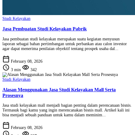
Studi Kelayakan
Jasa Pembuatan Studi Kelayakan Pabrik
Jasa pembuatan studi kelayakan merupakan suatu kegiatan menyusun
laporan sebagai bahan pertimbangan untuk perbankan atau calon investor
agar dapat menerima penilaian obyektif tentang prospek usaha dal...
calendar_today
February 08, 2026
schedule
visibility
3 min
342
Studi Kelayakan
Alasan Menggunakan Jasa Studi Kelayakan Mall Serta
Prosesnya
Jasa studi kelayakan mall menjadi bagian penting dalam perencanaan bisnis.
Termasuk bagi kamu yang ingin merencanakan bisnis mall. Artikel kali ini
bisa menjadi sebuah panduan untuk kamu dalam meminim...
calendar_today
February 08, 2026
schedule
visibility