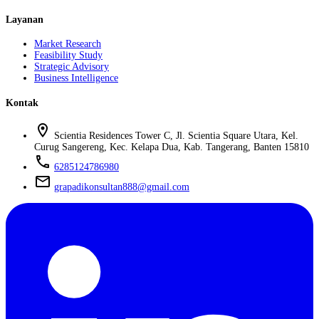
Layanan
Market Research
Feasibility Study
Strategic Advisory
Business Intelligence
Kontak
location_on
Scientia Residences Tower C, Jl. Scientia Square Utara, Kel.
Curug Sangereng, Kec. Kelapa Dua, Kab. Tangerang, Banten 15810
phone
6285124786980
mail
grapadikonsultan888@gmail.com