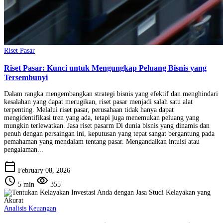
Riset Pasar
Riset Pasar: Kunci untuk Mengungkap Peluang Bisnis yang
Tersembunyi
Dalam rangka mengembangkan strategi bisnis yang efektif dan menghindari
kesalahan yang dapat merugikan, riset pasar menjadi salah satu alat
terpenting. Melalui riset pasar, perusahaan tidak hanya dapat
mengidentifikasi tren yang ada, tetapi juga menemukan peluang yang
mungkin terlewatkan. Jasa riset pasarm Di dunia bisnis yang dinamis dan
penuh dengan persaingan ini, keputusan yang tepat sangat bergantung pada
pemahaman yang mendalam tentang pasar. Mengandalkan intuisi atau
pengalaman...
calendar_today
February 08, 2026
schedule
visibility
5 min
355
Analisis Keuangan