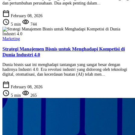
dan pertumbuhan perusahaan. Dua aspek penting dalam...
calendar_today
February 08, 2026
schedule
visibility
5 min
744
Marketing
Strategi Manajemen Bisnis untuk Menghadapi Kompetisi di
Dunia Industri 4.0
Dunia bisnis saat ini menghadapi tantangan yang sangat besar dengan
hadirnya Industri 4.0. Era revolusi industri yang didorong oleh teknologi
digital, otomatisasi, dan kecerdasan buatan (AI) telah men...
calendar_today
February 08, 2026
schedule
visibility
5 min
265