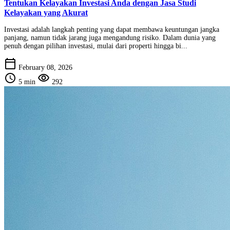
Tentukan Kelayakan Investasi Anda dengan Jasa Studi
Kelayakan yang Akurat
Investasi adalah langkah penting yang dapat membawa keuntungan jangka
panjang, namun tidak jarang juga mengandung risiko. Dalam dunia yang
penuh dengan pilihan investasi, mulai dari properti hingga bi...
calendar_today
February 08, 2026
schedule
visibility
5 min
292