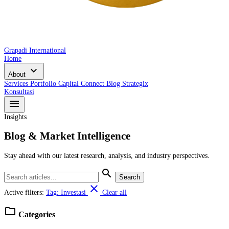
Grapadi International
Home
expand_more
About
Services
Portfolio
Capital Connect
Blog
Strategix
Konsultasi
menu
Insights
Blog & Market Intelligence
Stay ahead with our latest research, analysis, and industry perspectives.
search
Search
close
Active filters:
Tag: Investasi
Clear all
folder
Categories