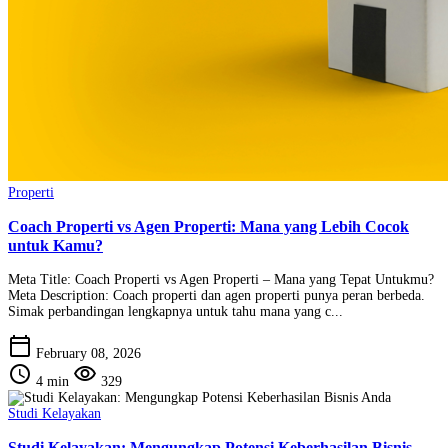
Properti
Coach Properti vs Agen Properti: Mana yang Lebih Cocok
untuk Kamu?
Meta Title: Coach Properti vs Agen Properti – Mana yang Tepat Untukmu?
Meta Description: Coach properti dan agen properti punya peran berbeda.
Simak perbandingan lengkapnya untuk tahu mana yang c...
calendar_today
February 08, 2026
schedule
visibility
4 min
329
Studi Kelayakan
Studi Kelayakan: Mengungkap Potensi Keberhasilan Bisnis