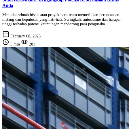
Anda
Memulai sebuah bisnis atau proyek baru tentu memerlukan perencanaan
matang dan keputusan yang hati-hati. Seringkali, antusiasme dan harapan
tinggi terhadap potensi keuntungan mendorong para pengusaha...
calendar_today
February 08, 2026
schedule
visibility
5 min
281