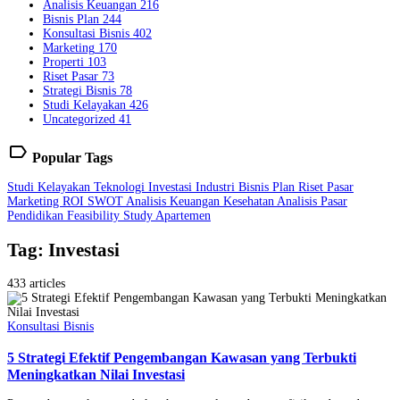
Analisis Keuangan
216
Bisnis Plan
244
Konsultasi Bisnis
402
Marketing
170
Properti
103
Riset Pasar
73
Strategi Bisnis
78
Studi Kelayakan
426
Uncategorized
41
label
Popular Tags
Studi Kelayakan
Teknologi
Investasi
Industri
Bisnis Plan
Riset Pasar
Marketing
ROI
SWOT
Analisis Keuangan
Kesehatan
Analisis Pasar
Pendidikan
Feasibility Study
Apartemen
Tag: Investasi
433 articles
Konsultasi Bisnis
5 Strategi Efektif Pengembangan Kawasan yang Terbukti
Meningkatkan Nilai Investasi