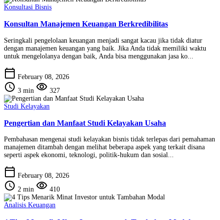
Konsultasi Bisnis
Konsultan Manajemen Keuangan Berkredibilitas
Seringkali pengelolaan keuangan menjadi sangat kacau jika tidak diatur
dengan manajemen keuangan yang baik. Jika Anda tidak memiliki waktu
untuk mengelolanya dengan baik, Anda bisa menggunakan jasa ko...
calendar_today
February 08, 2026
schedule
visibility
3 min
327
Studi Kelayakan
Pengertian dan Manfaat Studi Kelayakan Usaha
Pembahasan mengenai studi kelayakan bisnis tidak terlepas dari pemahaman
manajemen ditambah dengan melihat beberapa aspek yang terkait disana
seperti aspek ekonomi, teknologi, politik-hukum dan sosial...
calendar_today
February 08, 2026
schedule
visibility
2 min
410
Analisis Keuangan