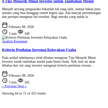
4 Tips Menarik Minat Investor untuk Tambahan Modal
Menjadi seorang penguasaha bukanlah hal yang sulit, namun bukan pula
sesuatu yang bisa dianggap remeh begitu saja. Ada banyak pertimbangan
dan persepsi mengenai hal tersebut. Bagi mereka yang sudah la...
calendar_today
February 08, 2026
schedule
visibility
3 min
340
Analisis Keuangan
Kriteria Penilaian Investasi Kelayakan Usaha
Pada artikel sebelumnya telah dibahas mengenai Tips Menarik Minat
Investor untuk tambahan modal pada bisnis Anda. Nah, kali ini akan
dibahas dari sisi sang investor mengenai kriteria penilaian investa...
calendar_today
February 08, 2026
schedule
visibility
3 min
345
« Previous
Next »
Showing
64
to
72
of
433
results