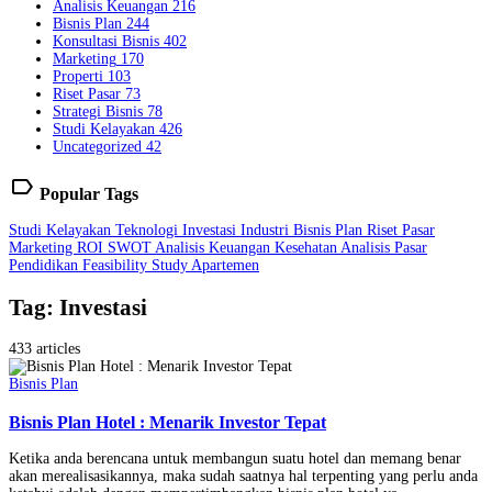
Analisis Keuangan
216
Bisnis Plan
244
Konsultasi Bisnis
402
Marketing
170
Properti
103
Riset Pasar
73
Strategi Bisnis
78
Studi Kelayakan
426
Uncategorized
42
label
Popular Tags
Studi Kelayakan
Teknologi
Investasi
Industri
Bisnis Plan
Riset Pasar
Marketing
ROI
SWOT
Analisis Keuangan
Kesehatan
Analisis Pasar
Pendidikan
Feasibility Study
Apartemen
Tag: Investasi
433 articles
Bisnis Plan
Bisnis Plan Hotel : Menarik Investor Tepat
Ketika anda berencana untuk membangun suatu hotel dan memang benar
akan merealisasikannya, maka sudah saatnya hal terpenting yang perlu anda