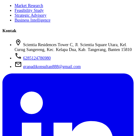
Market Research
Feasibility Study
Strategic Advisory
Business Intelligence
Kontak
location_on
Scientia Residences Tower C, Jl. Scientia Square Utara, Kel.
Curug Sangereng, Kec. Kelapa Dua, Kab. Tangerang, Banten 15810
phone
6285124786980
mail
grapadikonsultan888@gmail.com