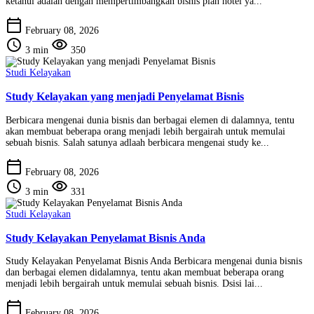
ketahui adalah dengan mempertimbangkan bisnis plan hotel ya...
calendar_today
February 08, 2026
schedule
visibility
3 min
350
Studi Kelayakan
Study Kelayakan yang menjadi Penyelamat Bisnis
Berbicara mengenai dunia bisnis dan berbagai elemen di dalamnya, tentu
akan membuat beberapa orang menjadi lebih bergairah untuk memulai
sebuah bisnis. Salah satunya adlaah berbicara mengenai study ke...
calendar_today
February 08, 2026
schedule
visibility
3 min
331
Studi Kelayakan
Study Kelayakan Penyelamat Bisnis Anda
Study Kelayakan Penyelamat Bisnis Anda Berbicara mengenai dunia bisnis
dan berbagai elemen didalamnya, tentu akan membuat beberapa orang
menjadi lebih bergairah untuk memulai sebuah bisnis. Dsisi lai...
calendar_today
February 08, 2026