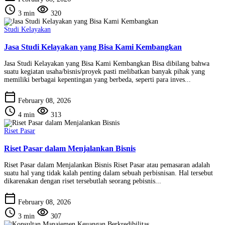
schedule
visibility
3 min
320
Studi Kelayakan
Jasa Studi Kelayakan yang Bisa Kami Kembangkan
Jasa Studi Kelayakan yang Bisa Kami Kembangkan Bisa dibilang bahwa
suatu kegiatan usaha/bisnis/proyek pasti melibatkan banyak pihak yang
memiliki berbagai kepentingan yang berbeda, seperti para inves...
calendar_today
February 08, 2026
schedule
visibility
4 min
313
Riset Pasar
Riset Pasar dalam Menjalankan Bisnis
Riset Pasar dalam Menjalankan Bisnis Riset Pasar atau pemasaran adalah
suatu hal yang tidak kalah penting dalam sebuah perbisnisan. Hal tersebut
dikarenakan dengan riset tersebutlah seorang pebisnis...
calendar_today
February 08, 2026
schedule
visibility
3 min
307