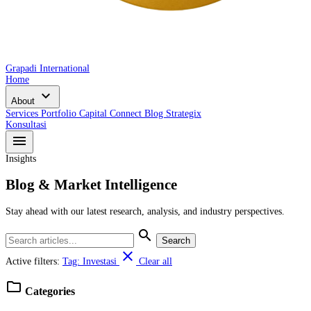
Grapadi International
Home
expand_more
About
Services
Portfolio
Capital Connect
Blog
Strategix
Konsultasi
menu
Insights
Blog & Market Intelligence
Stay ahead with our latest research, analysis, and industry perspectives.
search
Search
close
Active filters:
Tag: Investasi
Clear all
folder
Categories