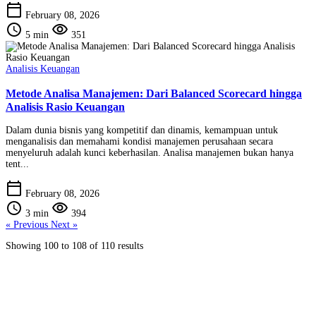
calendar_today
February 08, 2026
schedule
visibility
5 min
351
Analisis Keuangan
Metode Analisa Manajemen: Dari Balanced Scorecard hingga
Analisis Rasio Keuangan
Dalam dunia bisnis yang kompetitif dan dinamis, kemampuan untuk
menganalisis dan memahami kondisi manajemen perusahaan secara
menyeluruh adalah kunci keberhasilan. Analisa manajemen bukan hanya
tent...
calendar_today
February 08, 2026
schedule
visibility
3 min
394
« Previous
Next »
Showing
100
to
108
of
110
results