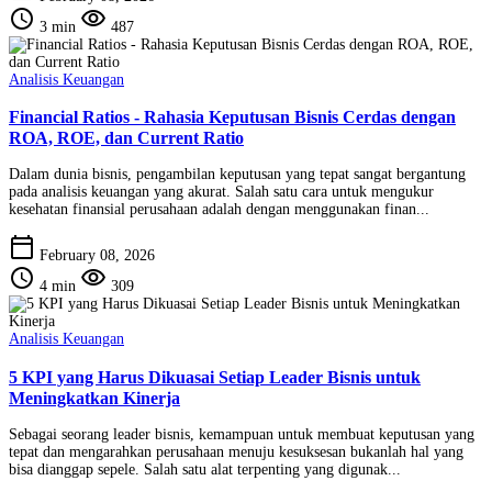
schedule
visibility
3 min
487
Analisis Keuangan
Financial Ratios - Rahasia Keputusan Bisnis Cerdas dengan
ROA, ROE, dan Current Ratio
Dalam dunia bisnis, pengambilan keputusan yang tepat sangat bergantung
pada analisis keuangan yang akurat. Salah satu cara untuk mengukur
kesehatan finansial perusahaan adalah dengan menggunakan finan...
calendar_today
February 08, 2026
schedule
visibility
4 min
309
Analisis Keuangan
5 KPI yang Harus Dikuasai Setiap Leader Bisnis untuk
Meningkatkan Kinerja
Sebagai seorang leader bisnis, kemampuan untuk membuat keputusan yang
tepat dan mengarahkan perusahaan menuju kesuksesan bukanlah hal yang
bisa dianggap sepele. Salah satu alat terpenting yang digunak...