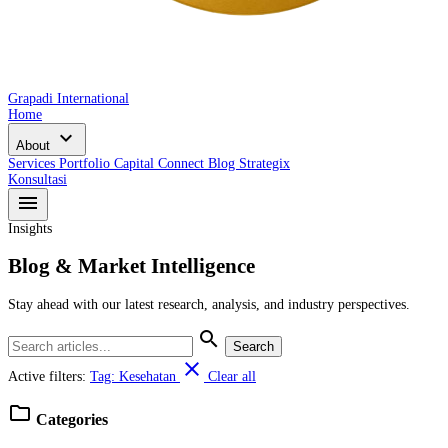
Grapadi International
Home
expand_more
About
Services
Portfolio
Capital Connect
Blog
Strategix
Konsultasi
menu
Insights
Blog & Market Intelligence
Stay ahead with our latest research, analysis, and industry perspectives.
search
Search
close
Active filters:
Tag: Kesehatan
Clear all
folder
Categories