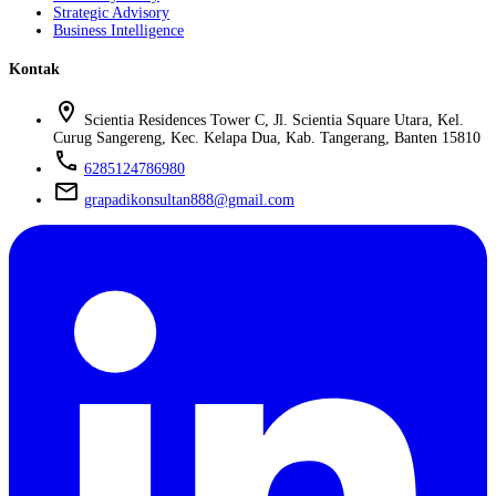
Strategic Advisory
Business Intelligence
Kontak
location_on
Scientia Residences Tower C, Jl. Scientia Square Utara, Kel.
Curug Sangereng, Kec. Kelapa Dua, Kab. Tangerang, Banten 15810
phone
6285124786980
mail
grapadikonsultan888@gmail.com