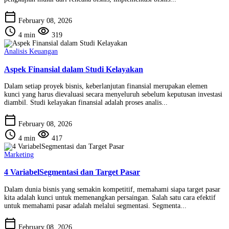
calendar_today
February 08, 2026
schedule
visibility
4 min
319
Analisis Keuangan
Aspek Finansial dalam Studi Kelayakan
Dalam setiap proyek bisnis, keberlanjutan finansial merupakan elemen
kunci yang harus dievaluasi secara menyeluruh sebelum keputusan investasi
diambil. Studi kelayakan finansial adalah proses analis...
calendar_today
February 08, 2026
schedule
visibility
4 min
417
Marketing
4 VariabelSegmentasi dan Target Pasar
Dalam dunia bisnis yang semakin kompetitif, memahami siapa target pasar
kita adalah kunci untuk memenangkan persaingan. Salah satu cara efektif
untuk memahami pasar adalah melalui segmentasi. Segmenta...
calendar_today
February 08, 2026