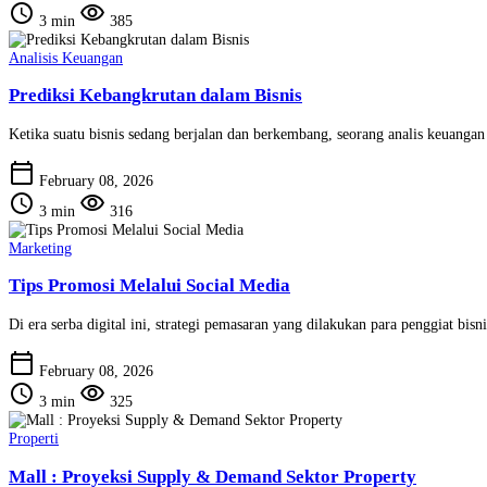
schedule
visibility
3 min
385
Analisis Keuangan
Prediksi Kebangkrutan dalam Bisnis
Ketika suatu bisnis sedang berjalan dan berkembang, seorang analis keuangan
calendar_today
February 08, 2026
schedule
visibility
3 min
316
Marketing
Tips Promosi Melalui Social Media
Di era serba digital ini, strategi pemasaran yang dilakukan para penggiat b
calendar_today
February 08, 2026
schedule
visibility
3 min
325
Properti
Mall : Proyeksi Supply & Demand Sektor Property