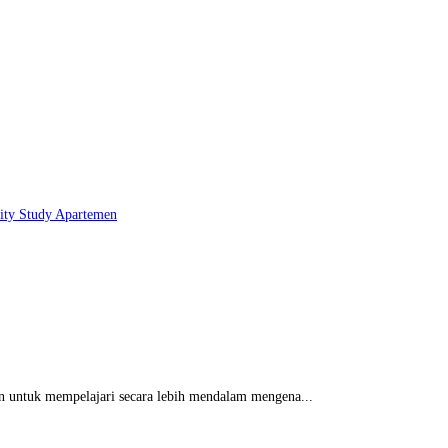
lity Study
Apartemen
an untuk mempelajari secara lebih mendalam mengena...