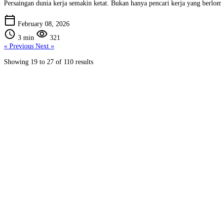
Persaingan dunia kerja semakin ketat. Bukan hanya pencari kerja yang berlo
calendar_today
February 08, 2026
schedule
visibility
3 min
321
« Previous
Next »
Showing
19
to
27
of
110
results