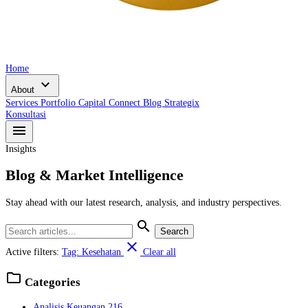
Home
expand_more
About
Services
Portfolio
Capital Connect
Blog
Strategix
Konsultasi
menu
Insights
Blog & Market Intelligence
Stay ahead with our latest research, analysis, and industry perspectives.
search
Search
close
Active filters:
Tag: Kesehatan
Clear all
folder
Categories
Analisis Keuangan
216