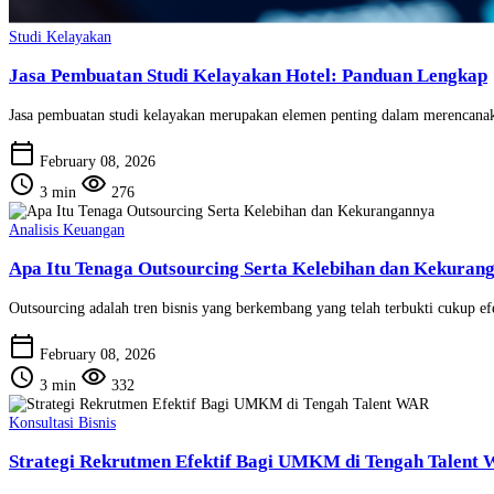
Studi Kelayakan
Jasa Pembuatan Studi Kelayakan Hotel: Panduan Lengkap
Jasa pembuatan studi kelayakan merupakan elemen penting dalam merencanakan 
calendar_today
February 08, 2026
schedule
visibility
3 min
276
Analisis Keuangan
Apa Itu Tenaga Outsourcing Serta Kelebihan dan Kekuran
Outsourcing adalah tren bisnis yang berkembang yang telah terbukti cukup ef
calendar_today
February 08, 2026
schedule
visibility
3 min
332
Konsultasi Bisnis
Strategi Rekrutmen Efektif Bagi UMKM di Tengah Talent