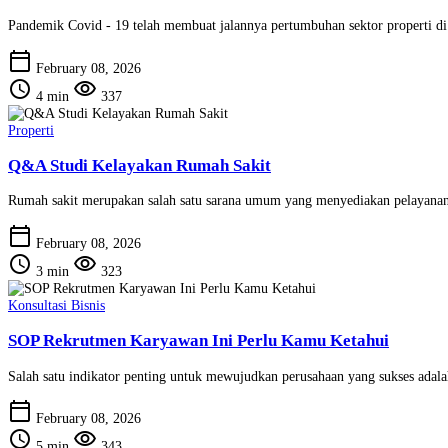
Pandemik Covid - 19 telah membuat jalannya pertumbuhan sektor properti di 
calendar_today
February 08, 2026
schedule
visibility
4 min
337
Properti
Q&A Studi Kelayakan Rumah Sakit
Rumah sakit merupakan salah satu sarana umum yang menyediakan pelayanan k
calendar_today
February 08, 2026
schedule
visibility
3 min
323
Konsultasi Bisnis
SOP Rekrutmen Karyawan Ini Perlu Kamu Ketahui
Salah satu indikator penting untuk mewujudkan perusahaan yang sukses adal
calendar_today
February 08, 2026
schedule
visibility
5 min
343