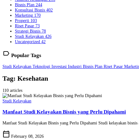
Bisnis Plan
244
Konsultasi Bisnis
402
Marketing
170
Properti
103
Riset Pasar
73
Strategi Bisnis
78
Studi Kelayakan
426
Uncategorized
42
label
Popular Tags
Studi Kelayakan
Teknologi
Investasi
Industri
Bisnis Plan
Riset Pasar
Market
Tag: Kesehatan
110 articles
Studi Kelayakan
Manfaat Studi Kelayakan Bisnis yang Perlu Dipahami
Manfaat Studi Kelayakan Bisnis yang Perlu Dipahami Studi kelayakan bisnis 
calendar_today
February 08, 2026