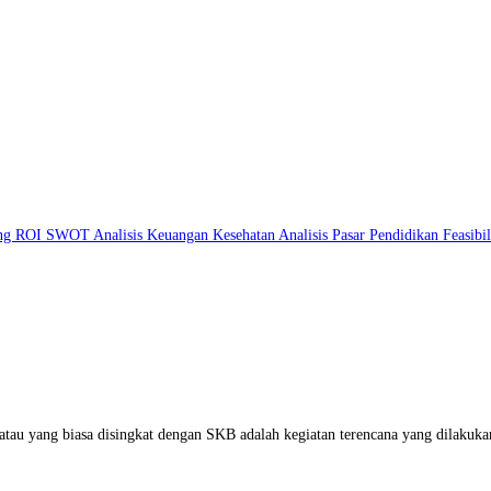
ing
ROI
SWOT
Analisis Keuangan
Kesehatan
Analisis Pasar
Pendidikan
Feasibi
atau yang biasa disingkat dengan SKB adalah kegiatan terencana yang dilakuk