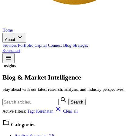
Home
expand_more
About
Services
Portfolio
Capital Connect
Blog
Strategix
Konsultasi
menu
Insights
Blog & Market Intelligence
Stay ahead with our latest research, analysis, and industry perspectives.
search
Search
close
Active filters:
Tag: Kesehatan
Clear all
folder
Categories
Analisis Keuangan
216