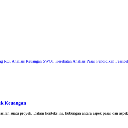
ing
ROI
Analisis Keuangan
SWOT
Kesehatan
Analisis Pasar
Pendidikan
Feasibi
ek Keuangan
silan suatu proyek. Dalam konteks ini, hubungan antara aspek pasar dan aspek