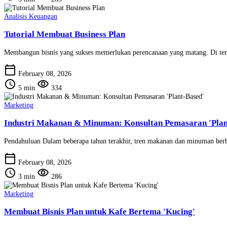
Analisis Keuangan
Tutorial Membuat Business Plan
Membangun bisnis yang sukses memerlukan perencanaan yang matang. Di tenga
calendar_today
February 08, 2026
schedule
visibility
5 min
334
Marketing
Industri Makanan & Minuman: Konsultan Pemasaran 'Plan
Pendahuluan Dalam beberapa tahun terakhir, tren makanan dan minuman berbas
calendar_today
February 08, 2026
schedule
visibility
3 min
286
Marketing
Membuat Bisnis Plan untuk Kafe Bertema 'Kucing'