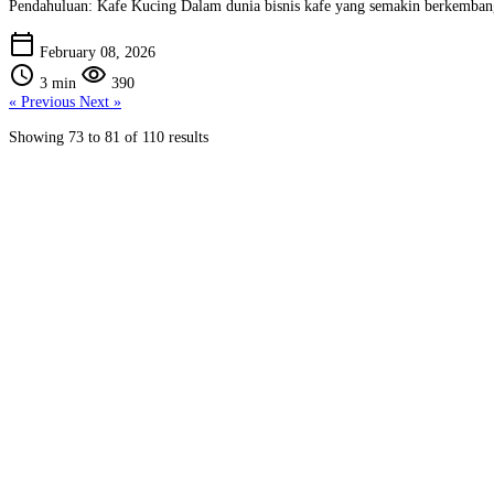
Pendahuluan: Kafe Kucing Dalam dunia bisnis kafe yang semakin berkembang, 
calendar_today
February 08, 2026
schedule
visibility
3 min
390
« Previous
Next »
Showing
73
to
81
of
110
results