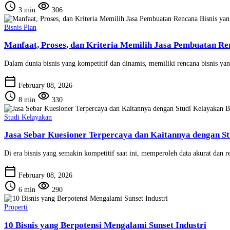
schedule
visibility
3 min
306
Bisnis Plan
Manfaat, Proses, dan Kriteria Memilih Jasa Pembuatan Re
Dalam dunia bisnis yang kompetitif dan dinamis, memiliki rencana bisnis ya
calendar_today
February 08, 2026
schedule
visibility
8 min
330
Studi Kelayakan
Jasa Sebar Kuesioner Terpercaya dan Kaitannya dengan St
Di era bisnis yang semakin kompetitif saat ini, memperoleh data akurat dan r
calendar_today
February 08, 2026
schedule
visibility
6 min
290
Properti
10 Bisnis yang Berpotensi Mengalami Sunset Industri