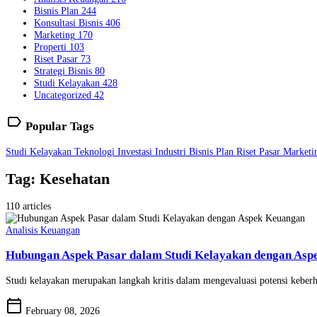
Bisnis Plan
244
Konsultasi Bisnis
406
Marketing
170
Properti
103
Riset Pasar
73
Strategi Bisnis
80
Studi Kelayakan
428
Uncategorized
42
label
Popular Tags
Studi Kelayakan
Teknologi
Investasi
Industri
Bisnis Plan
Riset Pasar
Market
Tag: Kesehatan
110 articles
Analisis Keuangan
Hubungan Aspek Pasar dalam Studi Kelayakan dengan Asp
Studi kelayakan merupakan langkah kritis dalam mengevaluasi potensi keberha
calendar_today
February 08, 2026