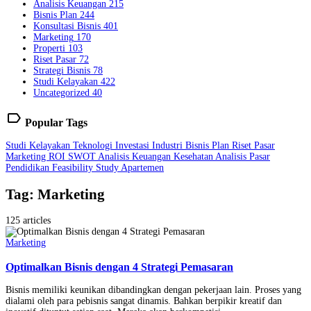
Analisis Keuangan
215
Bisnis Plan
244
Konsultasi Bisnis
401
Marketing
170
Properti
103
Riset Pasar
72
Strategi Bisnis
78
Studi Kelayakan
422
Uncategorized
40
label
Popular Tags
Studi Kelayakan
Teknologi
Investasi
Industri
Bisnis Plan
Riset Pasar
Marketing
ROI
SWOT
Analisis Keuangan
Kesehatan
Analisis Pasar
Pendidikan
Feasibility Study
Apartemen
Tag: Marketing
125 articles
Marketing
Optimalkan Bisnis dengan 4 Strategi Pemasaran
Bisnis memiliki keunikan dibandingkan dengan pekerjaan lain. Proses yang
dialami oleh para pebisnis sangat dinamis. Bahkan berpikir kreatif dan