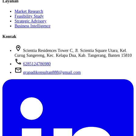
Layanan
Market Research
Feasibility Study
Strategic Advisory
Business Intelligence
Kontak
location_on
Scientia Residences Tower C, Jl. Scientia Square Utara, Kel.
Curug Sangereng, Kec. Kelapa Dua, Kab. Tangerang, Banten 15810
phone
6285124786980
mail
grapadikonsultan888@gmail.com