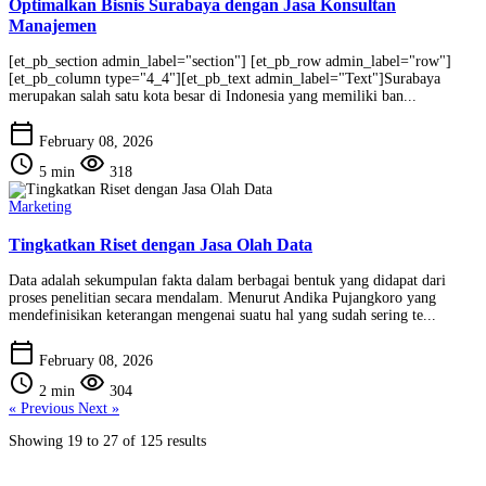
Optimalkan Bisnis Surabaya dengan Jasa Konsultan
Manajemen
[et_pb_section admin_label="section"] [et_pb_row admin_label="row"]
[et_pb_column type="4_4"][et_pb_text admin_label="Text"]Surabaya
merupakan salah satu kota besar di Indonesia yang memiliki ban...
calendar_today
February 08, 2026
schedule
visibility
5 min
318
Marketing
Tingkatkan Riset dengan Jasa Olah Data
Data adalah sekumpulan fakta dalam berbagai bentuk yang didapat dari
proses penelitian secara mendalam. Menurut Andika Pujangkoro yang
mendefinisikan keterangan mengenai suatu hal yang sudah sering te...
calendar_today
February 08, 2026
schedule
visibility
2 min
304
« Previous
Next »
Showing
19
to
27
of
125
results