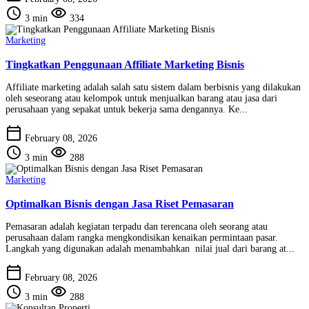
schedule
visibility
3 min
334
Marketing
Tingkatkan Penggunaan Affiliate Marketing Bisnis
Affiliate marketing adalah salah satu sistem dalam berbisnis yang dilakukan
oleh seseorang atau kelompok untuk menjualkan barang atau jasa dari
perusahaan yang sepakat untuk bekerja sama dengannya. Ke...
calendar_today
February 08, 2026
schedule
visibility
3 min
288
Marketing
Optimalkan Bisnis dengan Jasa Riset Pemasaran
Pemasaran adalah kegiatan terpadu dan terencana oleh seorang atau
perusahaan dalam rangka mengkondisikan kenaikan permintaan pasar.
Langkah yang digunakan adalah menambahkan nilai jual dari barang at...
calendar_today
February 08, 2026
schedule
visibility
3 min
288