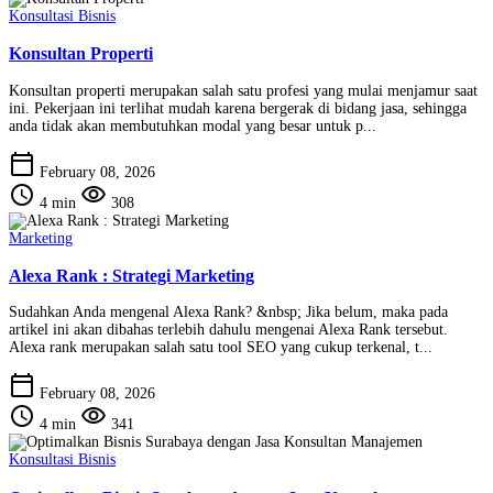
Konsultasi Bisnis
Konsultan Properti
Konsultan properti merupakan salah satu profesi yang mulai menjamur saat
ini. Pekerjaan ini terlihat mudah karena bergerak di bidang jasa, sehingga
anda tidak akan membutuhkan modal yang besar untuk p...
calendar_today
February 08, 2026
schedule
visibility
4 min
308
Marketing
Alexa Rank : Strategi Marketing
Sudahkan Anda mengenal Alexa Rank? &nbsp; Jika belum, maka pada
artikel ini akan dibahas terlebih dahulu mengenai Alexa Rank tersebut.
Alexa rank merupakan salah satu tool SEO yang cukup terkenal, t...
calendar_today
February 08, 2026
schedule
visibility
4 min
341
Konsultasi Bisnis