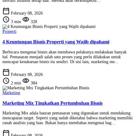
inovatif dituntut setiap saat. Mereka akan berkompetisi...
calendar_today
February 08, 2026
schedule
visibility
3 min
328
Properti
4 Keuntungan Bisnis Properti yang Wajib dipahami
Berbicara mengenai bisnis akan membawa pelakunya melakukan banyak
hal. Pemasaran menjadi salah satu proses yang perlu dilakukan untuk
mencapai kesuksesan bisnis itu sendiri. Di sisi lain, marketing me...
calendar_today
February 08, 2026
schedule
visibility
2 min
384
Marketing
Marketing Mix Tingkatkan Pertumbuhan Bisnis
Marketing Mix adala bauran pemasaran yang digunakan untuk mendukung
mencapaian target. Seperti yang sudah diketahui bahwa marketing memiliki
ranah analisis yang luas. Bukan hanya membahas mengenai bag...
calendar_today
February 08, 2026