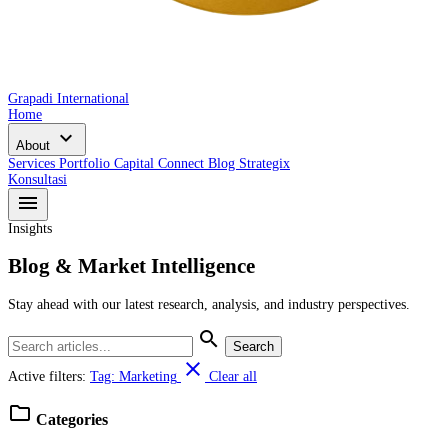
Grapadi International
Home
expand_more
About
Services
Portfolio
Capital Connect
Blog
Strategix
Konsultasi
menu
Insights
Blog & Market Intelligence
Stay ahead with our latest research, analysis, and industry perspectives.
search
Search
close
Active filters:
Tag: Marketing
Clear all
folder
Categories