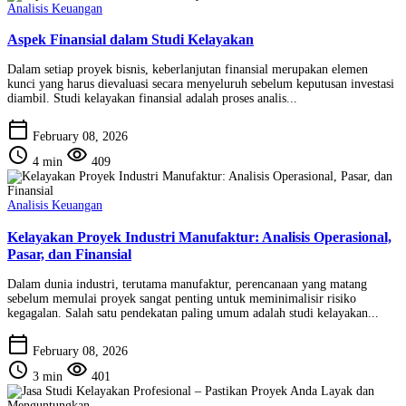
Analisis Keuangan
Aspek Finansial dalam Studi Kelayakan
Dalam setiap proyek bisnis, keberlanjutan finansial merupakan elemen
kunci yang harus dievaluasi secara menyeluruh sebelum keputusan investasi
diambil. Studi kelayakan finansial adalah proses analis...
calendar_today
February 08, 2026
schedule
visibility
4 min
409
Analisis Keuangan
Kelayakan Proyek Industri Manufaktur: Analisis Operasional,
Pasar, dan Finansial
Dalam dunia industri, terutama manufaktur, perencanaan yang matang
sebelum memulai proyek sangat penting untuk meminimalisir risiko
kegagalan. Salah satu pendekatan paling umum adalah studi kelayakan...
calendar_today
February 08, 2026
schedule
visibility
3 min
401