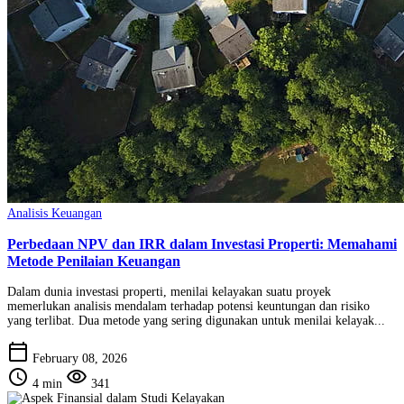
Analisis Keuangan
Perbedaan NPV dan IRR dalam Investasi Properti: Memahami
Metode Penilaian Keuangan
Dalam dunia investasi properti, menilai kelayakan suatu proyek
memerlukan analisis mendalam terhadap potensi keuntungan dan risiko
yang terlibat. Dua metode yang sering digunakan untuk menilai kelayak...
calendar_today
February 08, 2026
schedule
visibility
4 min
341