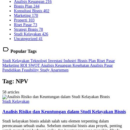
Analisis Keuangan
216
Bisnis Plan
244
Konsultasi Bisnis
402
Marketing
170
Properti
103
Riset Pasar
73
Strategi Bisnis
78
Studi Kelayakan
426
Uncategorized
41
label
Popular Tags
Studi Kelayakan
Teknologi
Investasi
Industri
Bisnis Plan
Riset Pasar
Marketing
ROI
SWOT
Analisis Keuangan
Kesehatan
Analisis Pasar
Pendidikan
Feasibility Study
Apartemen
Tag: NPV
58 articles
Studi Kelayakan
Analisis Risiko dan Keuntungan dalam Studi Kelayakan Bisnis
Studi kelayakan bisnis adalah salah satu elemen terpenting dalam
perencanaan sebuah usaha. Sebelum memulai bisnis atau proyek, penting