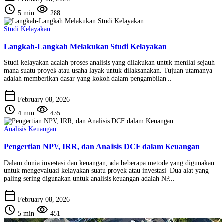
schedule
visibility
5 min
288
Studi Kelayakan
Langkah-Langkah Melakukan Studi Kelayakan
Studi kelayakan adalah proses analisis yang dilakukan untuk menilai sejauh
mana suatu proyek atau usaha layak untuk dilaksanakan. Tujuan utamanya
adalah memberikan dasar yang kokoh dalam pengambilan...
calendar_today
February 08, 2026
schedule
visibility
4 min
435
Analisis Keuangan
Pengertian NPV, IRR, dan Analisis DCF dalam Keuangan
Dalam dunia investasi dan keuangan, ada beberapa metode yang digunakan
untuk mengevaluasi kelayakan suatu proyek atau investasi. Dua alat yang
paling sering digunakan untuk analisis keuangan adalah NP...
calendar_today
February 08, 2026
schedule
visibility
5 min
451