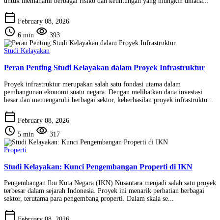
untuk memahami berbagai risiko dan keuntungan yang mungkin dihada...
calendar_today
February 08, 2026
schedule
visibility
6 min
393
Studi Kelayakan
Peran Penting Studi Kelayakan dalam Proyek Infrastruktur
Proyek infrastruktur merupakan salah satu fondasi utama dalam
pembangunan ekonomi suatu negara. Dengan melibatkan dana investasi
besar dan memengaruhi berbagai sektor, keberhasilan proyek infrastruktu...
calendar_today
February 08, 2026
schedule
visibility
5 min
317
Properti
Studi Kelayakan: Kunci Pengembangan Properti di IKN
Pengembangan Ibu Kota Negara (IKN) Nusantara menjadi salah satu proyek
terbesar dalam sejarah Indonesia. Proyek ini menarik perhatian berbagai
sektor, terutama para pengembang properti. Dalam skala se...
calendar_today
February 08, 2026