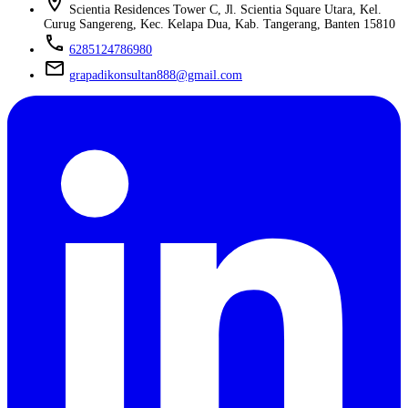
location_on
Scientia Residences Tower C, Jl. Scientia Square Utara, Kel.
Curug Sangereng, Kec. Kelapa Dua, Kab. Tangerang, Banten 15810
phone
6285124786980
mail
grapadikonsultan888@gmail.com