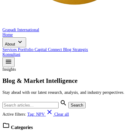
Grapadi International
Home
expand_more
About
Services
Portfolio
Capital Connect
Blog
Strategix
Konsultasi
menu
Insights
Blog & Market Intelligence
Stay ahead with our latest research, analysis, and industry perspectives.
search
Search
close
Active filters:
Tag: NPV
Clear all
folder
Categories