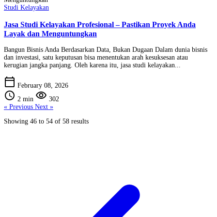
Studi Kelayakan
Jasa Studi Kelayakan Profesional – Pastikan Proyek Anda
Layak dan Menguntungkan
Bangun Bisnis Anda Berdasarkan Data, Bukan Dugaan Dalam dunia bisnis
dan investasi, satu keputusan bisa menentukan arah kesuksesan atau
kerugian jangka panjang. Oleh karena itu, jasa studi kelayakan...
calendar_today
February 08, 2026
schedule
visibility
2 min
302
« Previous
Next »
Showing
46
to
54
of
58
results