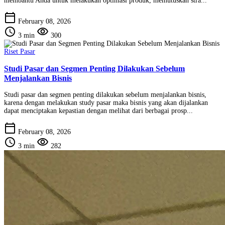
membantu Anda untuk melakukan optimasi produk, memutuskan stra...
calendar_today
February 08, 2026
schedule
visibility
3 min
300
Riset Pasar
Studi Pasar dan Segmen Penting Dilakukan Sebelum
Menjalankan Bisnis
Studi pasar dan segmen penting dilakukan sebelum menjalankan bisnis,
karena dengan melakukan study pasar maka bisnis yang akan dijalankan
dapat menciptakan kepastian dengan melihat dari berbagai prosp...
calendar_today
February 08, 2026
schedule
visibility
3 min
282