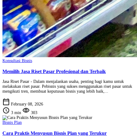
Konsultasi Bisnis
Memilih Jasa Riset Pasar Profesional dan Terbaik
Jasa Riset Pasar - Dalam menjalankan usaha, penting bagi kamu untuk
melakukan riset pasar. Pebisnis yang sukses menggunakan riset pasar untuk
mengikuti tren, membuat keputusan bisnis yang lebih baik,...
calendar_today
February 08, 2026
schedule
visibility
3 min
303
Bisnis Plan
Cara Praktis Menyusun Bisnis Plan yang Terukur