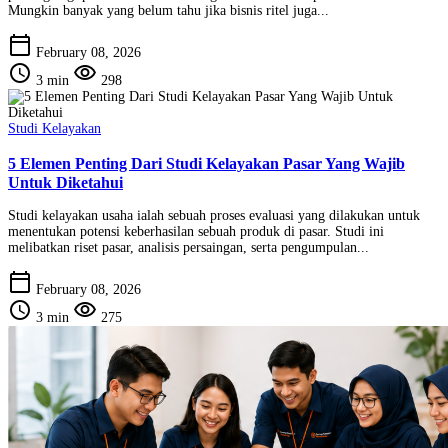
Mungkin banyak yang belum tahu jika bisnis ritel juga...
calendar_today
February 08, 2026
schedule
visibility
3 min
298
Studi Kelayakan
5 Elemen Penting Dari Studi Kelayakan Pasar Yang Wajib
Untuk Diketahui
Studi kelayakan usaha ialah sebuah proses evaluasi yang dilakukan untuk
menentukan potensi keberhasilan sebuah produk di pasar. Studi ini
melibatkan riset pasar, analisis persaingan, serta pengumpulan...
calendar_today
February 08, 2026
schedule
visibility
3 min
275