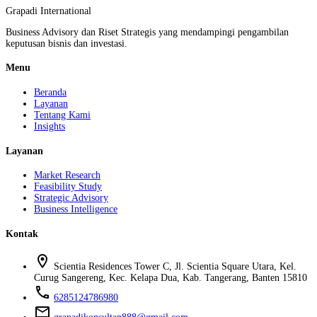
Grapadi International
Business Advisory dan Riset Strategis yang mendampingi pengambilan
keputusan bisnis dan investasi.
Menu
Beranda
Layanan
Tentang Kami
Insights
Layanan
Market Research
Feasibility Study
Strategic Advisory
Business Intelligence
Kontak
location_on
Scientia Residences Tower C, Jl. Scientia Square Utara, Kel.
Curug Sangereng, Kec. Kelapa Dua, Kab. Tangerang, Banten 15810
phone
6285124786980
mail