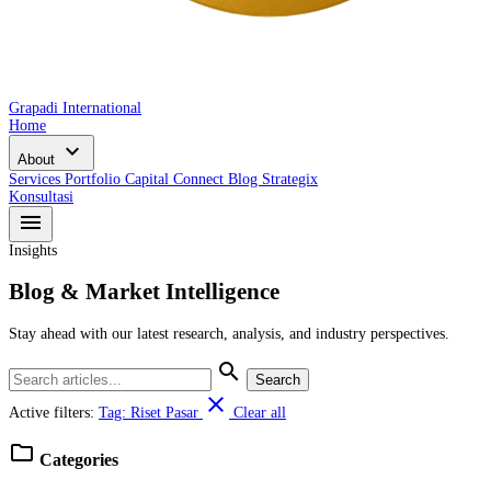
Grapadi International
Home
expand_more
About
Services
Portfolio
Capital Connect
Blog
Strategix
Konsultasi
menu
Insights
Blog & Market Intelligence
Stay ahead with our latest research, analysis, and industry perspectives.
search
Search
close
Active filters:
Tag: Riset Pasar
Clear all
folder
Categories