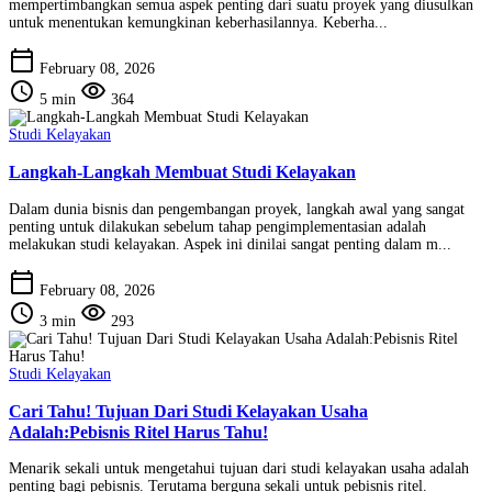
mempertimbangkan semua aspek penting dari suatu proyek yang diusulkan
untuk menentukan kemungkinan keberhasilannya. Keberha...
calendar_today
February 08, 2026
schedule
visibility
5 min
364
Studi Kelayakan
Langkah-Langkah Membuat Studi Kelayakan
Dalam dunia bisnis dan pengembangan proyek, langkah awal yang sangat
penting untuk dilakukan sebelum tahap pengimplementasian adalah
melakukan studi kelayakan. Aspek ini dinilai sangat penting dalam m...
calendar_today
February 08, 2026
schedule
visibility
3 min
293
Studi Kelayakan
Cari Tahu! Tujuan Dari Studi Kelayakan Usaha
Adalah:Pebisnis Ritel Harus Tahu!
Menarik sekali untuk mengetahui tujuan dari studi kelayakan usaha adalah
penting bagi pebisnis. Terutama berguna sekali untuk pebisnis ritel.