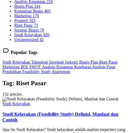
Analisis Keuangan
216
Bisnis Plan
244
Konsultasi Bisnis
405
Marketing
170
Properti
103
Riset Pasar
73
Strategi Bisnis
78
Studi Kelayakan
426
Uncategorized
42
label
Popular Tags
Studi Kelayakan
Teknologi
Investasi
Industri
Bisnis Plan
Riset Pasar
Marketing
ROI
SWOT
Analisis Keuangan
Kesehatan
Analisis Pasar
Pendidikan
Feasibility Study
Apartemen
Tag: Riset Pasar
152 articles
Studi Kelayakan
Studi Kelayakan (Feasibility Study) Definisi, Manfaat dan
Contoh
Apa Itu Studi Kelayakan? Studi kelayakan adalah analisis terperinci yang