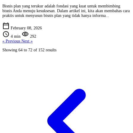
Bisnis plan yang terukur adalah fondasi yang kuat untuk membimbing
bisnis Anda menuju kesuksesan. Dalam artikel ini, kita akan membahas cara
praktis untuk menyusun bisnis plan yang tidak hanya informa...
calendar_today
February 08, 2026
schedule
visibility
4 min
292
« Previous
Next »
Showing
64
to
72
of
152
results