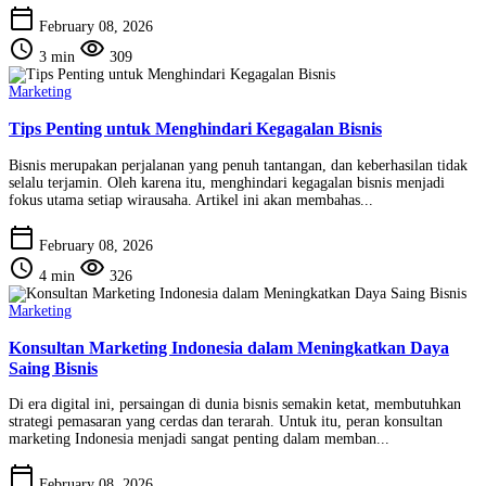
calendar_today
February 08, 2026
schedule
visibility
3 min
309
Marketing
Tips Penting untuk Menghindari Kegagalan Bisnis
Bisnis merupakan perjalanan yang penuh tantangan, dan keberhasilan tidak
selalu terjamin. Oleh karena itu, menghindari kegagalan bisnis menjadi
fokus utama setiap wirausaha. Artikel ini akan membahas...
calendar_today
February 08, 2026
schedule
visibility
4 min
326
Marketing
Konsultan Marketing Indonesia dalam Meningkatkan Daya
Saing Bisnis
Di era digital ini, persaingan di dunia bisnis semakin ketat, membutuhkan
strategi pemasaran yang cerdas dan terarah. Untuk itu, peran konsultan
marketing Indonesia menjadi sangat penting dalam memban...
calendar_today
February 08, 2026