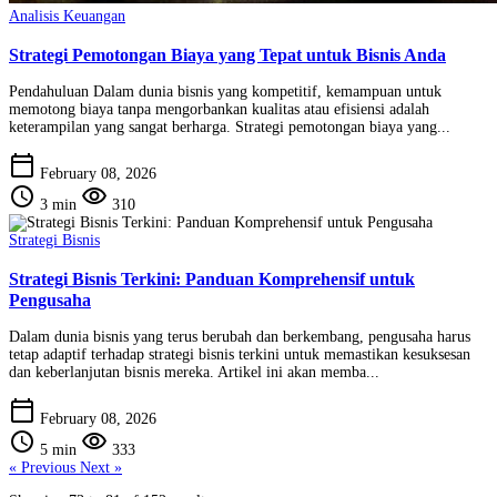
Analisis Keuangan
Strategi Pemotongan Biaya yang Tepat untuk Bisnis Anda
Pendahuluan Dalam dunia bisnis yang kompetitif, kemampuan untuk
memotong biaya tanpa mengorbankan kualitas atau efisiensi adalah
keterampilan yang sangat berharga. Strategi pemotongan biaya yang...
calendar_today
February 08, 2026
schedule
visibility
3 min
310
Strategi Bisnis
Strategi Bisnis Terkini: Panduan Komprehensif untuk
Pengusaha
Dalam dunia bisnis yang terus berubah dan berkembang, pengusaha harus
tetap adaptif terhadap strategi bisnis terkini untuk memastikan kesuksesan
dan keberlanjutan bisnis mereka. Artikel ini akan memba...
calendar_today
February 08, 2026
schedule
visibility
5 min
333
« Previous
Next »