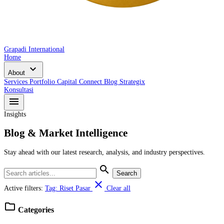
Grapadi International
Home
expand_more
About
Services
Portfolio
Capital Connect
Blog
Strategix
Konsultasi
menu
Insights
Blog & Market Intelligence
Stay ahead with our latest research, analysis, and industry perspectives.
search
Search
close
Active filters:
Tag: Riset Pasar
Clear all
folder
Categories