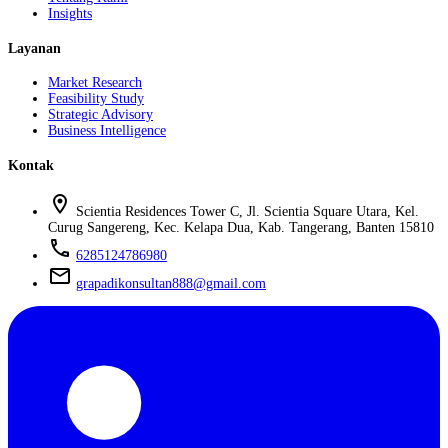
Insights
Layanan
Market Research
Feasibility Study
Strategic Advisory
Business Intelligence
Kontak
location_on
Scientia Residences Tower C, Jl. Scientia Square Utara, Kel.
Curug Sangereng, Kec. Kelapa Dua, Kab. Tangerang, Banten 15810
phone
6285124786980
mail
grapadikonsultan888@gmail.com