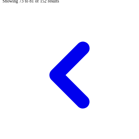
Showing
73
to
81
of
152
results