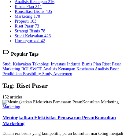
Analisis Keuangan
216
Bisnis Plan
244
Konsultasi Bisnis
405
Marketing
170
Properti
103
Riset Pasar
73
Strategi Bisnis
78
Studi Kelayakan
426
Uncategorized
42
label
Popular Tags
Studi Kelayakan
Teknologi
Investasi
Industri
Bisnis Plan
Riset Pasar
Marketing
ROI
SWOT
Analisis Keuangan
Kesehatan
Analisis Pasar
Pendidikan
Feasibility Study
Apartemen
Tag: Riset Pasar
152 articles
Marketing
Meningkatkan Efektivitas Pemasaran PeranKonsultan
Marketing
Dalam era bisnis yang kompetitif, peran konsultan marketing menjadi