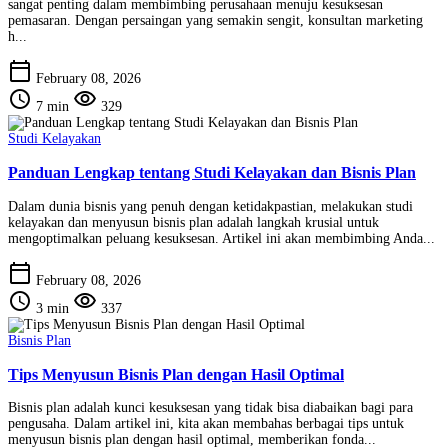
sangat penting dalam membimbing perusahaan menuju kesuksesan
pemasaran. Dengan persaingan yang semakin sengit, konsultan marketing
h...
calendar_today
February 08, 2026
schedule
visibility
7 min
329
Studi Kelayakan
Panduan Lengkap tentang Studi Kelayakan dan Bisnis Plan
Dalam dunia bisnis yang penuh dengan ketidakpastian, melakukan studi
kelayakan dan menyusun bisnis plan adalah langkah krusial untuk
mengoptimalkan peluang kesuksesan. Artikel ini akan membimbing Anda...
calendar_today
February 08, 2026
schedule
visibility
3 min
337
Bisnis Plan
Tips Menyusun Bisnis Plan dengan Hasil Optimal
Bisnis plan adalah kunci kesuksesan yang tidak bisa diabaikan bagi para
pengusaha. Dalam artikel ini, kita akan membahas berbagai tips untuk
menyusun bisnis plan dengan hasil optimal, memberikan fonda...