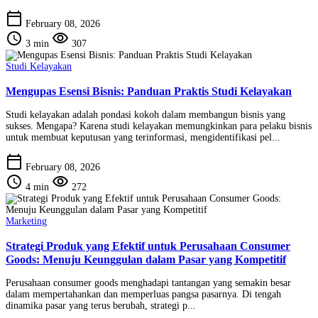
calendar_today
February 08, 2026
schedule
visibility
3 min
307
Studi Kelayakan
Mengupas Esensi Bisnis: Panduan Praktis Studi Kelayakan
Studi kelayakan adalah pondasi kokoh dalam membangun bisnis yang
sukses. Mengapa? Karena studi kelayakan memungkinkan para pelaku bisnis
untuk membuat keputusan yang terinformasi, mengidentifikasi pel...
calendar_today
February 08, 2026
schedule
visibility
4 min
272
Marketing
Strategi Produk yang Efektif untuk Perusahaan Consumer
Goods: Menuju Keunggulan dalam Pasar yang Kompetitif
Perusahaan consumer goods menghadapi tantangan yang semakin besar
dalam mempertahankan dan memperluas pangsa pasarnya. Di tengah
dinamika pasar yang terus berubah, strategi p...