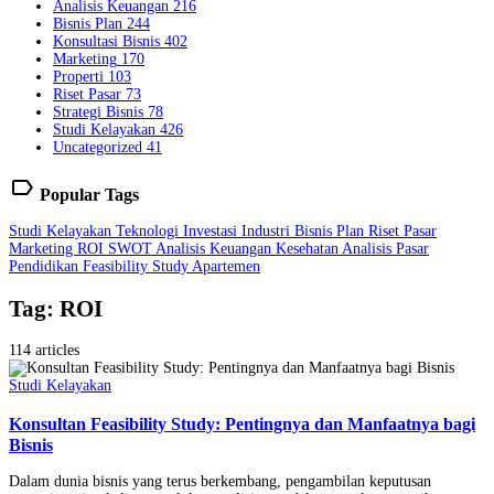
Analisis Keuangan
216
Bisnis Plan
244
Konsultasi Bisnis
402
Marketing
170
Properti
103
Riset Pasar
73
Strategi Bisnis
78
Studi Kelayakan
426
Uncategorized
41
label
Popular Tags
Studi Kelayakan
Teknologi
Investasi
Industri
Bisnis Plan
Riset Pasar
Marketing
ROI
SWOT
Analisis Keuangan
Kesehatan
Analisis Pasar
Pendidikan
Feasibility Study
Apartemen
Tag: ROI
114 articles
Studi Kelayakan
Konsultan Feasibility Study: Pentingnya dan Manfaatnya bagi
Bisnis
Dalam dunia bisnis yang terus berkembang, pengambilan keputusan