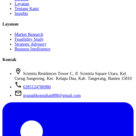
Layanan
Tentang Kami
Insights
Layanan
Market Research
Feasibility Study
Strategic Advisory
Business Intelligence
Kontak
location_on
Scientia Residences Tower C, Jl. Scientia Square Utara, Kel.
Curug Sangereng, Kec. Kelapa Dua, Kab. Tangerang, Banten 15810
phone
6285124786980
mail
grapadikonsultan888@gmail.com