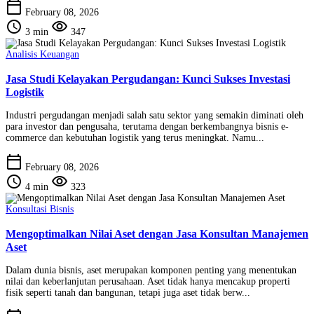
calendar_today
February 08, 2026
schedule
visibility
3 min
347
Analisis Keuangan
Jasa Studi Kelayakan Pergudangan: Kunci Sukses Investasi
Logistik
Industri pergudangan menjadi salah satu sektor yang semakin diminati oleh
para investor dan pengusaha, terutama dengan berkembangnya bisnis e-
commerce dan kebutuhan logistik yang terus meningkat. Namu...
calendar_today
February 08, 2026
schedule
visibility
4 min
323
Konsultasi Bisnis
Mengoptimalkan Nilai Aset dengan Jasa Konsultan Manajemen
Aset
Dalam dunia bisnis, aset merupakan komponen penting yang menentukan
nilai dan keberlanjutan perusahaan. Aset tidak hanya mencakup properti
fisik seperti tanah dan bangunan, tetapi juga aset tidak berw...