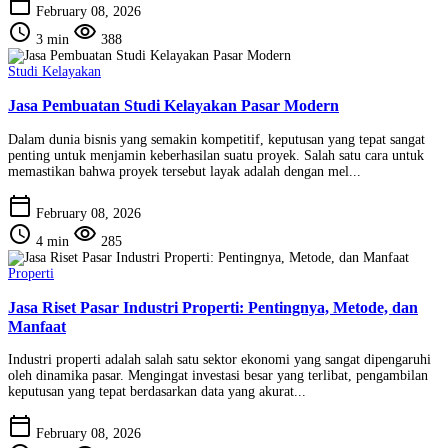
calendar_today
February 08, 2026
schedule
visibility
3 min
388
Studi Kelayakan
Jasa Pembuatan Studi Kelayakan Pasar Modern
Dalam dunia bisnis yang semakin kompetitif, keputusan yang tepat sangat
penting untuk menjamin keberhasilan suatu proyek. Salah satu cara untuk
memastikan bahwa proyek tersebut layak adalah dengan mel...
calendar_today
February 08, 2026
schedule
visibility
4 min
285
Properti
Jasa Riset Pasar Industri Properti: Pentingnya, Metode, dan
Manfaat
Industri properti adalah salah satu sektor ekonomi yang sangat dipengaruhi
oleh dinamika pasar. Mengingat investasi besar yang terlibat, pengambilan
keputusan yang tepat berdasarkan data yang akurat...
calendar_today
February 08, 2026