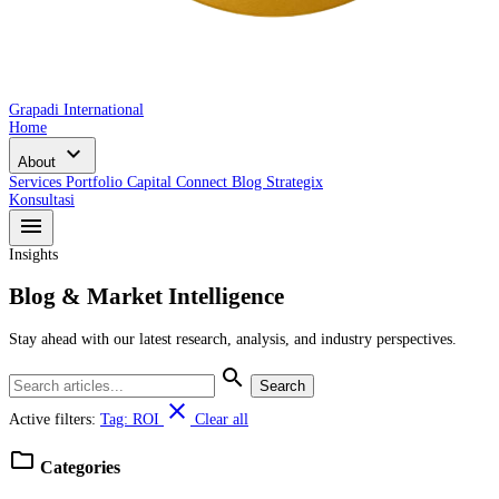
Grapadi International
Home
expand_more
About
Services
Portfolio
Capital Connect
Blog
Strategix
Konsultasi
menu
Insights
Blog & Market Intelligence
Stay ahead with our latest research, analysis, and industry perspectives.
search
Search
close
Active filters:
Tag: ROI
Clear all
folder
Categories