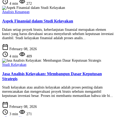
schedule
visibility
4 min
272
Analisis Keuangan
Aspek Finansial dalam Studi Kelayakan
Dalam setiap proyek bisnis, keberlanjutan finansial merupakan elemen
kunci yang harus dievaluasi secara menyeluruh sebelum keputusan investasi
diambil. Studi kelayakan finansial adalah proses analis...
calendar_today
February 08, 2026
schedule
visibility
4 min
409
Studi Kelayakan
Jasa Analisis Kelayakan: Membangun Dasar Keputusan
Strategis
Studi kelayakan atau analisis kelayakan adalah proses penting dalam
merencanakan dan mengevaluasi proyek bisnis sebelum mengambil
keputusan investasi besar. Proses ini membantu memastikan bahwa ide bi...
calendar_today
February 08, 2026
schedule
visibility
3 min
271