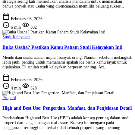
strategis sering kali memerlukan analisis mendalam untuk memastikan
bahwa proyek atau usaha yang direncanakan memiliki peluang sukses...
calendar_today
February 08, 2026
schedule
visibility
6 min
302
Studi Kelayakan
Buka Usaha? Pastikan Kamu Paham Studi Kelayakan Ini!
Mendirikan usaha adalah impian banyak orang. Namun, sebelum melangkah
lebih jauh, penting untuk memahami apakah ide bisnis kamu layak untuk
dijalankan. Di sinilah studi kelayakan berperan penting. Art...
calendar_today
February 08, 2026
schedule
visibility
4 min
328
Properti
High and Best Use: Pengertian, Manfaat, dan Penjelasan Detail
Pendahuluan High and Best Use (HBU) adalah konsep penting dalam studi
properti dan pengembangan real estate. Konsep ini mengacu pada
penggunaan tertinggi dan terbaik dari sebuah properti, yang memung...