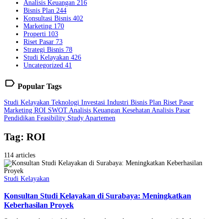
Analisis Keuangan
216
Bisnis Plan
244
Konsultasi Bisnis
402
Marketing
170
Properti
103
Riset Pasar
73
Strategi Bisnis
78
Studi Kelayakan
426
Uncategorized
41
label
Popular Tags
Studi Kelayakan
Teknologi
Investasi
Industri
Bisnis Plan
Riset Pasar
Marketing
ROI
SWOT
Analisis Keuangan
Kesehatan
Analisis Pasar
Pendidikan
Feasibility Study
Apartemen
Tag: ROI
114 articles
Studi Kelayakan
Konsultan Studi Kelayakan di Surabaya: Meningkatkan
Keberhasilan Proyek