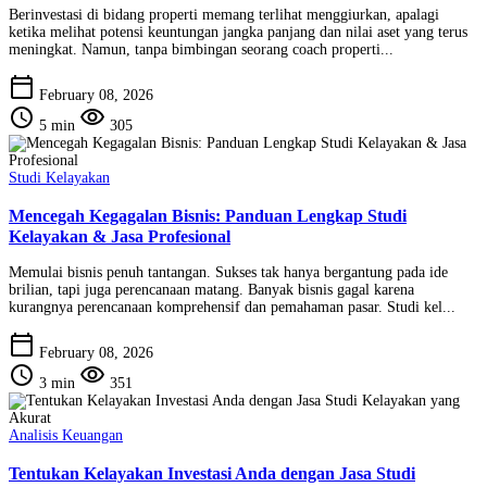
Berinvestasi di bidang properti memang terlihat menggiurkan, apalagi
ketika melihat potensi keuntungan jangka panjang dan nilai aset yang terus
meningkat. Namun, tanpa bimbingan seorang coach properti...
calendar_today
February 08, 2026
schedule
visibility
5 min
305
Studi Kelayakan
Mencegah Kegagalan Bisnis: Panduan Lengkap Studi
Kelayakan & Jasa Profesional
Memulai bisnis penuh tantangan. Sukses tak hanya bergantung pada ide
brilian, tapi juga perencanaan matang. Banyak bisnis gagal karena
kurangnya perencanaan komprehensif dan pemahaman pasar. Studi kel...
calendar_today
February 08, 2026
schedule
visibility
3 min
351
Analisis Keuangan
Tentukan Kelayakan Investasi Anda dengan Jasa Studi