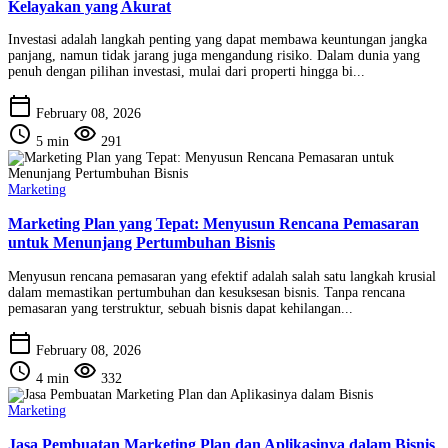
Kelayakan yang Akurat
Investasi adalah langkah penting yang dapat membawa keuntungan jangka
panjang, namun tidak jarang juga mengandung risiko. Dalam dunia yang
penuh dengan pilihan investasi, mulai dari properti hingga bi...
calendar_today
February 08, 2026
schedule
visibility
5 min
291
Marketing
Marketing Plan yang Tepat: Menyusun Rencana Pemasaran
untuk Menunjang Pertumbuhan Bisnis
Menyusun rencana pemasaran yang efektif adalah salah satu langkah krusial
dalam memastikan pertumbuhan dan kesuksesan bisnis. Tanpa rencana
pemasaran yang terstruktur, sebuah bisnis dapat kehilangan...
calendar_today
February 08, 2026
schedule
visibility
4 min
332
Marketing
Jasa Pembuatan Marketing Plan dan Aplikasinya dalam Bisnis