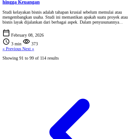
hingga Keuangan
Studi kelayakan bisnis adalah tahapan krusial sebelum memulai atau
mengembangkan usaha. Studi ini memastikan apakah suatu proyek atau
bisnis layak dijalankan dari berbagai aspek. Dalam penyusunannya...
calendar_today
February 08, 2026
schedule
visibility
3 min
373
« Previous
Next »
Showing
91
to
99
of
114
results