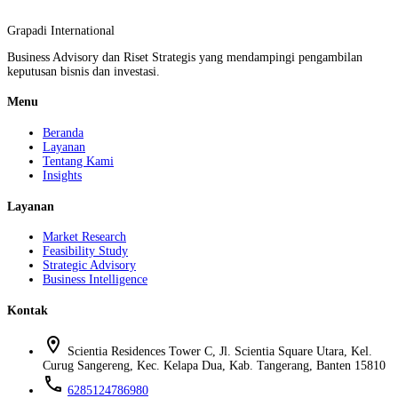
Grapadi International
Business Advisory dan Riset Strategis yang mendampingi pengambilan
keputusan bisnis dan investasi.
Menu
Beranda
Layanan
Tentang Kami
Insights
Layanan
Market Research
Feasibility Study
Strategic Advisory
Business Intelligence
Kontak
location_on
Scientia Residences Tower C, Jl. Scientia Square Utara, Kel.
Curug Sangereng, Kec. Kelapa Dua, Kab. Tangerang, Banten 15810
phone
6285124786980