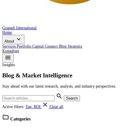
Grapadi International
Home
expand_more
About
Services
Portfolio
Capital Connect
Blog
Strategix
Konsultasi
menu
Insights
Blog & Market Intelligence
Stay ahead with our latest research, analysis, and industry perspectives.
search
Search
close
Active filters:
Tag: ROI
Clear all
folder
Categories