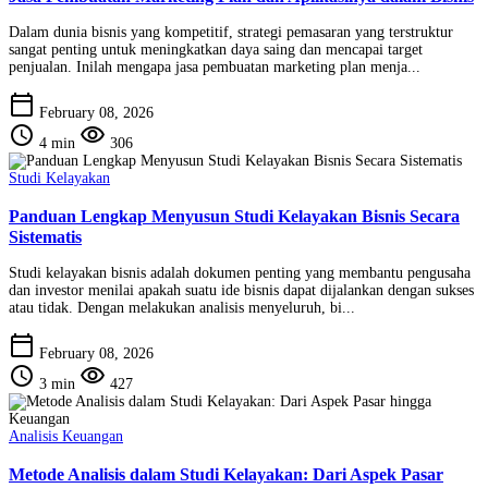
Dalam dunia bisnis yang kompetitif, strategi pemasaran yang terstruktur
sangat penting untuk meningkatkan daya saing dan mencapai target
penjualan. Inilah mengapa jasa pembuatan marketing plan menja...
calendar_today
February 08, 2026
schedule
visibility
4 min
306
Studi Kelayakan
Panduan Lengkap Menyusun Studi Kelayakan Bisnis Secara
Sistematis
Studi kelayakan bisnis adalah dokumen penting yang membantu pengusaha
dan investor menilai apakah suatu ide bisnis dapat dijalankan dengan sukses
atau tidak. Dengan melakukan analisis menyeluruh, bi...
calendar_today
February 08, 2026
schedule
visibility
3 min
427
Analisis Keuangan
Metode Analisis dalam Studi Kelayakan: Dari Aspek Pasar