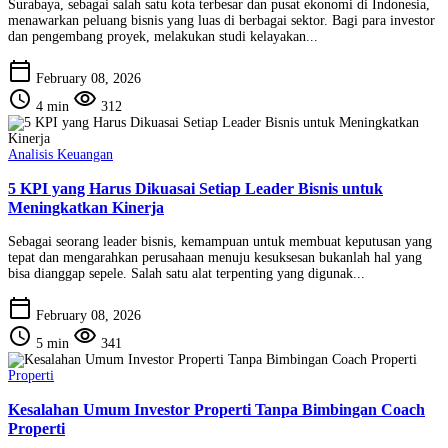
Surabaya, sebagai salah satu kota terbesar dan pusat ekonomi di Indonesia,
menawarkan peluang bisnis yang luas di berbagai sektor. Bagi para investor
dan pengembang proyek, melakukan studi kelayakan...
calendar_today
February 08, 2026
schedule
visibility
4 min
312
Analisis Keuangan
5 KPI yang Harus Dikuasai Setiap Leader Bisnis untuk
Meningkatkan Kinerja
Sebagai seorang leader bisnis, kemampuan untuk membuat keputusan yang
tepat dan mengarahkan perusahaan menuju kesuksesan bukanlah hal yang
bisa dianggap sepele. Salah satu alat terpenting yang digunak...
calendar_today
February 08, 2026
schedule
visibility
5 min
341
Properti
Kesalahan Umum Investor Properti Tanpa Bimbingan Coach
Properti