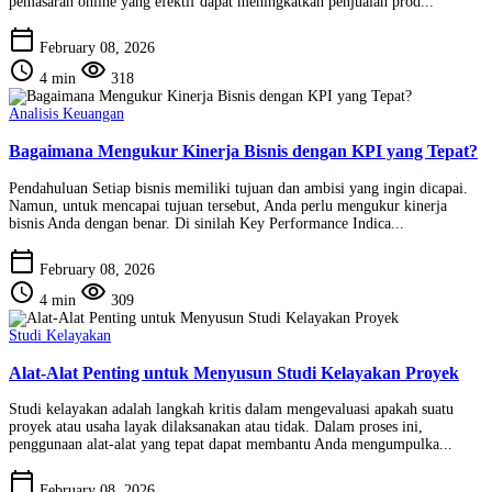
pemasaran online yang efektif dapat meningkatkan penjualan prod...
calendar_today
February 08, 2026
schedule
visibility
4 min
318
Analisis Keuangan
Bagaimana Mengukur Kinerja Bisnis dengan KPI yang Tepat?
Pendahuluan Setiap bisnis memiliki tujuan dan ambisi yang ingin dicapai.
Namun, untuk mencapai tujuan tersebut, Anda perlu mengukur kinerja
bisnis Anda dengan benar. Di sinilah Key Performance Indica...
calendar_today
February 08, 2026
schedule
visibility
4 min
309
Studi Kelayakan
Alat-Alat Penting untuk Menyusun Studi Kelayakan Proyek
Studi kelayakan adalah langkah kritis dalam mengevaluasi apakah suatu
proyek atau usaha layak dilaksanakan atau tidak. Dalam proses ini,
penggunaan alat-alat yang tepat dapat membantu Anda mengumpulka...
calendar_today
February 08, 2026