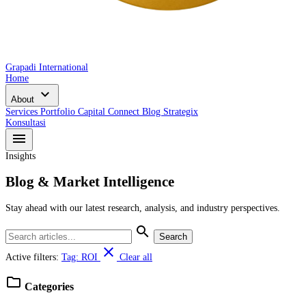
Grapadi International
Home
expand_more
About
Services
Portfolio
Capital Connect
Blog
Strategix
Konsultasi
menu
Insights
Blog & Market Intelligence
Stay ahead with our latest research, analysis, and industry perspectives.
search
Search
close
Active filters:
Tag: ROI
Clear all
folder
Categories