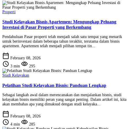
Properti
Studi Kelayakan Bisnis Apartemen: Mengungkap Peluang
Investasi di Pasar Properti yang Berkembang
Pendahuluan Pasar properti telah menjadi salah satu tempat yang menarik
untuk berinvestasi dalam beberapa tahun terakhir, terutama dalam bisnis
apartemen. Apartemen telah menjadi pilihan tempat tin...
calendar_today
February 08, 2026
schedule
visibility
3 min
295
Studi Kelayakan
Pelatihan Studi Kelayakan Bisnis: Panduan Lengkap
Sebagai langkah awal dalam merencanakan dan menjalankan bisnis, studi
kelayakan bisnis memiliki peran yang sangat penting. Dalam artikel ini, kita
akan membahas apa yang dimaksud dengan studi kelayaka...
calendar_today
February 08, 2026
schedule
visibility
4 min
285