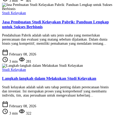
3 min
401
Studi Kelayakan
Jasa Pembuatan Studi Kelayakan Pabrik: Panduan Lengkap
untuk Sukses Berbisnis
Pendahuluan Pabrik adalah salah satu jenis usaha yang memerlukan
perencanaan dan evaluasi yang matang sebelum dijalankan. Dalam dunia
bisnis yang kompetitif, memiliki pemahaman yang mendalam tentang...
calendar_today
February 08, 2026
schedule
visibility
3 min
281
Studi Kelayakan
Langkah-langkah dalam Melakukan Studi Kelayakan
Studi kelayakan adalah salah satu tahap penting dalam perencanaan bisnis
dan investasi. Ini merupakan proses yang komprehensif yang membantu
individu, tim, atau perusahaan untuk mengevaluasi keberlanj...
calendar_today
February 08, 2026
schedule
visibility
3 min
322