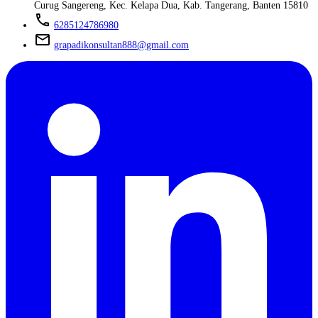
Curug Sangereng, Kec. Kelapa Dua, Kab. Tangerang, Banten 15810
phone
6285124786980
mail
grapadikonsultan888@gmail.com