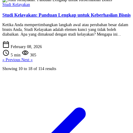
Studi Kelayakan
Studi Kelayakan: Panduan Lengkap untuk Keberhasilan Bisnis
Ketika Anda mempertimbangkan langkah awal atau perubahan besar dalam
bisnis Anda, Studi Kelayakan adalah elemen kunci yang tidak boleh
diabaikan. Apa yang dimaksud dengan studi kelayakan? Mengapa ini...
calendar_today
February 08, 2026
schedule
visibility
5 min
305
« Previous
Next »
Showing
10
to
18
of
114
results