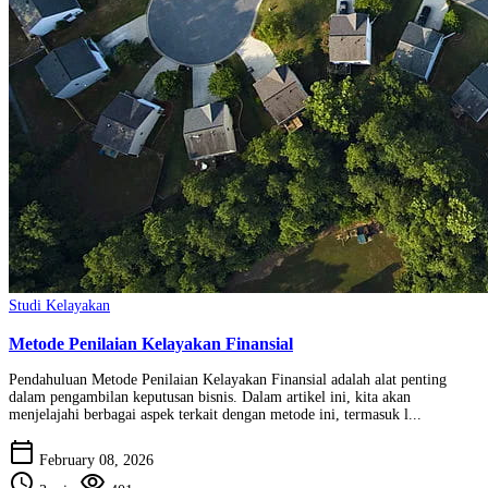
Studi Kelayakan
Metode Penilaian Kelayakan Finansial
Pendahuluan Metode Penilaian Kelayakan Finansial adalah alat penting
dalam pengambilan keputusan bisnis. Dalam artikel ini, kita akan
menjelajahi berbagai aspek terkait dengan metode ini, termasuk l...
calendar_today
February 08, 2026
schedule
visibility