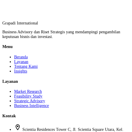
Grapadi International
Business Advisory dan Riset Strategis yang mendampingi pengambilan
keputusan bisnis dan investasi.
Menu
Beranda
Layanan
Tentang Kami
Insights
Layanan
Market Research
Feasibility Study
Strategic Advisory
Business Intelligence
Kontak
location_on
Scientia Residences Tower C, Jl. Scientia Square Utara, Kel.