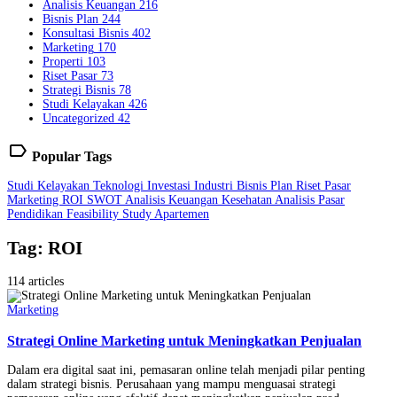
Analisis Keuangan
216
Bisnis Plan
244
Konsultasi Bisnis
402
Marketing
170
Properti
103
Riset Pasar
73
Strategi Bisnis
78
Studi Kelayakan
426
Uncategorized
42
label
Popular Tags
Studi Kelayakan
Teknologi
Investasi
Industri
Bisnis Plan
Riset Pasar
Marketing
ROI
SWOT
Analisis Keuangan
Kesehatan
Analisis Pasar
Pendidikan
Feasibility Study
Apartemen
Tag: ROI
114 articles
Marketing
Strategi Online Marketing untuk Meningkatkan Penjualan
Dalam era digital saat ini, pemasaran online telah menjadi pilar penting
dalam strategi bisnis. Perusahaan yang mampu menguasai strategi