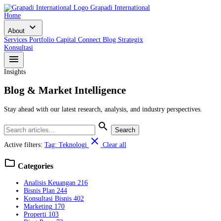
Grapadi International
Home
expand_more
About
Services
Portfolio
Capital Connect
Blog
Strategix
Konsultasi
menu
Insights
Blog & Market Intelligence
Stay ahead with our latest research, analysis, and industry perspectives.
search
Search
close
Active filters:
Tag: Teknologi
Clear all
folder
Categories
Analisis Keuangan
216
Bisnis Plan
244
Konsultasi Bisnis
402
Marketing
170
Properti
103