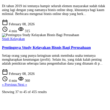
Di tahun 2019 ini tentunya hampir seluruh elemen masyarakat sudah tidak
asing lagi dengan yang namanya bisnis online shop, khususnya bagi kaum
milenial. Berbicara mengenai bisnis online shop yang berk...
calendar_today
February 08, 2026
schedule
visibility
4 min
315
Studi Kelayakan
Pentingnya Study Kelayakan Bisnis Bagi Perusahaan
Setiap orang yang punya keinginan untuk membuka usaha tentunya
mengharapkan keuntungan (profit). Selain itu, yang tidak kalah penting
adalah pemikiran seberapa lama pengembalian dana yang ditanam di p...
calendar_today
February 08, 2026
schedule
visibility
4 min
360
« Previous
Next »
Showing
37
to
45
of
455
results