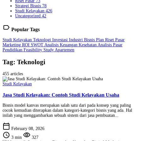
Riset Pasar
73
Strategi Bisnis
78
Studi Kelayakan
426
Uncategorized
42
label
Popular Tags
Studi Kelayakan
Teknologi
Investasi
Industri
Bisnis Plan
Riset Pasar
Marketing
ROI
SWOT
Analisis Keuangan
Kesehatan
Analisis Pasar
Pendidikan
Feasibility Study
Apartemen
Tag: Teknologi
455 articles
Studi Kelayakan
Jasa Studi Kelayakan: Contoh Studi Kelayakan Usaha
Bisnis model kanvas merupakan salah satu dari pada konsep yang paling
cocok kemudian diterapkan dalam kategori-kategori bisnis yang ada. Hal
inilah yang menggambarkan sebuah sistem dari jasa pembuatan...
calendar_today
February 08, 2026
schedule
visibility
3 min
327