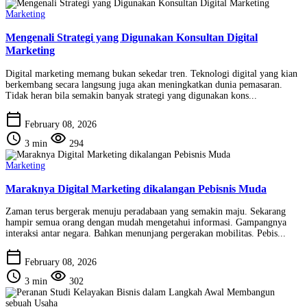
Marketing
Mengenali Strategi yang Digunakan Konsultan Digital
Marketing
Digital marketing memang bukan sekedar tren. Teknologi digital yang kian
berkembang secara langsung juga akan meningkatkan dunia pemasaran.
Tidak heran bila semakin banyak strategi yang digunakan kons...
calendar_today
February 08, 2026
schedule
visibility
3 min
294
Marketing
Maraknya Digital Marketing dikalangan Pebisnis Muda
Zaman terus bergerak menuju peradabaan yang semakin maju. Sekarang
hampir semua orang dengan mudah mengetahui informasi. Gampangnya
interaksi antar negara. Bahkan menunjang pergerakan mobilitas. Pebis...
calendar_today
February 08, 2026
schedule
visibility
3 min
302