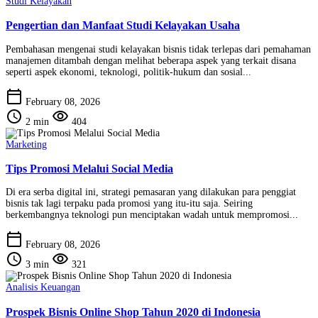
Studi Kelayakan
Pengertian dan Manfaat Studi Kelayakan Usaha
Pembahasan mengenai studi kelayakan bisnis tidak terlepas dari pemahaman
manajemen ditambah dengan melihat beberapa aspek yang terkait disana
seperti aspek ekonomi, teknologi, politik-hukum dan sosial...
calendar_today
February 08, 2026
schedule
visibility
2 min
404
Marketing
Tips Promosi Melalui Social Media
Di era serba digital ini, strategi pemasaran yang dilakukan para penggiat
bisnis tak lagi terpaku pada promosi yang itu-itu saja. Seiring
berkembangnya teknologi pun menciptakan wadah untuk mempromosi...
calendar_today
February 08, 2026
schedule
visibility
3 min
321
Analisis Keuangan
Prospek Bisnis Online Shop Tahun 2020 di Indonesia