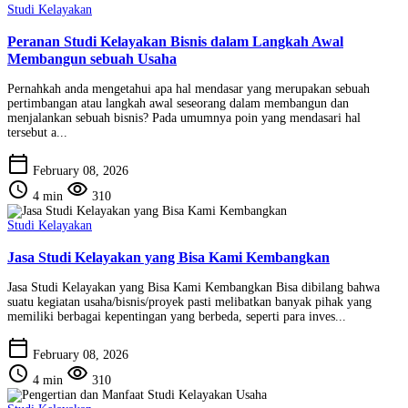
Studi Kelayakan
Peranan Studi Kelayakan Bisnis dalam Langkah Awal
Membangun sebuah Usaha
Pernahkah anda mengetahui apa hal mendasar yang merupakan sebuah
pertimbangan atau langkah awal seseorang dalam membangun dan
menjalankan sebuah bisnis? Pada umumnya poin yang mendasari hal
tersebut a...
calendar_today
February 08, 2026
schedule
visibility
4 min
310
Studi Kelayakan
Jasa Studi Kelayakan yang Bisa Kami Kembangkan
Jasa Studi Kelayakan yang Bisa Kami Kembangkan Bisa dibilang bahwa
suatu kegiatan usaha/bisnis/proyek pasti melibatkan banyak pihak yang
memiliki berbagai kepentingan yang berbeda, seperti para inves...
calendar_today
February 08, 2026
schedule
visibility
4 min
310