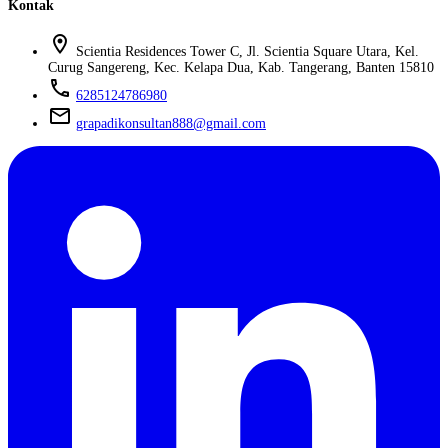
Kontak
location_on
Scientia Residences Tower C, Jl. Scientia Square Utara, Kel.
Curug Sangereng, Kec. Kelapa Dua, Kab. Tangerang, Banten 15810
phone
6285124786980
mail
grapadikonsultan888@gmail.com