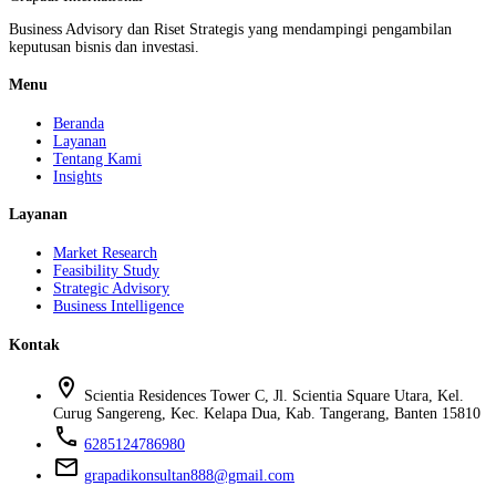
Business Advisory dan Riset Strategis yang mendampingi pengambilan
keputusan bisnis dan investasi.
Menu
Beranda
Layanan
Tentang Kami
Insights
Layanan
Market Research
Feasibility Study
Strategic Advisory
Business Intelligence
Kontak
location_on
Scientia Residences Tower C, Jl. Scientia Square Utara, Kel.
Curug Sangereng, Kec. Kelapa Dua, Kab. Tangerang, Banten 15810
phone
6285124786980
mail
grapadikonsultan888@gmail.com