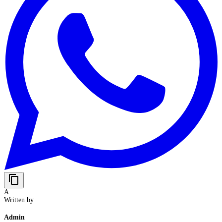
content_copy
A
Written by
Admin