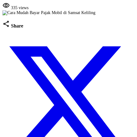
visibility
335 views
share
Share