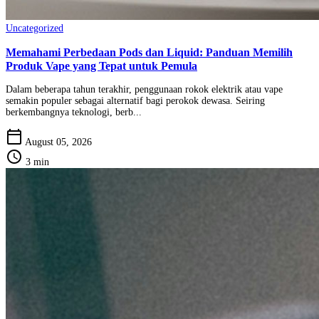
Uncategorized
Memahami Perbedaan Pods dan Liquid: Panduan Memilih
Produk Vape yang Tepat untuk Pemula
Dalam beberapa tahun terakhir, penggunaan rokok elektrik atau vape
semakin populer sebagai alternatif bagi perokok dewasa. Seiring
berkembangnya teknologi, berb...
calendar_today
August 05, 2026
schedule
3 min