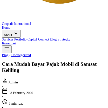
Grapadi International
Home
expand_more
About
Services
Portfolio
Capital Connect
Blog
Strategix
Konsultasi
menu
Blog
/
Uncategorized
Cara Mudah Bayar Pajak Mobil di Samsat
Keliling
person
Admin
•
calendar_today
08 February 2026
•
schedule
3 min read
•