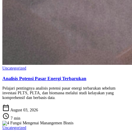
Uncategorized
Analisis Potensi Pasar Energi Terbarukan
Pelajari pentingnya analisis potensi pasar energi terbarukan sebelum
investasi PLTS, PLTA, dan biomassa melalui studi kelayakan yang
komprehensif dan berbasis data.
calendar_today
August 03, 2026
schedule
7 min
Uncategorized