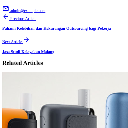
email
admin@example.com
arrow_back
Previous Article
Pahami Kelebihan dan Kekurangan Outsourcing bagi Pekerja
arrow_forward
Next Article
Jasa Studi Kelayakan Malang
Related Articles