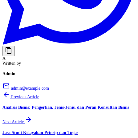
content_copy
A
Written by
Admin
email
admin@example.com
arrow_back
Previous Article
Analisis Bisnis: Pengertian, Jenis-Jenis, dan Peran Konsultan Bisnis
arrow_forward
Next Article
Jasa Studi Kelayakan Prinsip dan Tugas