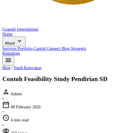
Grapadi International
Home
expand_more
About
Services
Portfolio
Capital Connect
Blog
Strategix
Konsultasi
menu
Blog
/
Studi Kelayakan
Contoh Feasibility Study Pendirian SD
person
Admin
•
calendar_today
08 February 2026
•
schedule
4 min read
•
visibility