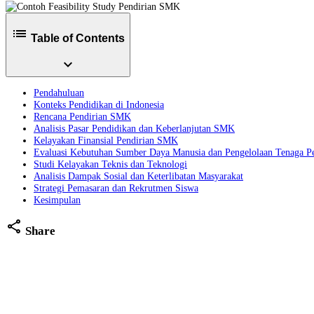
list
Table of Contents
expand_more
Pendahuluan
Konteks Pendidikan di Indonesia
Rencana Pendirian SMK
Analisis Pasar Pendidikan dan Keberlanjutan SMK
Kelayakan Finansial Pendirian SMK
Evaluasi Kebutuhan Sumber Daya Manusia dan Pengelolaan Tenaga P
Studi Kelayakan Teknis dan Teknologi
Analisis Dampak Sosial dan Keterlibatan Masyarakat
Strategi Pemasaran dan Rekrutmen Siswa
Kesimpulan
share
Share