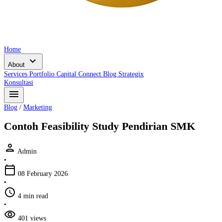
Home
expand_more
About
Services
Portfolio
Capital Connect
Blog
Strategix
Konsultasi
menu
Blog
/
Marketing
Contoh Feasibility Study Pendirian SMK
person
Admin
•
calendar_today
08 February 2026
•
schedule
4 min read
•
visibility
401 views