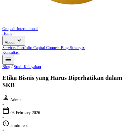
Grapadi International
Home
expand_more
About
Services
Portfolio
Capital Connect
Blog
Strategix
Konsultasi
menu
Blog
/
Studi Kelayakan
Etika Bisnis yang Harus Diperhatikan dalam
SKB
person
Admin
•
calendar_today
08 February 2026
•
schedule
3 min read
•