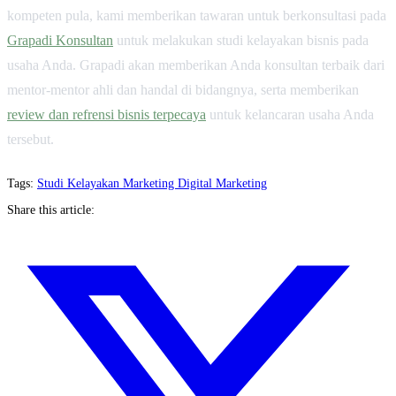
kompeten pula, kami memberikan tawaran untuk berkonsultasi pada
Grapadi Konsultan
untuk melakukan studi kelayakan bisnis pada
usaha Anda. Grapadi akan memberikan Anda konsultan terbaik dari
mentor-mentor ahli dan handal di bidangnya, serta memberikan
review dan refrensi bisnis terpecaya
untuk kelancaran usaha Anda
tersebut.
jasa studi kelayakan
jasa pembuatan studi kelayakan
jasa
konsultan digital marketing
pelatihan bisnis online
Tags:
Studi Kelayakan
Marketing
Digital Marketing
Share this article: