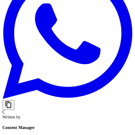
content_copy
C
Written by
Content Manager