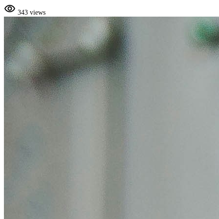
visibility
343 views