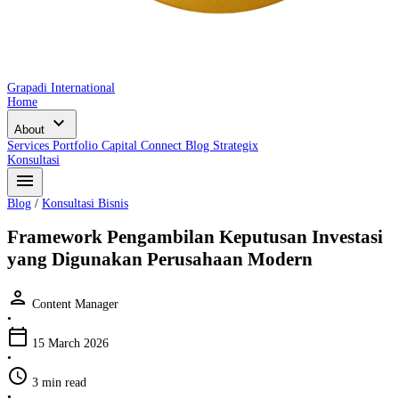
Grapadi International
Home
expand_more
About
Services
Portfolio
Capital Connect
Blog
Strategix
Konsultasi
menu
Blog
/
Konsultasi Bisnis
Framework Pengambilan Keputusan Investasi
yang Digunakan Perusahaan Modern
person
Content Manager
•
calendar_today
15 March 2026
•
schedule
3 min read
•