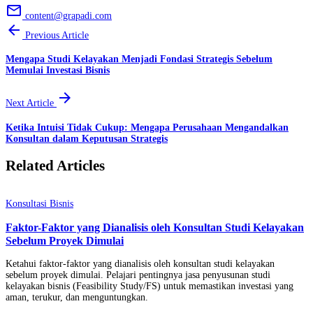
email
content@grapadi.com
arrow_back
Previous Article
Mengapa Studi Kelayakan Menjadi Fondasi Strategis Sebelum
Memulai Investasi Bisnis
arrow_forward
Next Article
Ketika Intuisi Tidak Cukup: Mengapa Perusahaan Mengandalkan
Konsultan dalam Keputusan Strategis
Related Articles
Konsultasi Bisnis
Faktor-Faktor yang Dianalisis oleh Konsultan Studi Kelayakan
Sebelum Proyek Dimulai
Ketahui faktor-faktor yang dianalisis oleh konsultan studi kelayakan
sebelum proyek dimulai. Pelajari pentingnya jasa penyusunan studi
kelayakan bisnis (Feasibility Study/FS) untuk memastikan investasi yang
aman, terukur, dan menguntungkan.