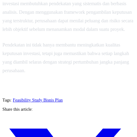
investasi membutuhkan pendekatan yang sistematis dan berbasis
analisis. Dengan menggunakan framework pengambilan keputusan
yang terstruktur, perusahaan dapat menilai peluang dan risiko secara
lebih objektif sebelum menanamkan modal dalam suatu proyek.
Pendekatan ini tidak hanya membantu meningkatkan kualitas
keputusan investasi, tetapi juga memastikan bahwa setiap langkah
yang diambil selaras dengan strategi pertumbuhan jangka panjang
perusahaan.
Tags:
Feasibility Study
Bisnis Plan
Share this article: