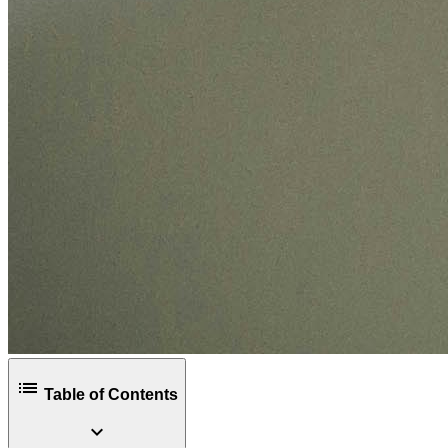
list
Table of Contents
expand_more