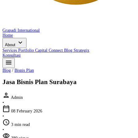
Grapadi International
Home
expand_more
About
Services
Portfolio
Capital Connect
Blog
Strategix
Konsultasi
menu
Blog
/
Bisnis Plan
Jasa Bisnis Plan Surabaya
person
Admin
•
calendar_today
08 February 2026
•
schedule
3 min read
•
visibility