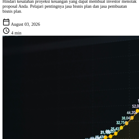
Hindari kesalahan proyeksi keuangan yang dapat membuat investor menolak
proposal Anda. Pelajari pentingnya jasa bisnis plan dan jasa pembuatan
bisnis plan.
calendar_today
August 03, 2026
schedule
4 min