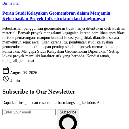
Bisnis Plan
Peran Studi Kelayakan Geomembran dalam Menjamin
Keberhasilan Proyek Infrastruktur dan Lingkungan
keberhasilan penggunaan geomembran tidak hanya ditentukan oleh kualitas
material. Banyak proyek mengalami kegagalan karena pemilihan spesifikasi,
metode pemasangan, maupun kondisi lokasi yang tidak dianalisis secara
menyeluruh sejak awal. Oleh karena itu, pembuatan studi kelayakan
geomembran menjadi tahapan penting sebelum proyek memasuki tahap
konstruksi. Mengapa Studi Kelayakan Geomembran Diperlukan? Setiap
lokasi proyek memiliki karakteristik yang berbeda. Kondisi tanah,
topografi, jenis mat
calendar_today
August 03, 2026
schedule
4 min
Subscribe to Our Newsletter
Dapatkan insights dan research terbaru langsung ke inbox Anda.
Subscribe