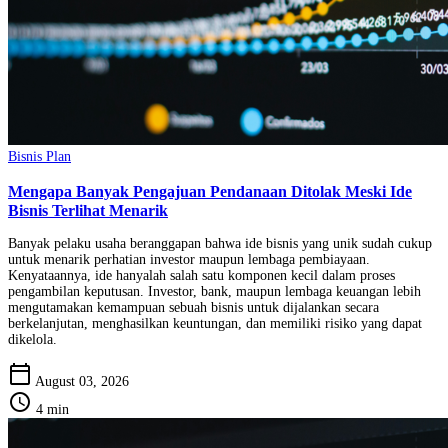
Bisnis Plan
Mengapa Banyak Pengajuan Pendanaan Ditolak Meski Ide
Bisnis Terlihat Menarik
Banyak pelaku usaha beranggapan bahwa ide bisnis yang unik sudah cukup
untuk menarik perhatian investor maupun lembaga pembiayaan.
Kenyataannya, ide hanyalah salah satu komponen kecil dalam proses
pengambilan keputusan. Investor, bank, maupun lembaga keuangan lebih
mengutamakan kemampuan sebuah bisnis untuk dijalankan secara
berkelanjutan, menghasilkan keuntungan, dan memiliki risiko yang dapat
dikelola.
calendar_today
August 03, 2026
schedule
4 min