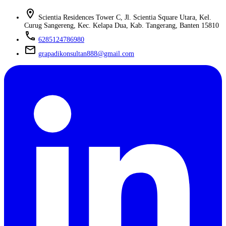
location_on
Scientia Residences Tower C, Jl. Scientia Square Utara, Kel.
Curug Sangereng, Kec. Kelapa Dua, Kab. Tangerang, Banten 15810
phone
6285124786980
mail
grapadikonsultan888@gmail.com