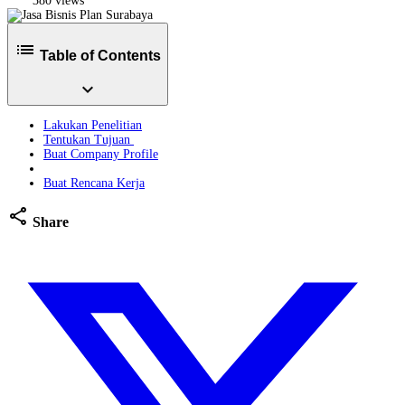
380 views
list
Table of Contents
expand_more
Lakukan Penelitian
Tentukan Tujuan
Buat Company Profile
Buat Rencana Kerja
share
Share