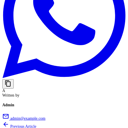
content_copy
A
Written by
Admin
email
admin@example.com
arrow_back
Previous Article