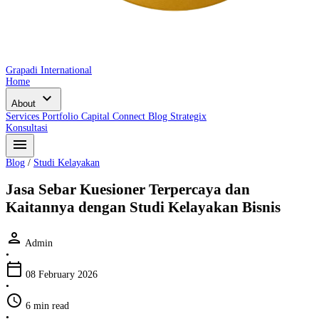
Grapadi International
Home
expand_more
About
Services
Portfolio
Capital Connect
Blog
Strategix
Konsultasi
menu
Blog
/
Studi Kelayakan
Jasa Sebar Kuesioner Terpercaya dan
Kaitannya dengan Studi Kelayakan Bisnis
person
Admin
•
calendar_today
08 February 2026
•
schedule
6 min read
•