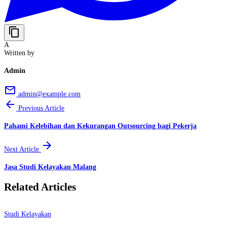
content_copy
A
Written by
Admin
email
admin@example.com
arrow_back
Previous Article
Pahami Kelebihan dan Kekurangan Outsourcing bagi Pekerja
arrow_forward
Next Article
Jasa Studi Kelayakan Malang
Related Articles