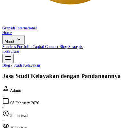
Grapadi International
Home
expand_more
About
Services
Portfolio
Capital Connect
Blog
Strategix
Konsultasi
menu
Blog
/
Studi Kelayakan
Jasa Studi Kelayakan dengan Pandangannya
person
Admin
•
calendar_today
08 February 2026
•
schedule
3 min read
•
visibility