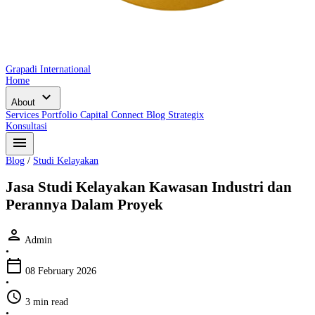
Grapadi International
Home
expand_more
About
Services
Portfolio
Capital Connect
Blog
Strategix
Konsultasi
menu
Blog
/
Studi Kelayakan
Jasa Studi Kelayakan Kawasan Industri dan
Perannya Dalam Proyek
person
Admin
•
calendar_today
08 February 2026
•
schedule
3 min read
•