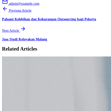
email
admin@example.com
arrow_back
Previous Article
Pahami Kelebihan dan Kekurangan Outsourcing bagi Pekerja
arrow_forward
Next Article
Jasa Studi Kelayakan Malang
Related Articles