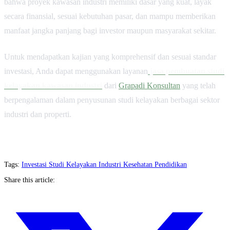
bahwa proyek kawasan industri memiliki dasar yang kuat, layak
secara finansial, sesuai kebutuhan pasar, dan mampu memberikan
manfaat jangka panjang bagi investor maupun masyarakat sekitar.
Untuk mendapatkan kajian yang komprehensif dan sesuai standar
investasi, Anda dapat menggunakan layanan
jasa pembuatan studi
kelayakan kawasan industri
dari
Grapadi Konsultan
yang telah
berpengalaman dalam penyusunan studi kelayakan berbagai sektor
industri dan properti.
Tags:
Investasi
Studi Kelayakan
Industri
Kesehatan
Pendidikan
Share this article: