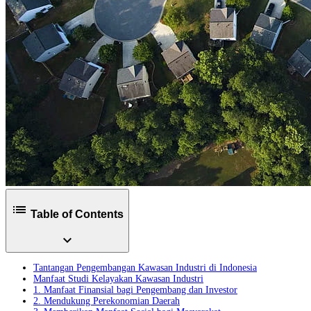
list
Table of Contents
expand_more
Tantangan Pengembangan Kawasan Industri di Indonesia
Manfaat Studi Kelayakan Kawasan Industri
1. Manfaat Finansial bagi Pengembang dan Investor
2. Mendukung Perekonomian Daerah