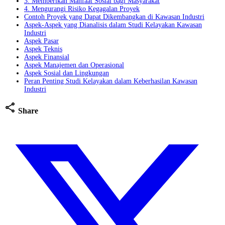
3. Memberikan Manfaat Sosial bagi Masyarakat
4. Mengurangi Risiko Kegagalan Proyek
Contoh Proyek yang Dapat Dikembangkan di Kawasan Industri
Aspek-Aspek yang Dianalisis dalam Studi Kelayakan Kawasan
Industri
Aspek Pasar
Aspek Teknis
Aspek Finansial
Aspek Manajemen dan Operasional
Aspek Sosial dan Lingkungan
Peran Penting Studi Kelayakan dalam Keberhasilan Kawasan
Industri
share
Share