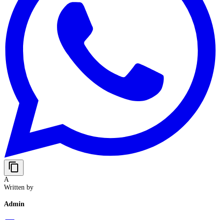
content_copy
A
Written by
Admin