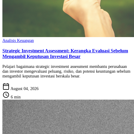
Analisis Keuangan
Strategic Investment Assessment: Kerangka Evaluasi Sebelum
Mengambil Keputusan Investasi Besar
Pelajari bagaimana strategic investment assessment membantu perusahaan
dan investor mengevaluasi peluang, risiko, dan potensi keuntungan sebelum
mengambil keputusan investasi berskala besar.
calendar_today
August 04, 2026
schedule
6 min