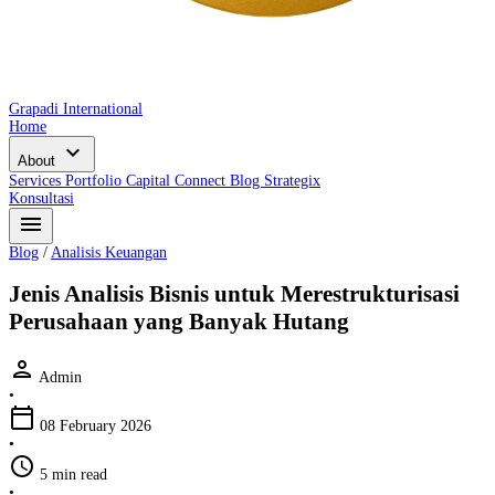
Grapadi International
Home
expand_more
About
Services
Portfolio
Capital Connect
Blog
Strategix
Konsultasi
menu
Blog
/
Analisis Keuangan
Jenis Analisis Bisnis untuk Merestrukturisasi
Perusahaan yang Banyak Hutang
person
Admin
•
calendar_today
08 February 2026
•
schedule
5 min read
•