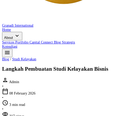
Grapadi International
Home
expand_more
About
Services
Portfolio
Capital Connect
Blog
Strategix
Konsultasi
menu
Blog
/
Studi Kelayakan
Langkah Pembuatan Studi Kelayakan Bisnis
person
Admin
•
calendar_today
08 February 2026
•
schedule
3 min read
•
visibility