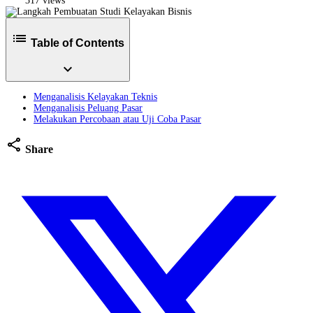
317 views
list
Table of Contents
expand_more
Menganalisis Kelayakan Teknis
Menganalisis Peluang Pasar
Melakukan Percobaan atau Uji Coba Pasar
share
Share