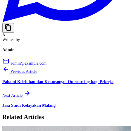
content_copy
A
Written by
Admin
email
admin@example.com
arrow_back
Previous Article
Pahami Kelebihan dan Kekurangan Outsourcing bagi Pekerja
arrow_forward
Next Article
Jasa Studi Kelayakan Malang
Related Articles