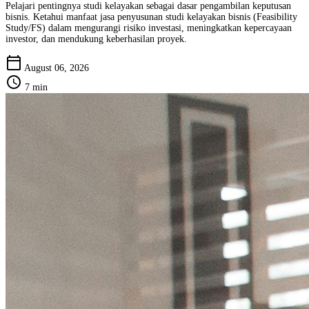
Pelajari pentingnya studi kelayakan sebagai dasar pengambilan keputusan
bisnis. Ketahui manfaat jasa penyusunan studi kelayakan bisnis (Feasibility
Study/FS) dalam mengurangi risiko investasi, meningkatkan kepercayaan
investor, dan mendukung keberhasilan proyek.
calendar_today
August 06, 2026
schedule
7 min