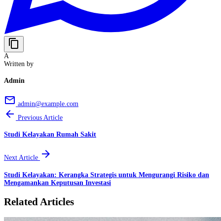
content_copy
A
Written by
Admin
email
admin@example.com
arrow_back
Previous Article
Studi Kelayakan Rumah Sakit
arrow_forward
Next Article
Studi Kelayakan: Kerangka Strategis untuk Mengurangi Risiko dan
Mengamankan Keputusan Investasi
Related Articles