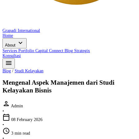
Grapadi International
Home
expand_more
About
Services
Portfolio
Capital Connect
Blog
Strategix
Konsultasi
menu
Blog
/
Studi Kelayakan
Mengenal Aspek Manajemen dari Studi
Kelayakan Bisnis
person
Admin
•
calendar_today
08 February 2026
•
schedule
3 min read
•