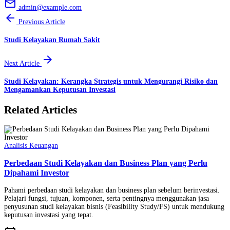
email
admin@example.com
arrow_back
Previous Article
Studi Kelayakan Rumah Sakit
arrow_forward
Next Article
Studi Kelayakan: Kerangka Strategis untuk Mengurangi Risiko dan
Mengamankan Keputusan Investasi
Related Articles
Analisis Keuangan
Perbedaan Studi Kelayakan dan Business Plan yang Perlu
Dipahami Investor
Pahami perbedaan studi kelayakan dan business plan sebelum berinvestasi.
Pelajari fungsi, tujuan, komponen, serta pentingnya menggunakan jasa
penyusunan studi kelayakan bisnis (Feasibility Study/FS) untuk mendukung
keputusan investasi yang tepat.