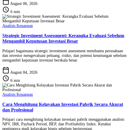
calendar_today
August 06, 2026
schedule
6 min
Analisis Keuangan
Strategic Investment Assessment: Kerangka Evaluasi Sebelum
Mengambil Keputusan Investasi Besar
Pelajari bagaimana strategic investment assessment membantu perusahaan
dan investor mengevaluasi peluang, risiko, dan potensi keuntungan sebelum
mengambil keputusan investasi berskala besar.
calendar_today
August 04, 2026
schedule
6 min
Analisis Keuangan
Cara Menghitung Kelayakan Investasi Pabrik Secara Akurat
dan Profesional
Pelajari cara menghitung kelayakan investasi pabrik menggunakan analisis
NPV, IRR, Payback Period, BEP, dan Profitability Index. Ketahui
pentingnya studi kelayakan bisnis sebelum berinvestasi.