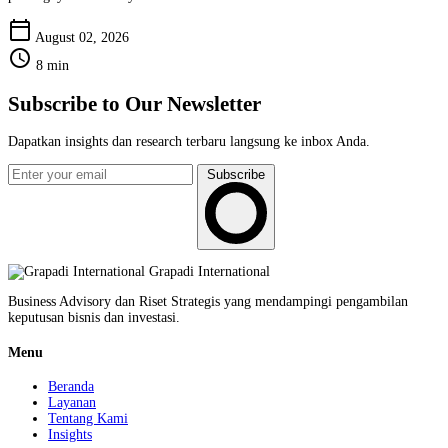
calendar_today
August 02, 2026
schedule
8 min
Subscribe to Our Newsletter
Dapatkan insights dan research terbaru langsung ke inbox Anda.
Subscribe
Grapadi International
Business Advisory dan Riset Strategis yang mendampingi pengambilan
keputusan bisnis dan investasi.
Menu
Beranda
Layanan
Tentang Kami
Insights