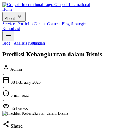
Grapadi International
Home
expand_more
About
Services
Portfolio
Capital Connect
Blog
Strategix
Konsultasi
menu
Blog
/
Analisis Keuangan
Prediksi Kebangkrutan dalam Bisnis
person
Admin
•
calendar_today
08 February 2026
•
schedule
3 min read
•
visibility
364 views
share
Share