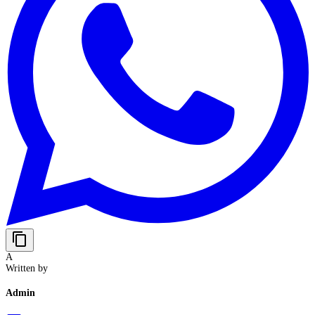
content_copy
A
Written by
Admin