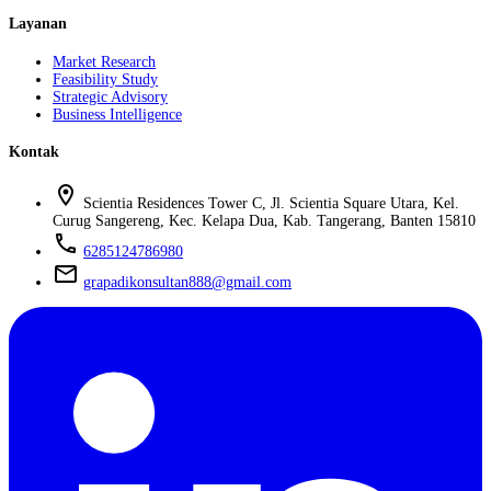
Layanan
Market Research
Feasibility Study
Strategic Advisory
Business Intelligence
Kontak
location_on
Scientia Residences Tower C, Jl. Scientia Square Utara, Kel.
Curug Sangereng, Kec. Kelapa Dua, Kab. Tangerang, Banten 15810
phone
6285124786980
mail
grapadikonsultan888@gmail.com