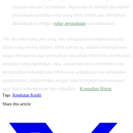
menjual aset-aset perusahaan, keputusan ini diambil jika dinilai
perusahaan memiliki
value
yang lebih rendah jika diteruskan
dibandingkan dengan
value
perusahaan
saat
dilikuidasi.
Tak ada satu orang pun yang mau mengalami kebangkrutan pada
bisnis yang sedang dijalani. Oleh karena itu, analisis kebangkrutan
sangat bermanfaat agar perusahaan dan pihak terkait bisa melakukan
antisipasi yang diperlukan. Jika, manajemen bisa mendeteksi atau
memprediksi kebangkrutan lebih awal, setidaknya bisa melakukan
penghematan, misal dengan
merger
atau
restrukturisasi
keuangan
agar biaya kebangkrutan bisa dihindari.
Konsultan Bisnis
Tags:
Kesehatan
Kredit
Share this article: