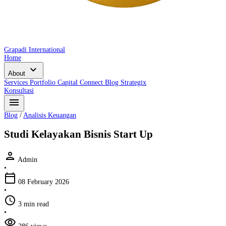
Grapadi International
Home
expand_more
About
Services
Portfolio
Capital Connect
Blog
Strategix
Konsultasi
menu
Blog
/
Analisis Keuangan
Studi Kelayakan Bisnis Start Up
person
Admin
•
calendar_today
08 February 2026
•
schedule
3 min read
•
visibility