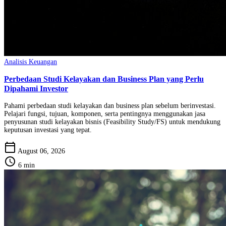
Analisis Keuangan
Perbedaan Studi Kelayakan dan Business Plan yang Perlu
Dipahami Investor
Pahami perbedaan studi kelayakan dan business plan sebelum berinvestasi.
Pelajari fungsi, tujuan, komponen, serta pentingnya menggunakan jasa
penyusunan studi kelayakan bisnis (Feasibility Study/FS) untuk mendukung
keputusan investasi yang tepat.
calendar_today
August 06, 2026
schedule
6 min