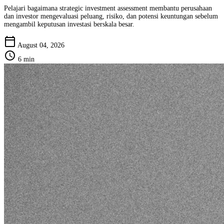
Pelajari bagaimana strategic investment assessment membantu perusahaan
dan investor mengevaluasi peluang, risiko, dan potensi keuntungan sebelum
mengambil keputusan investasi berskala besar.
calendar_today
August 04, 2026
schedule
6 min