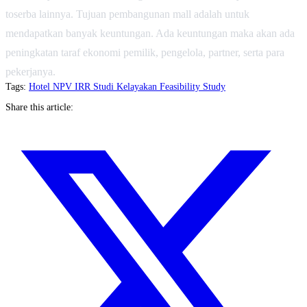
toserba lainnya. Tujuan pembangunan mall adalah untuk
mendapatkan banyak keuntungan. Ada keuntungan maka akan ada
peningkatan taraf ekonomi pemilik, pengelola, partner, serta para
pekerjanya.
Tags:
Hotel
NPV
IRR
Studi Kelayakan
Feasibility Study
Share this article: