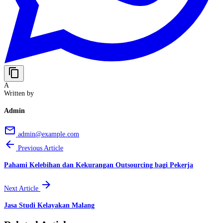
content_copy
A
Written by
Admin
email
admin@example.com
arrow_back
Previous Article
Pahami Kelebihan dan Kekurangan Outsourcing bagi Pekerja
arrow_forward
Next Article
Jasa Studi Kelayakan Malang