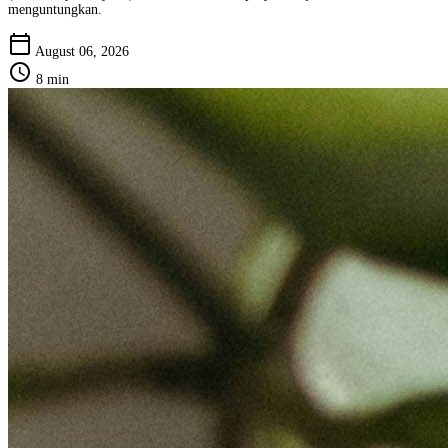
menguntungkan.
calendar_today
August 06, 2026
schedule
8 min