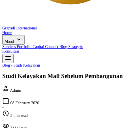
Grapadi International
Home
expand_more
About
Services
Portfolio
Capital Connect
Blog
Strategix
Konsultasi
menu
Blog
/
Studi Kelayakan
Studi Kelayakan Mall Sebelum Pembangunan
person
Admin
•
calendar_today
08 February 2026
•
schedule
3 min read
•
visibility