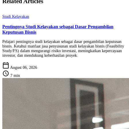
Related Articles
Studi Kelayakan
Pentingnya Studi Kelayakan sebagai Dasar Pengambilan
Keputusan Bisnis
Pelajari pentingnya studi kelayakan sebagai dasar pengambilan keputusan
bisnis. Ketahui manfaat jasa penyusunan studi kelayakan bisnis (Feasibility
Study/FS) dalam mengurangi risiko investasi, meningkatkan kepercayaan
investor, dan mendukung keberhasilan proyek.
calendar_today
August 06, 2026
schedule
7 min