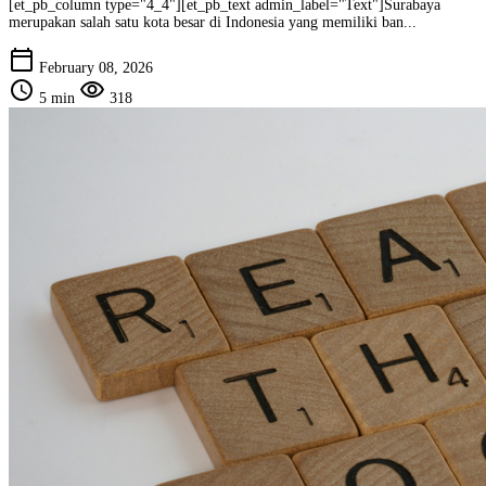
[et_pb_column type="4_4"][et_pb_text admin_label="Text"]Surabaya
merupakan salah satu kota besar di Indonesia yang memiliki ban...
calendar_today
February 08, 2026
schedule
visibility
5 min
318