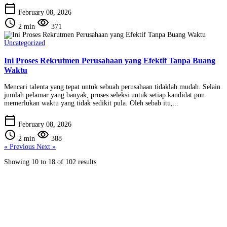
calendar_today
February 08, 2026
schedule
visibility
2 min
371
Uncategorized
Ini Proses Rekrutmen Perusahaan yang Efektif Tanpa Buang
Waktu
Mencari talenta yang tepat untuk sebuah perusahaan tidaklah mudah. Selain
jumlah pelamar yang banyak, proses seleksi untuk setiap kandidat pun
memerlukan waktu yang tidak sedikit pula. Oleh sebab itu,...
calendar_today
February 08, 2026
schedule
visibility
2 min
388
« Previous
Next »
Showing
10
to
18
of
102
results