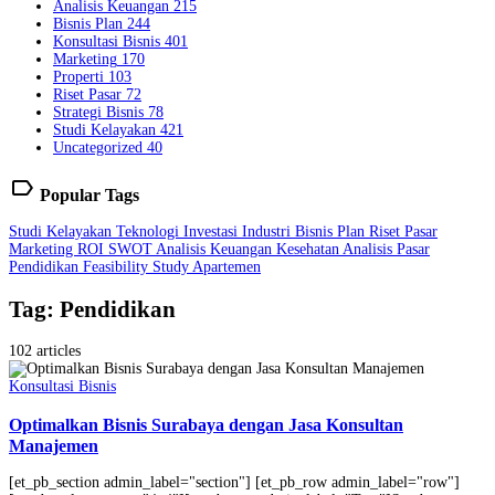
Analisis Keuangan
215
Bisnis Plan
244
Konsultasi Bisnis
401
Marketing
170
Properti
103
Riset Pasar
72
Strategi Bisnis
78
Studi Kelayakan
421
Uncategorized
40
label
Popular Tags
Studi Kelayakan
Teknologi
Investasi
Industri
Bisnis Plan
Riset Pasar
Marketing
ROI
SWOT
Analisis Keuangan
Kesehatan
Analisis Pasar
Pendidikan
Feasibility Study
Apartemen
Tag: Pendidikan
102 articles
Konsultasi Bisnis
Optimalkan Bisnis Surabaya dengan Jasa Konsultan
Manajemen
[et_pb_section admin_label="section"] [et_pb_row admin_label="row"]