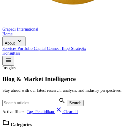
Grapadi International
Home
expand_more
About
Services
Portfolio
Capital Connect
Blog
Strategix
Konsultasi
menu
Insights
Blog & Market Intelligence
Stay ahead with our latest research, analysis, and industry perspectives.
search
Search
close
Active filters:
Tag: Pendidikan
Clear all
folder
Categories