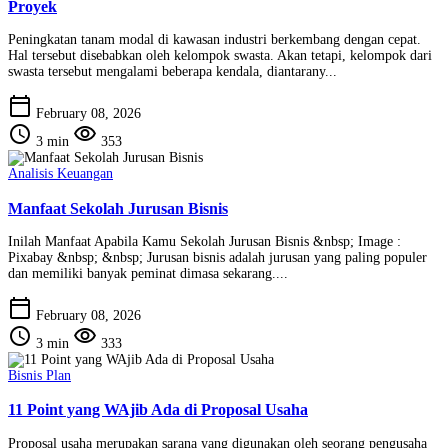
Proyek
Peningkatan tanam modal di kawasan industri berkembang dengan cepat.
Hal tersebut disebabkan oleh kelompok swasta. Akan tetapi, kelompok dari
swasta tersebut mengalami beberapa kendala, diantarany...
calendar_today
February 08, 2026
schedule
visibility
3 min
353
Analisis Keuangan
Manfaat Sekolah Jurusan Bisnis
Inilah Manfaat Apabila Kamu Sekolah Jurusan Bisnis &nbsp; Image :
Pixabay &nbsp; &nbsp; Jurusan bisnis adalah jurusan yang paling populer
dan memiliki banyak peminat dimasa sekarang....
calendar_today
February 08, 2026
schedule
visibility
3 min
333
Bisnis Plan
11 Point yang WAjib Ada di Proposal Usaha
Proposal usaha merupakan sarana yang digunakan oleh seorang pengusaha