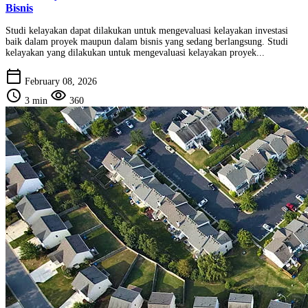
Bisnis
Studi kelayakan dapat dilakukan untuk mengevaluasi kelayakan investasi
baik dalam proyek maupun dalam bisnis yang sedang berlangsung. Studi
kelayakan yang dilakukan untuk mengevaluasi kelayakan proyek...
calendar_today
February 08, 2026
schedule
visibility
3 min
360