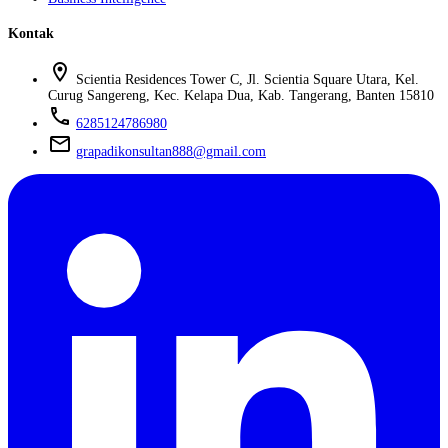
Kontak
location_on
Scientia Residences Tower C, Jl. Scientia Square Utara, Kel.
Curug Sangereng, Kec. Kelapa Dua, Kab. Tangerang, Banten 15810
phone
6285124786980
mail
grapadikonsultan888@gmail.com