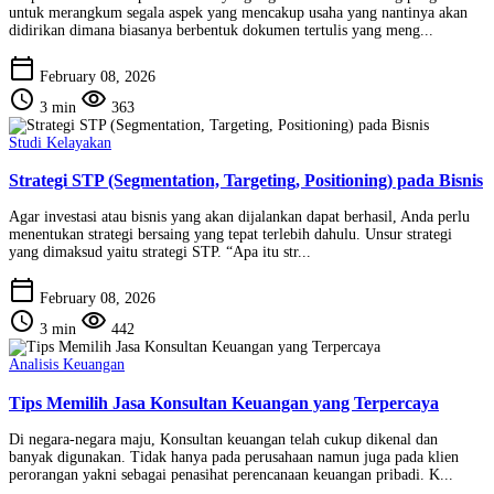
untuk merangkum segala aspek yang mencakup usaha yang nantinya akan
didirikan dimana biasanya berbentuk dokumen tertulis yang meng...
calendar_today
February 08, 2026
schedule
visibility
3 min
363
Studi Kelayakan
Strategi STP (Segmentation, Targeting, Positioning) pada Bisnis
Agar investasi atau bisnis yang akan dijalankan dapat berhasil, Anda perlu
menentukan strategi bersaing yang tepat terlebih dahulu. Unsur strategi
yang dimaksud yaitu strategi STP. “Apa itu str...
calendar_today
February 08, 2026
schedule
visibility
3 min
442
Analisis Keuangan
Tips Memilih Jasa Konsultan Keuangan yang Terpercaya
Di negara-negara maju, Konsultan keuangan telah cukup dikenal dan
banyak digunakan. Tidak hanya pada perusahaan namun juga pada klien
perorangan yakni sebagai penasihat perencanaan keuangan pribadi. K...