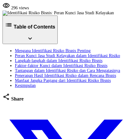
visibility
296 views
list
Table of Contents
expand_more
Mengapa Identifikasi Risiko Bisnis Penting
Peran Kunci Jasa Studi Kelayakan dalam Identifikasi Risiko
Langkah-langkah dalam Identifikasi Risiko Bisnis
Faktor-faktor Kunci dalam Identifikasi Risiko Bisnis
Tantangan dalam Identifikasi Risiko dan Cara Mengatasinya
Penerapan Hasil Identifikasi Risiko dalam Rencana Bisnis
Manfaat Jangka Panjang dari Identifikasi Risiko Bisnis
Kesimpulan
share
Share