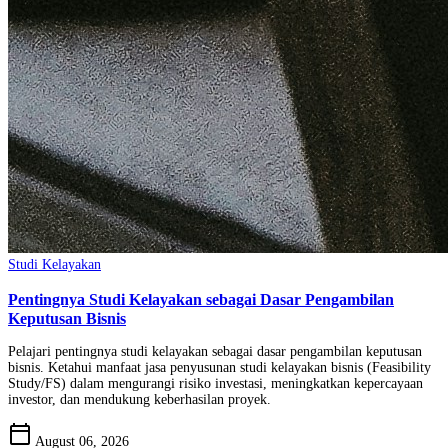
Studi Kelayakan
Pentingnya Studi Kelayakan sebagai Dasar Pengambilan
Keputusan Bisnis
Pelajari pentingnya studi kelayakan sebagai dasar pengambilan keputusan
bisnis. Ketahui manfaat jasa penyusunan studi kelayakan bisnis (Feasibility
Study/FS) dalam mengurangi risiko investasi, meningkatkan kepercayaan
investor, dan mendukung keberhasilan proyek.
calendar_today
August 06, 2026