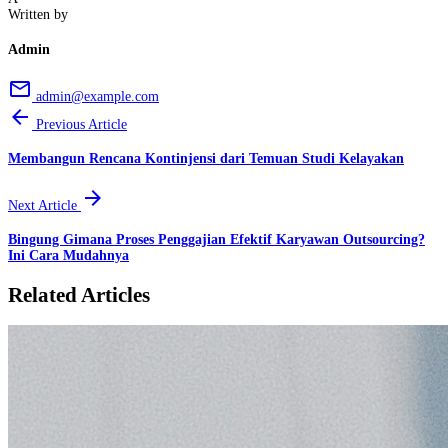
Written by
Admin
email
admin@example.com
arrow_back
Previous Article
Membangun Rencana Kontinjensi dari Temuan Studi Kelayakan
arrow_forward
Next Article
Bingung Gimana Proses Penggajian Efektif Karyawan Outsourcing?
Ini Cara Mudahnya
Related Articles