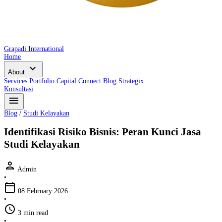
Grapadi International
Home
expand_more
About
Services
Portfolio
Capital Connect
Blog
Strategix
Konsultasi
menu
Blog
/
Studi Kelayakan
Identifikasi Risiko Bisnis: Peran Kunci Jasa
Studi Kelayakan
person
Admin
•
calendar_today
08 February 2026
•
schedule
3 min read
•