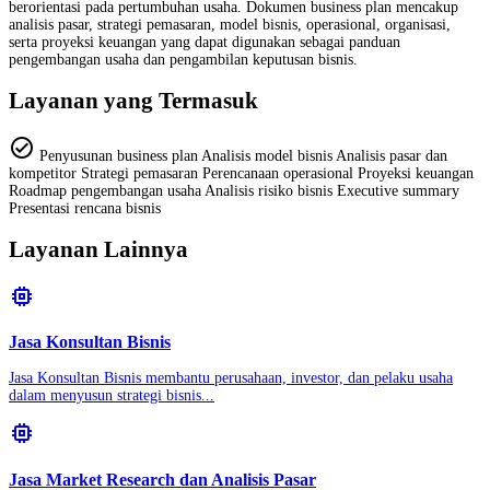
berorientasi pada pertumbuhan usaha. Dokumen business plan mencakup
analisis pasar, strategi pemasaran, model bisnis, operasional, organisasi,
serta proyeksi keuangan yang dapat digunakan sebagai panduan
pengembangan usaha dan pengambilan keputusan bisnis.
Layanan yang Termasuk
check_circle
Penyusunan business plan Analisis model bisnis Analisis pasar dan
kompetitor Strategi pemasaran Perencanaan operasional Proyeksi keuangan
Roadmap pengembangan usaha Analisis risiko bisnis Executive summary
Presentasi rencana bisnis
Layanan Lainnya
memory
Jasa Konsultan Bisnis
Jasa Konsultan Bisnis membantu perusahaan, investor, dan pelaku usaha
dalam menyusun strategi bisnis...
memory
Jasa Market Research dan Analisis Pasar