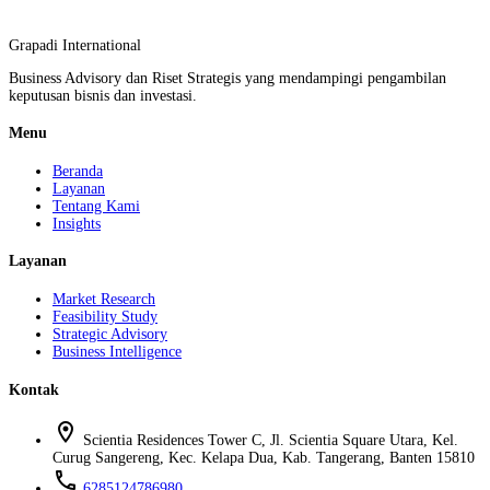
Grapadi International
Business Advisory dan Riset Strategis yang mendampingi pengambilan
keputusan bisnis dan investasi.
Menu
Beranda
Layanan
Tentang Kami
Insights
Layanan
Market Research
Feasibility Study
Strategic Advisory
Business Intelligence
Kontak
location_on
Scientia Residences Tower C, Jl. Scientia Square Utara, Kel.
Curug Sangereng, Kec. Kelapa Dua, Kab. Tangerang, Banten 15810
phone
6285124786980