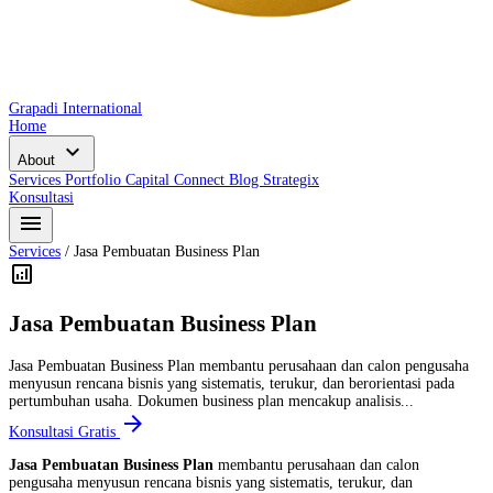
Grapadi International
Home
expand_more
About
Services
Portfolio
Capital Connect
Blog
Strategix
Konsultasi
menu
Services
/
Jasa Pembuatan Business Plan
analytics
Jasa Pembuatan Business Plan
Jasa Pembuatan Business Plan membantu perusahaan dan calon pengusaha
menyusun rencana bisnis yang sistematis, terukur, dan berorientasi pada
pertumbuhan usaha. Dokumen business plan mencakup analisis...
arrow_forward
Konsultasi Gratis
Jasa Pembuatan Business Plan
membantu perusahaan dan calon
pengusaha menyusun rencana bisnis yang sistematis, terukur, dan