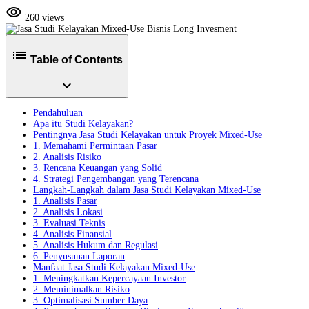
visibility
260 views
list
Table of Contents
expand_more
Pendahuluan
Apa itu Studi Kelayakan?
Pentingnya Jasa Studi Kelayakan untuk Proyek Mixed-Use
1. Memahami Permintaan Pasar
2. Analisis Risiko
3. Rencana Keuangan yang Solid
4. Strategi Pengembangan yang Terencana
Langkah-Langkah dalam Jasa Studi Kelayakan Mixed-Use
1. Analisis Pasar
2. Analisis Lokasi
3. Evaluasi Teknis
4. Analisis Finansial
5. Analisis Hukum dan Regulasi
6. Penyusunan Laporan
Manfaat Jasa Studi Kelayakan Mixed-Use
1. Meningkatkan Kepercayaan Investor
2. Meminimalkan Risiko
3. Optimalisasi Sumber Daya