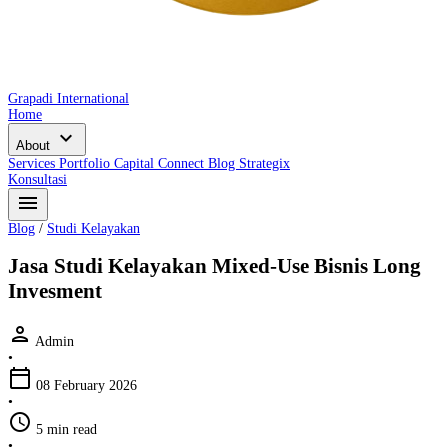
Grapadi International
Home
expand_more
About
Services
Portfolio
Capital Connect
Blog
Strategix
Konsultasi
menu
Blog
/
Studi Kelayakan
Jasa Studi Kelayakan Mixed-Use Bisnis Long
Invesment
person
Admin
•
calendar_today
08 February 2026
•
schedule
5 min read
•