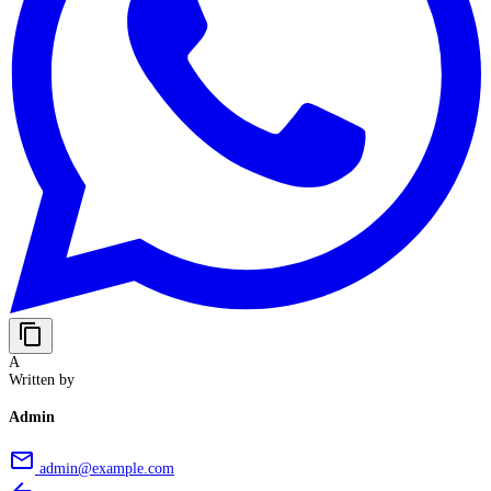
content_copy
A
Written by
Admin
email
admin@example.com
arrow_back