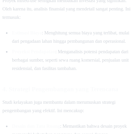
Proyek mixed-use seringkali melibatkan investasi yang signifikan.
Oleh karena itu, analisis finansial yang mendetail sangat penting. Ini
termasuk:
Estimasi Biaya
: Menghitung semua biaya yang terlibat, mulai
dari pengadaan lahan hingga pembangunan dan operasional.
Proyeksi Pendapatan
: Menganalisis potensi pendapatan dari
berbagai sumber, seperti sewa ruang komersial, penjualan unit
residensial, dan fasilitas tambahan.
4. Strategi Pengembangan yang Terencana
Studi kelayakan juga membantu dalam merumuskan strategi
pengembangan yang efektif. Ini mencakup:
Desain dan Tata Ruang
: Memastikan bahwa desain proyek