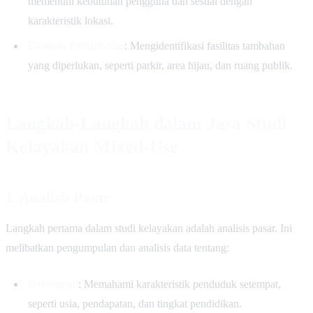
memenuhi kebutuhan pengguna dan sesuai dengan
karakteristik lokasi.
Fasilitas Pendukung
: Mengidentifikasi fasilitas tambahan
yang diperlukan, seperti parkir, area hijau, dan ruang publik.
Langkah-Langkah dalam Jasa Studi
Kelayakan Mixed-Use
1. Analisis Pasar
Langkah pertama dalam studi kelayakan adalah analisis pasar. Ini
melibatkan pengumpulan dan analisis data tentang:
Demografi
: Memahami karakteristik penduduk setempat,
seperti usia, pendapatan, dan tingkat pendidikan.