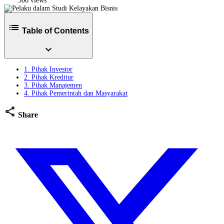
306 views
list
Table of Contents
expand_more
1. Pihak Investor
2. Pihak Kreditur
3. Pihak Manajemen
4. Pihak Pemerintah dan Masyarakat
share
Share