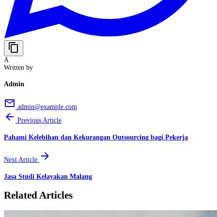
content_copy
A
Written by
Admin
email
admin@example.com
arrow_back
Previous Article
Pahami Kelebihan dan Kekurangan Outsourcing bagi Pekerja
arrow_forward
Next Article
Jasa Studi Kelayakan Malang
Related Articles