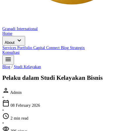
Grapadi International
Home
expand_more
About
Services
Portfolio
Capital Connect
Blog
Strategix
Konsultasi
menu
Blog
/
Studi Kelayakan
Pelaku dalam Studi Kelayakan Bisnis
person
Admin
•
calendar_today
08 February 2026
•
schedule
2 min read
•
visibility