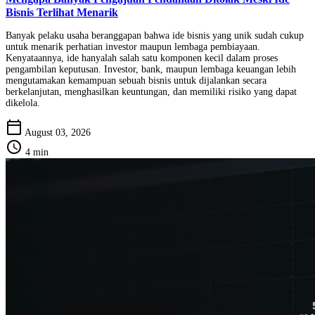
Bisnis Terlihat Menarik
Banyak pelaku usaha beranggapan bahwa ide bisnis yang unik sudah cukup
untuk menarik perhatian investor maupun lembaga pembiayaan.
Kenyataannya, ide hanyalah salah satu komponen kecil dalam proses
pengambilan keputusan. Investor, bank, maupun lembaga keuangan lebih
mengutamakan kemampuan sebuah bisnis untuk dijalankan secara
berkelanjutan, menghasilkan keuntungan, dan memiliki risiko yang dapat
dikelola.
calendar_today
August 03, 2026
schedule
4 min