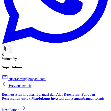
content_copy
S
Written by
Super Admin
email
superadmin@grapadi.com
arrow_back
Previous Article
Business Plan Industri Farmasi dan Alat Kesehatan: Panduan
Penyusunan untuk Mendukung Investasi dan Pengembangan Bisnis
arrow_forward
Next Article