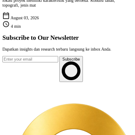
lokasi proyek memiliki karakteristik yang berbeda. Kondisi tanah,
topografi, jenis mat
calendar_today
August 03, 2026
schedule
4 min
Subscribe to Our Newsletter
Dapatkan insights dan research terbaru langsung ke inbox Anda.
Subscribe