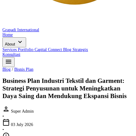
Grapadi International
Home
expand_more
About
Services
Portfolio
Capital Connect
Blog
Strategix
Konsultasi
menu
Blog
/
Bisnis Plan
Business Plan Industri Tekstil dan Garment:
Strategi Penyusunan untuk Meningkatkan
Daya Saing dan Mendukung Ekspansi Bisnis
person
Super Admin
•
calendar_today
03 July 2026
•
schedule