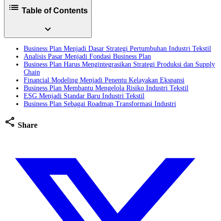
list
Table of Contents
expand_more
Business Plan Menjadi Dasar Strategi Pertumbuhan Industri Tekstil
Analisis Pasar Menjadi Fondasi Business Plan
Business Plan Harus Mengintegrasikan Strategi Produksi dan Supply
Chain
Financial Modeling Menjadi Penentu Kelayakan Ekspansi
Business Plan Membantu Mengelola Risiko Industri Tekstil
ESG Menjadi Standar Baru Industri Tekstil
Business Plan Sebagai Roadmap Transformasi Industri
share
Share