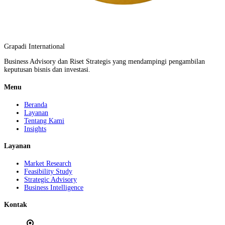
Grapadi International
Business Advisory dan Riset Strategis yang mendampingi pengambilan
keputusan bisnis dan investasi.
Menu
Beranda
Layanan
Tentang Kami
Insights
Layanan
Market Research
Feasibility Study
Strategic Advisory
Business Intelligence
Kontak
location_on