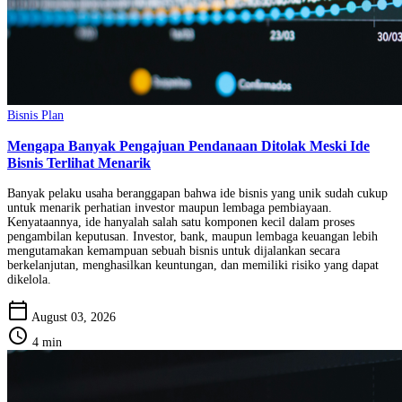
Bisnis Plan
Mengapa Banyak Pengajuan Pendanaan Ditolak Meski Ide
Bisnis Terlihat Menarik
Banyak pelaku usaha beranggapan bahwa ide bisnis yang unik sudah cukup
untuk menarik perhatian investor maupun lembaga pembiayaan.
Kenyataannya, ide hanyalah salah satu komponen kecil dalam proses
pengambilan keputusan. Investor, bank, maupun lembaga keuangan lebih
mengutamakan kemampuan sebuah bisnis untuk dijalankan secara
berkelanjutan, menghasilkan keuntungan, dan memiliki risiko yang dapat
dikelola.
calendar_today
August 03, 2026
schedule
4 min