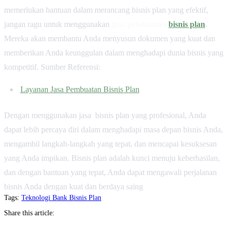
memerlukan bantuan dalam merancang bisnis plan yang efektif,
jangan ragu untuk menggunakan
jasa pembuatan
bisnis plan
.
Mereka akan membantu Anda menyusun dokumen yang kuat dan
memberikan Anda keunggulan dalam menghadapi dunia bisnis yang
kompetitif. Sumber Referensi:
Layanan Jasa Pembuatan Bisnis Plan
Dengan menggunakan jasa bisnis plan yang profesional, Anda
dapat lebih percaya diri dalam menghadapi masa depan bisnis Anda,
mengambil langkah-langkah yang tepat, dan mencapai kesuksesan
yang Anda impikan. Bisnis plan adalah kunci menuju keberhasilan,
dan dengan bantuan yang tepat, Anda dapat mengawali perjalanan
bisnis Anda dengan kuat dan berdaya saing
Tags:
Teknologi
Bank
Bisnis Plan
Share this article: