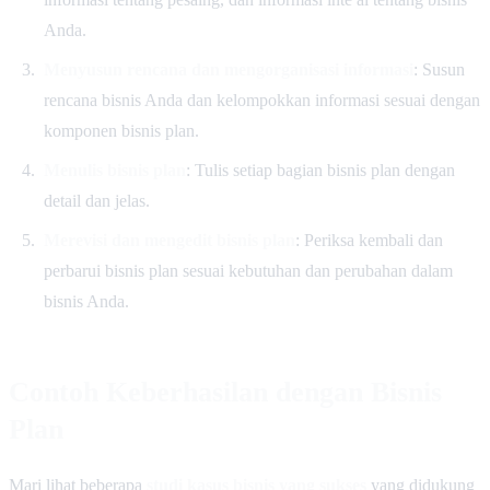
Anda.
Menyusun rencana dan mengorganisasi informasi
: Susun
rencana bisnis Anda dan kelompokkan informasi sesuai dengan
komponen bisnis plan.
Menulis bisnis plan
: Tulis setiap bagian bisnis plan dengan
detail dan jelas.
Merevisi dan mengedit bisnis plan
: Periksa kembali dan
perbarui bisnis plan sesuai kebutuhan dan perubahan dalam
bisnis Anda.
Contoh Keberhasilan dengan Bisnis
Plan
Mari lihat beberapa
studi kasus bisnis yang sukses
yang didukung