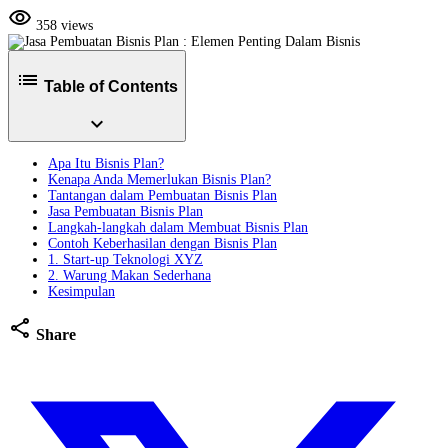
visibility
358 views
list
Table of Contents
expand_more
Apa Itu Bisnis Plan?
Kenapa Anda Memerlukan Bisnis Plan?
Tantangan dalam Pembuatan Bisnis Plan
Jasa Pembuatan Bisnis Plan
Langkah-langkah dalam Membuat Bisnis Plan
Contoh Keberhasilan dengan Bisnis Plan
1. Start-up Teknologi XYZ
2. Warung Makan Sederhana
Kesimpulan
share
Share