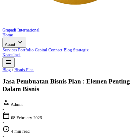
Grapadi International
Home
expand_more
About
Services
Portfolio
Capital Connect
Blog
Strategix
Konsultasi
menu
Blog
/
Bisnis Plan
Jasa Pembuatan Bisnis Plan : Elemen Penting
Dalam Bisnis
person
Admin
•
calendar_today
08 February 2026
•
schedule
4 min read
•