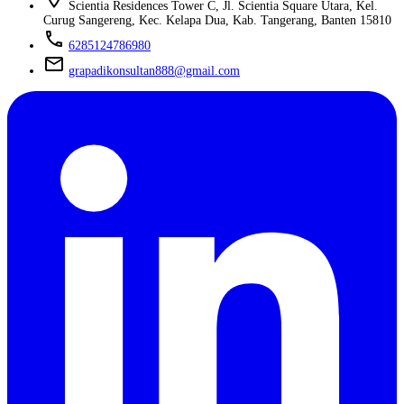
Scientia Residences Tower C, Jl. Scientia Square Utara, Kel.
Curug Sangereng, Kec. Kelapa Dua, Kab. Tangerang, Banten 15810
phone
6285124786980
mail
grapadikonsultan888@gmail.com