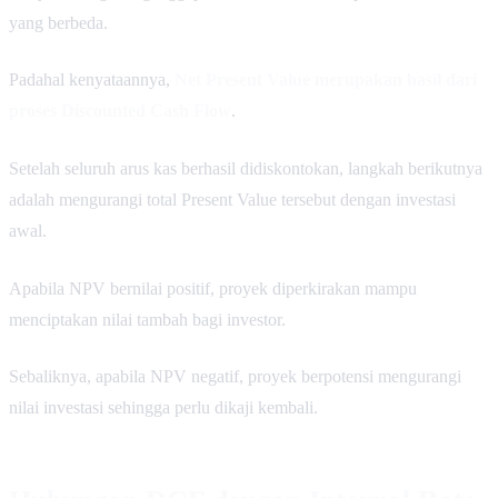
yang berbeda.
Padahal kenyataannya,
Net Present Value merupakan hasil dari
proses Discounted Cash Flow
.
Setelah seluruh arus kas berhasil didiskontokan, langkah berikutnya
adalah mengurangi total Present Value tersebut dengan investasi
awal.
Apabila NPV bernilai positif, proyek diperkirakan mampu
menciptakan nilai tambah bagi investor.
Sebaliknya, apabila NPV negatif, proyek berpotensi mengurangi
nilai investasi sehingga perlu dikaji kembali.