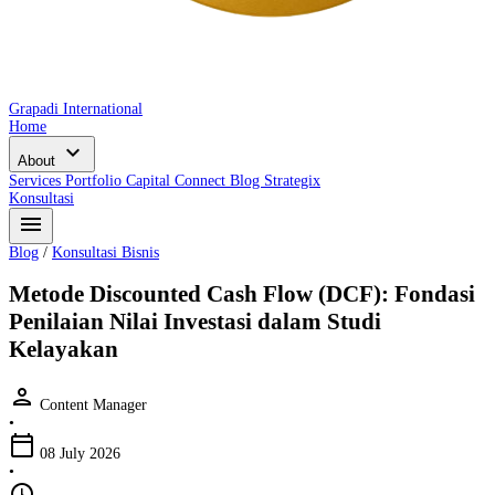
Grapadi International
Home
expand_more
About
Services
Portfolio
Capital Connect
Blog
Strategix
Konsultasi
menu
Blog
/
Konsultasi Bisnis
Metode Discounted Cash Flow (DCF): Fondasi
Penilaian Nilai Investasi dalam Studi
Kelayakan
person
Content Manager
•
calendar_today
08 July 2026
•
schedule