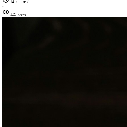
14 min read
•
visibility
139 views