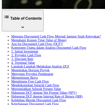
list
Table of Contents
expand_more
Mengapa Discounted Cash Flow Menjadi Jantung Studi Kelayakan?
Memahami Konsep Time Value of Money
Apa Itu Discounted Cash Flow (DCF)?
Komponen Utama dalam Analisis Discounted Cash Flow
1. Initial Investment
2. Proyeksi Cash Flow
3. Discount Rate
4. Terminal Value
Langkah-Langkah Melakukan Analisis DCF
Menentukan Horizon Proyek
Menyusun Proyeksi Pendapatan
Mengestimasi Biaya
Menghitung Free Cash Flow
Mendiskontokan Seluruh Cash Flow
Menjumlahkan Seluruh Present Value
Hubungan DCF dengan Net Present Value (NPV)
Hubungan DCF dengan Internal Rate of Return (IRR)
Kelebihan Metode Discounted Cash Flow
Keterbatasan Discounted Cash Flow