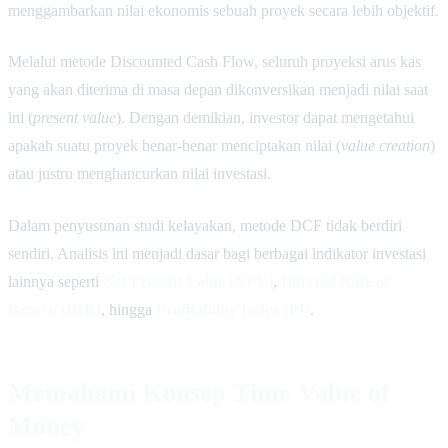
menggambarkan nilai ekonomis sebuah proyek secara lebih objektif.
Melalui metode Discounted Cash Flow, seluruh proyeksi arus kas
yang akan diterima di masa depan dikonversikan menjadi nilai saat
ini (
present value
). Dengan demikian, investor dapat mengetahui
apakah suatu proyek benar-benar menciptakan nilai (
value creation
)
atau justru menghancurkan nilai investasi.
Dalam penyusunan studi kelayakan, metode DCF tidak berdiri
sendiri. Analisis ini menjadi dasar bagi berbagai indikator investasi
lainnya seperti
Net Present Value (NPV)
,
Internal Rate of
Return (IRR)
, hingga
Profitability Index (PI)
.
Memahami Konsep Time Value of
Money