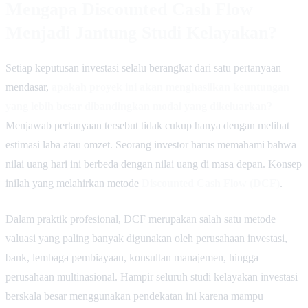
Mengapa Discounted Cash Flow
Menjadi Jantung Studi Kelayakan?
Setiap keputusan investasi selalu berangkat dari satu pertanyaan
mendasar,
apakah proyek ini akan menghasilkan keuntungan
yang lebih besar dibandingkan modal yang dikeluarkan?
Menjawab pertanyaan tersebut tidak cukup hanya dengan melihat
estimasi laba atau omzet. Seorang investor harus memahami bahwa
nilai uang hari ini berbeda dengan nilai uang di masa depan. Konsep
inilah yang melahirkan metode
Discounted Cash Flow (DCF)
.
Dalam praktik profesional, DCF merupakan salah satu metode
valuasi yang paling banyak digunakan oleh perusahaan investasi,
bank, lembaga pembiayaan, konsultan manajemen, hingga
perusahaan multinasional. Hampir seluruh studi kelayakan investasi
berskala besar menggunakan pendekatan ini karena mampu