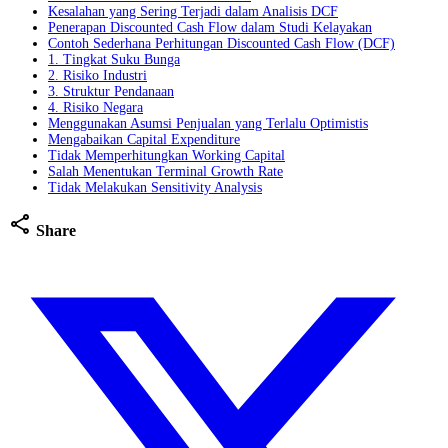
Kesalahan yang Sering Terjadi dalam Analisis DCF
Penerapan Discounted Cash Flow dalam Studi Kelayakan
Contoh Sederhana Perhitungan Discounted Cash Flow (DCF)
1. Tingkat Suku Bunga
2. Risiko Industri
3. Struktur Pendanaan
4. Risiko Negara
Menggunakan Asumsi Penjualan yang Terlalu Optimistis
Mengabaikan Capital Expenditure
Tidak Memperhitungkan Working Capital
Salah Menentukan Terminal Growth Rate
Tidak Melakukan Sensitivity Analysis
share
Share