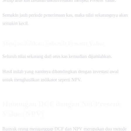
Setiap arus kas tahunan dikonversikan menjadi Present Value.
Semakin jauh periode penerimaan kas, maka nilai sekarangnya akan
semakin kecil.
Menjumlahkan Seluruh Present Value
Seluruh nilai sekarang dari arus kas kemudian dijumlahkan.
Hasil inilah yang nantinya dibandingkan dengan investasi awal
untuk menghasilkan indikator seperti NPV.
Hubungan DCF dengan Net Present
Value (NPV)
Banyak orang menganggap DCF dan NPV merupakan dua metode