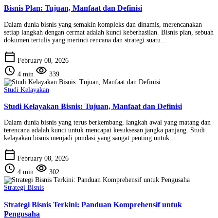
Bisnis Plan: Tujuan, Manfaat dan Definisi
Dalam dunia bisnis yang semakin kompleks dan dinamis, merencanakan
setiap langkah dengan cermat adalah kunci keberhasilan. Bisnis plan, sebuah
dokumen tertulis yang merinci rencana dan strategi suatu...
calendar_today
February 08, 2026
schedule
visibility
4 min
339
Studi Kelayakan
Studi Kelayakan Bisnis: Tujuan, Manfaat dan Definisi
Dalam dunia bisnis yang terus berkembang, langkah awal yang matang dan
terencana adalah kunci untuk mencapai kesuksesan jangka panjang. Studi
kelayakan bisnis menjadi pondasi yang sangat penting untuk...
calendar_today
February 08, 2026
schedule
visibility
4 min
302
Strategi Bisnis
Strategi Bisnis Terkini: Panduan Komprehensif untuk
Pengusaha