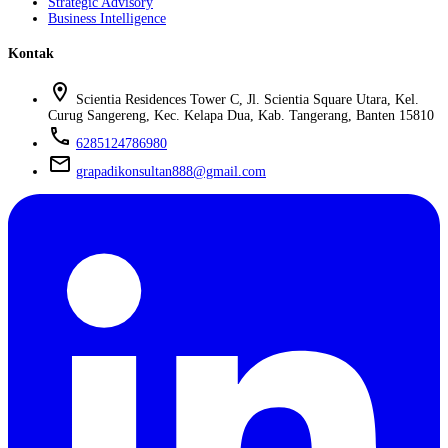
Strategic Advisory
Business Intelligence
Kontak
location_on
Scientia Residences Tower C, Jl. Scientia Square Utara, Kel.
Curug Sangereng, Kec. Kelapa Dua, Kab. Tangerang, Banten 15810
phone
6285124786980
mail
grapadikonsultan888@gmail.com