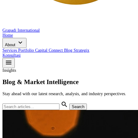
Grapadi International
Home
expand_more
About
Services
Portfolio
Capital Connect
Blog
Strategix
Konsultasi
menu
Insights
Blog & Market Intelligence
Stay ahead with our latest research, analysis, and industry perspectives.
search
Search