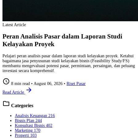
Latest Article
Peran Analisis Pasar dalam Laporan Studi
Kelayakan Proyek
Pelajari peran analisis pasar dalam laporan studi kelayakan proyek. Ketahui
bagaimana jasa penyusunan studi kelayakan bisnis (Feasibility Study/FS)
membantu mengevaluasi potensi pasar, permintaan, persaingan, dan peluang
investasi secara komprehensif.
schedule
8 min read
•
August 06, 2026
•
Riset Pasar
arrow_forward
Read Article
folder
Categories
Analisis Keuangan
216
Bisnis Plan
244
Konsultasi Bisnis
402
Marketing
170
Properti
103