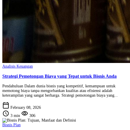
Analisis Keuangan
Strategi Pemotongan Biaya yang Tepat untuk Bisnis Anda
Pendahuluan Dalam dunia bisnis yang kompetitif, kemampuan untuk
memotong biaya tanpa mengorbankan kualitas atau efisiensi adalah
keterampilan yang sangat berharga. Strategi pemotongan biaya yang...
calendar_today
February 08, 2026
schedule
visibility
3 min
306
Bisnis Plan