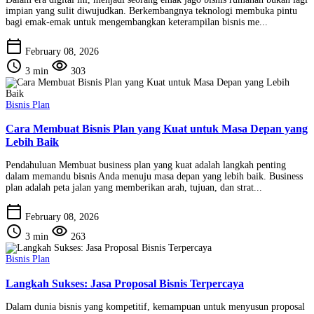
impian yang sulit diwujudkan. Berkembangnya teknologi membuka pintu
bagi emak-emak untuk mengembangkan keterampilan bisnis me...
calendar_today
February 08, 2026
schedule
visibility
3 min
303
Bisnis Plan
Cara Membuat Bisnis Plan yang Kuat untuk Masa Depan yang
Lebih Baik
Pendahuluan Membuat business plan yang kuat adalah langkah penting
dalam memandu bisnis Anda menuju masa depan yang lebih baik. Business
plan adalah peta jalan yang memberikan arah, tujuan, dan strat...
calendar_today
February 08, 2026
schedule
visibility
3 min
263
Bisnis Plan
Langkah Sukses: Jasa Proposal Bisnis Terpercaya
Dalam dunia bisnis yang kompetitif, kemampuan untuk menyusun proposal