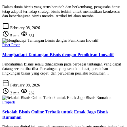
Dalam dunia bisnis yang terus berubah dan berkembang, pengusaha harus
tetap adaptif terhadap strategi bisnis terkini untuk memastikan kesuksesan
dan keberlanjutan bisnis mereka. Artikel ini akan memba...
calendar_today
February 08, 2026
schedule
visibility
5 min
331
Riset Pasar
Menghadapi Tantangan Bisnis dengan Pemikiran Inovatif
Pendahuluan Bisnis selalu dihadapkan pada berbagai tantangan yang dapat
datang secara tiba-tiba. Persaingan yang semakin ketat, perubahan
lingkungan bisnis yang cepat, dan perubahan perilaku konsumen...
calendar_today
February 08, 2026
schedule
visibility
3 min
282
Properti
Sekolah Bisnis Online Terbaik untuk Emak Jago Bisnis
Rumahan
Dalam era digital ini, menjadi seorang emak jago bisnis rumahan bukan lagi