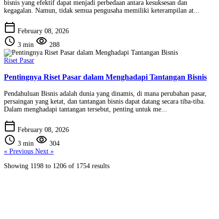
bisnis yang efektif dapat menjadi perbedaan antara kesuksesan dan
kegagalan. Namun, tidak semua pengusaha memiliki keterampilan at...
calendar_today
February 08, 2026
schedule
visibility
3 min
288
Riset Pasar
Pentingnya Riset Pasar dalam Menghadapi Tantangan Bisnis
Pendahuluan Bisnis adalah dunia yang dinamis, di mana perubahan pasar,
persaingan yang ketat, dan tantangan bisnis dapat datang secara tiba-tiba.
Dalam menghadapi tantangan tersebut, penting untuk me...
calendar_today
February 08, 2026
schedule
visibility
3 min
304
« Previous
Next »
Showing
1198
to
1206
of
1754
results