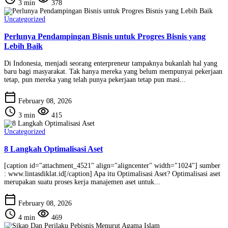
3 min
378
Uncategorized
Perlunya Pendampingan Bisnis untuk Progres Bisnis yang
Lebih Baik
Di Indonesia, menjadi seorang enterpreneur tampaknya bukanlah hal yang
baru bagi masyarakat. Tak hanya mereka yang belum mempunyai pekerjaan
tetap, pun mereka yang telah punya pekerjaan tetap pun masi...
calendar_today
February 08, 2026
schedule
visibility
3 min
415
Uncategorized
8 Langkah Optimalisasi Aset
[caption id="attachment_4521" align="aligncenter" width="1024"] sumber
: www.lintasdiklat.id[/caption] Apa itu Optimalisasi Aset? Optimalisasi aset
merupakan suatu proses kerja manajemen aset untuk...
calendar_today
February 08, 2026
schedule
visibility
4 min
469