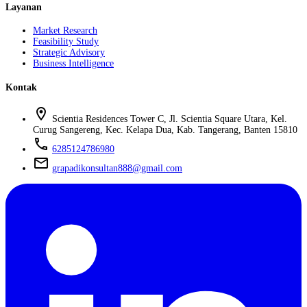
Layanan
Market Research
Feasibility Study
Strategic Advisory
Business Intelligence
Kontak
location_on
Scientia Residences Tower C, Jl. Scientia Square Utara, Kel.
Curug Sangereng, Kec. Kelapa Dua, Kab. Tangerang, Banten 15810
phone
6285124786980
mail
grapadikonsultan888@gmail.com