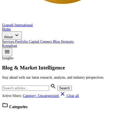
Grapadi International
Home
expand_more
About
Services
Portfolio
Capital Connect
Blog
Strategix
Konsultasi
menu
Insights
Blog & Market Intelligence
Stay ahead with our latest research, analysis, and industry perspectives.
search
Search
close
Active filters:
Category: Uncategorized
Clear all
folder
Categories