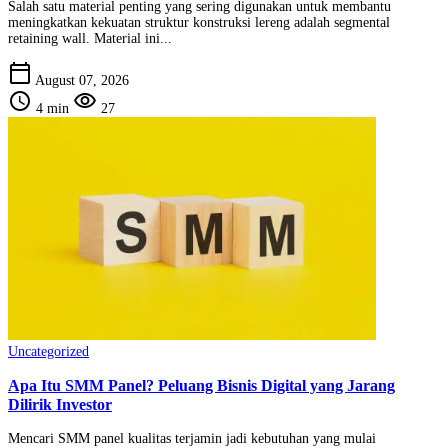
Salah satu material penting yang sering digunakan untuk membantu
meningkatkan kekuatan struktur konstruksi lereng adalah segmental
retaining wall. Material ini...
calendar_today
August 07, 2026
schedule
visibility
4 min
27
Uncategorized
Apa Itu SMM Panel? Peluang Bisnis Digital yang Jarang
Dilirik Investor
Mencari SMM panel kualitas terjamin jadi kebutuhan yang mulai