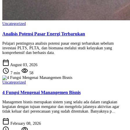
Uncategorized
Analisis Potensi Pasar Energi Terbarukan
Pelajari pentingnya analisis potensi pasar energi terbarukan sebelum
investasi PLTS, PLTA, dan biomassa melalui studi kelayakan yang
komprehensif dan berbasis data.
calendar_today
August 03, 2026
schedule
visibility
7 min
58
Uncategorized
4 Fungsi Mengenai Manangemen Bisnis
Managemen bisnis merupakan sistem yang selalu ada dalam rangkaian
kegiatan dengan tujuan mengatur dan mengelola jalannya aktivitas agar
tidak keluar dari perencanaan yang sudah ditentukan. Banyaknya p...
calendar_today
February 08, 2026
schedule
visibility