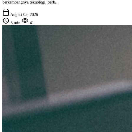
berkembangnya teknologi, berb...
calendar_today
August 05, 2026
schedule
visibility
3 min
41