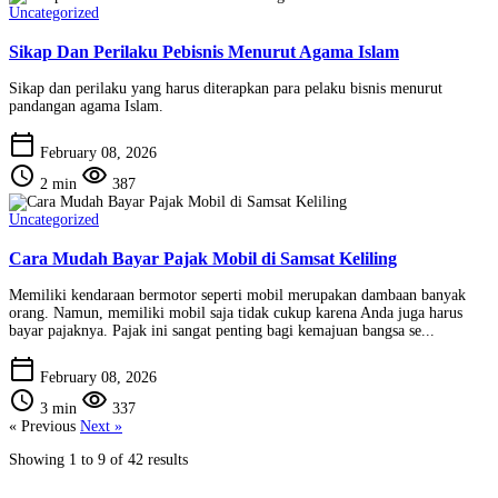
Uncategorized
Sikap Dan Perilaku Pebisnis Menurut Agama Islam
Sikap dan perilaku yang harus diterapkan para pelaku bisnis menurut
pandangan agama Islam.
calendar_today
February 08, 2026
schedule
visibility
2 min
387
Uncategorized
Cara Mudah Bayar Pajak Mobil di Samsat Keliling
Memiliki kendaraan bermotor seperti mobil merupakan dambaan banyak
orang. Namun, memiliki mobil saja tidak cukup karena Anda juga harus
bayar pajaknya. Pajak ini sangat penting bagi kemajuan bangsa se...
calendar_today
February 08, 2026
schedule
visibility
3 min
337
« Previous
Next »
Showing
1
to
9
of
42
results